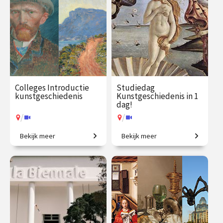
Colleges Introductie
Studiedag
kunstgeschiedenis
Kunstgeschiedenis in 1
dag!
/
/
Bekijk meer
Bekijk meer
2500 jaar westerse
Uitdagende expeditie van
kunstgeschiedenis in
Grieken tot moderne kunst.
vogelvlucht.
€ 345.00
vanaf 21
€ 65.00 / €
vanaf 13
sep.
90.00
aug.
/
/
Op locatie of online
Op locatie of online