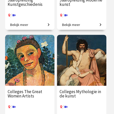
Jaaropleiding
Jaaropleiding Moderne
Kunstgeschiedenis
kunst
/
/
Bekijk meer
Bekijk meer
Het colloquium
Is dit kunst? Zo ja, waarom?
kunstgeschiedenis, in één
jaar. Een uitgebreid
chronologisch overzicht.
€ 1225.00
vanaf 23
€ 1059.00
vanaf 5
sep.
okt.
/
/
Op locatie of online
Op locatie of online
Colleges The Great
Colleges Mythologie in
Women Artists
de kunst
/
/