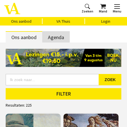
Zoeken
Mand
Menu
Home
Ons aanbod
Agenda
VAthuis
Over ons
Vragen?
Cadeaubon
Huis Vasari
Login
Ons aanbod
VA Thuis
Login
Ons aanbod
Agenda
ZOEK
FILTER
Resultaten:
225