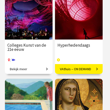
€ 345.00
vanaf 22
€ 169.00
40
sep.
afleveringen
Speeltijd 10 uur
/
Op locatie of online
VAthuis
Colleges Kunst van de
Hyperhedendaags
21e eeuw
/
Bekijk meer
VAthuis – ON DEMAND
Van penseelstreek tot pixel
Kunst in de eenentwintigste
eeuw
€ 345.00
vanaf 25
€ 169.00
40
jan.
afleveringen
Speeltijd 12 uur
/
Op locatie of online
VAthuis