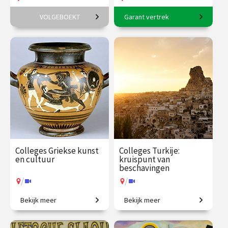
VOLGEBOEKT
Garant vertrek
6-daagse reis o.l.v. Frederike
11-daagse reis o.l.v. Frederik
Upmeijer.
Erens.
€ 1785.00
vanaf 18
€ 3145.00
vanaf 17
aug.
aug.
Op locatie
Op locatie
Colleges Griekse kunst
Colleges Turkije:
en cultuur
kruispunt van
beschavingen
/
/
Bekijk meer
Bekijk meer
Ontdek de wereld van de
De prehistorie van Anatolië
oude Grieken.
tot de moderne republiek.