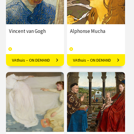
Vincent van Gogh
Alphonse Mucha
VAthuis – ON DEMAND
VAthuis – ON DEMAND
Van Gogh cliché? Welnee!
Mucha's kunst is meer dan
Luister mee met Frederike
alleen decoratief; Marielle
Upmeijer.
Lassche onthult de diepere
symboliek.
€ 17.50
4
€ 17.50
4
afleveringen
afleveringen
Speeltijd 1 uur
Speeltijd 1 uur
VAthuis
VAthuis