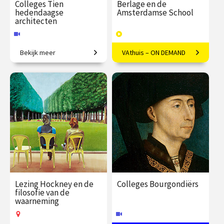
Colleges Tien
Berlage en de
de kunstgeschiedenis is
hedendaagse
Amsterdamse School
De rode draad in de
architecten
enorm. In deze VAthuis
hoofdstukken tot en met
reeks neemt
de zestiende eeuw, is het
kunsthistorica Frederike
Bekijk meer
VAthuis – ON DEMAND
Van iconische gebouwen tot
Veelzijdige vernieuwing in de
werk van
Upmeijer je in tien
innovatief materiaalgebruik.
Amsterdamse Nieuwe Kunst
Een reis door het
kunsthistoricus Giorgio
colleges mee langs de
Noorden van Italië
Vasari (1511 – 1574). Als
belangrijkste
€ 345.00
vanaf 24
€ 169.00
38
een van de eerste
sep.
afleveringen
kunsthistorische
We reizen voor deze
kunsthistorici, zijn zijn
Online
Speeltijd 10 uur
gebeurtenissen op het
reeks grotendeels
geschriften en
VAthuis
Italische schiereiland.
tussen Florence, Rome,
biografieën van
Elk hoofdstuk staan er
Venetië en Milaan. Hoe
Italiaanse kunstenaars
twee meesters centraal
De twintig
ontstond de Renaissance
onmisbaar bij het
en wordt de
belangrijkste
in Florence? Wat was de
Lezing Hockney en de
Colleges Bourgondiërs
bespreken van de grote
ontwikkeling van de
filosofie van de
invloed van de Rooms-
kunstenaars
meesters van tijdens en
waarneming
betreffende periode
Katholieke kerk op de
voor Vasari's tijd.
besproken aan de hand
Vanuit de zonnige Witte
kunstenaars? Hoe