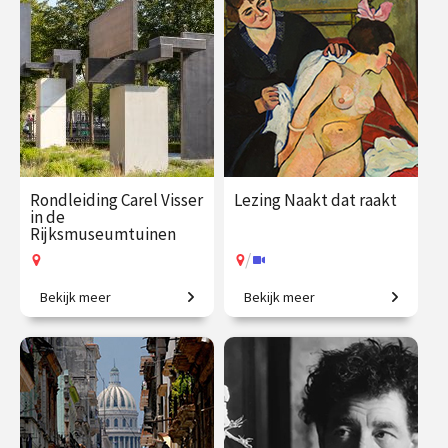
€ 19.50
vanaf 30
€ 35.00
vanaf 3
aug.
sep.
/
/
Op locatie of online
Op locatie of online
Rondleiding Carel Visser
Lezing Naakt dat raakt
in de
Rijksmuseumtuinen
/
Bekijk meer
Bekijk meer
De stille kracht van vorm.
Voorbij schoonheidsideaal
en het stereotype.
€ 27.50
vanaf 14
€ 19.50
vanaf 5
aug.
sep.
Op locatie
/
Op locatie of online