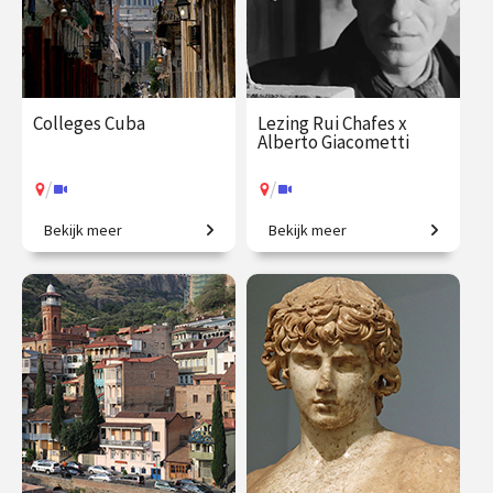
Colleges Cuba
Lezing Rui Chafes x
Alberto Giacometti
/
/
Bekijk meer
Bekijk meer
De Caraïbische smeltkroes.
Ontmoeting tussen twee
grootmeesters.
€ 109.00
vanaf 2
€ 19.50
vanaf 7
dec.
sep.
/
/
Op locatie of online
Op locatie of online