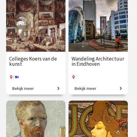
€ 27.50
vanaf 19
€ 288.00
vanaf 27
deze reeks centraal:
aug.
jan.
Giotto | De gebroeders
Op locatie
Online
Lorenzetti | Andrea
Pisano | Lorenzo
Ghiberti | Donatello |
Brunelleschi | Botticelli
| Leonardo da Vinci |
Colleges Koers van de
Wandeling Architectuur
kunst
in Eindhoven
Rafael | Michelangelo |
Titiaan | Tintoretto |
/
Bernini | Caravaggio |
Bekijk meer
Bekijk meer
Creatieve steden, van
Een stad die nooit stilstaat!
Canova | Canaletto |
Athene tot New York.
Boldini | De Chirico |
Alessandro Mendini |
€ 345.00
vanaf 21
€ 27.50
vanaf 18
Renzo Piano
sep.
sep.
Op locatie
/
Op locatie of online