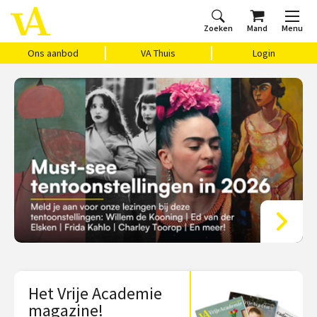
Zoeken
Mand
Menu
Home
Ons aanbod
Agenda
VAthuis
Over ons
Vragen?
Cadeaubon
Huis Vasari
Login
Ons aanbod
VA Thuis
Login
Het Vrije Academie
magazine!