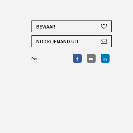
JE HEBT EEN ACCOUNT NODIG
BEWAAR
AANMELDEN
NODIG IEMAND UIT
Deel: