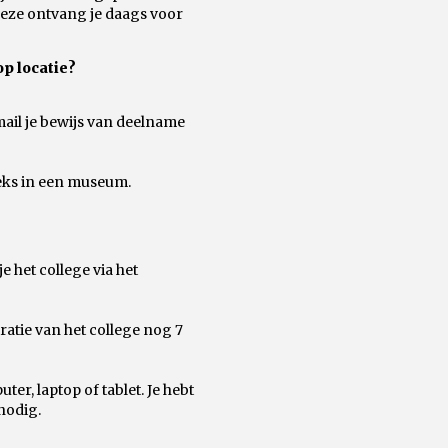
 Deze ontvang je daags voor
op locatie?
mail je bewijs van deelname
reeks in een museum.
 het college via het
ratie van het college nog 7
er, laptop of tablet. Je hebt
nodig.