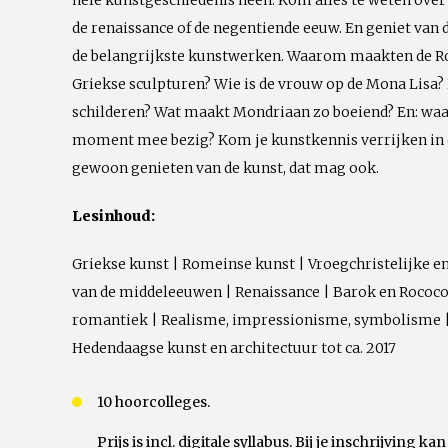
hele kunstgeschiedenis heen. Kom alles te weten over 
de renaissance of de negentiende eeuw. En geniet van
de belangrijkste kunstwerken. Waarom maakten de R
Griekse sculpturen? Wie is de vrouw op de Mona Lisa
schilderen? Wat maakt Mondriaan zo boeiend? En: waar
moment mee bezig? Kom je kunstkennis verrijken in 
gewoon genieten van de kunst, dat mag ook.
Lesinhoud:
Griekse kunst | Romeinse kunst | Vroegchristelijke e
van de middeleeuwen | Renaissance | Barok en Rococo
romantiek | Realisme, impressionisme, symbolisme 
Hedendaagse kunst en architectuur tot ca. 2017
10 hoorcolleges.
Prijs is incl. digitale syllabus. Bij je inschrijving k