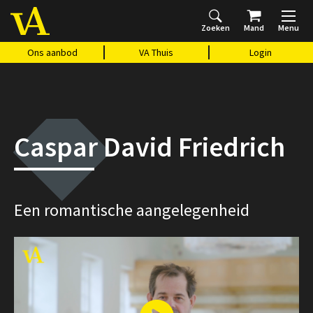
Zoeken
Mand
Menu
Home
Ons aanbod
Agenda
VAthuis
Over ons
Vragen?
Cadeaubon
Huis Vasari
Login
Ons aanbod
VA Thuis
Login
Caspar David Friedrich
Een romantische aangelegenheid