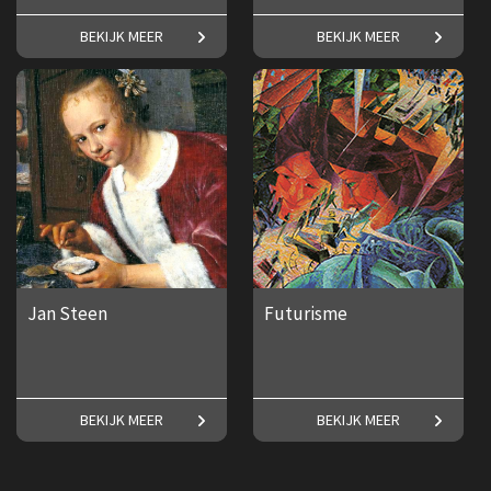
Een groots en geestig oeuvre.
Alles over de Amerikaanse
BEKIJK MEER
BEKIJK MEER
kunstschilder James McNeill
Whistler.
€ 17,50
€ 17,50
Jan Steen
Futurisme
Maak kennis met een van
Frederike Upmeijer over het
BEKIJK MEER
BEKIJK MEER
Nederlands bekendste
Futurisme.
schilders!
€ 17,50
€ 17,50