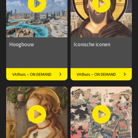
Hoogbouw
Iconische iconen
The sky is the limit: steeds
Een kennismaking met deze
VAthuis – ON DEMAND
VAthuis – ON DEMAND
hoger bouwen
vroeg christelijke kunstvorm
€ 17.50
4
€ 17.50
4
afleveringen
afleveringen
Speeltijd 35 minuten
Speeltijd 35 minuten