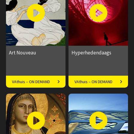
Art Nouveau
Hyperhedendaags
Vloeiende vernieuwing in
Kunst in de eenentwintigste
VAthuis – ON DEMAND
VAthuis – ON DEMAND
Europa
eeuw
€ 169.00
40
€ 169.00
40
afleveringen
afleveringen
Speeltijd 10 uur
Speeltijd 12 uur