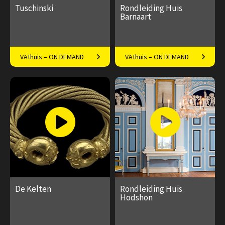
Tuschinski
Rondleiding Huis
Barnaart
De mooiste bioscoop van de
Het mooiste huis van
VAthuis – ON DEMAND
VAthuis – ON DEMAND
wereld
Haarlem
€ 17.50
4
€ 17.50
1
afleveringen
aflevering
Speeltijd 1 uur
Speeltijd 1 uur
De Kelten
Rondleiding Huis
Hodshon