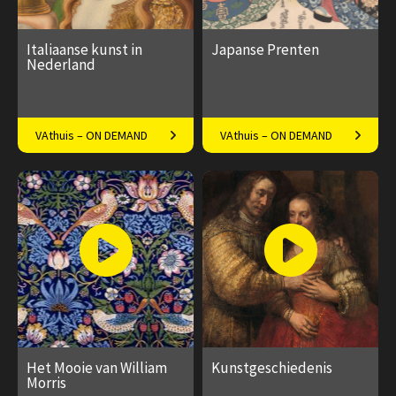
Italiaanse kunst in
Japanse Prenten
Nederland
De mooiste Italiaanse
Het ontstaan van Japanse
VAthuis – ON DEMAND
VAthuis – ON DEMAND
tekeningen en schilderijen
prenten
die je op Nederlandse bodem
€ 17.50
4
€ 17.50
4
kunt bekijken
afleveringen
afleveringen
Speeltijd 1 uur
Speeltijd 1 uur
Het Mooie van William
Kunstgeschiedenis
Morris