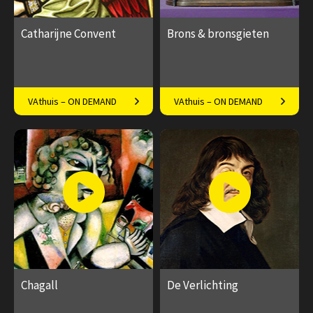
Catharijne Convent
Brons & bronsgieten
Kunsthistoricus Aldwin
Hitte, metaal en vakmanschap
VAthuis – ON DEMAND
VAthuis – ON DEMAND
Kroeze over Museum
Catharijneconvent
€ 17.50
4
€ 17.50
4
afleveringen
afleveringen
Speeltijd 1 uur
Speeltijd 1 uur
Chagall
De Verlichting