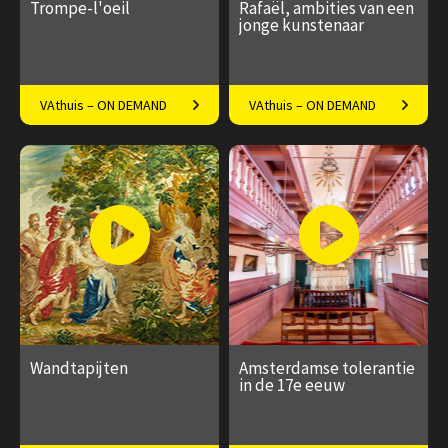
Trompe-l'oeil
Rafaël, ambities van een
jonge kunstenaar
Werkelijkheid of bedrog?
De bliksemsnelle opkomst
VAthuis – ON DEMAND
VAthuis – ON DEMAND
van een renaissancemeester
€ 17.50
4
€ 17.50
4
afleveringen
afleveringen
Speeltijd 1 uur
Speeltijd 1 uur
Wandtapijten
Amsterdamse tolerantie
in de 17e eeuw