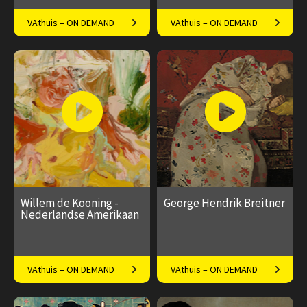
Filosoof Ype de Boer over
19e-eeuwse natuur in al haar
VAthuis – ON DEMAND
VAthuis – ON DEMAND
Haruki Murakami
verschijningsvormen
€ 17.50
4
€ 17.50
4
afleveringen
afleveringen
Speeltijd 1 uur
Speeltijd 1 uur
Willem de Kooning -
George Hendrik Breitner
Nederlandse Amerikaan
Wereldberoemde Abstract-
Historieschilder in eigen tijd
VAthuis – ON DEMAND
VAthuis – ON DEMAND
Expressionist