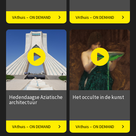
Eigenzinnige kleurenpracht
De opkomst van wetenschap
VAthuis – ON DEMAND
VAthuis – ON DEMAND
in de tijd van het kubisme
en kritisch denken in Europa
€ 17.50
4
€ 17.50
4
afleveringen
afleveringen
Speeltijd 1 uur
Speeltijd 1 uur
Hedendaagse Aziatische
Het occulte in de kunst
architectuur
China, Singapore, India,
Docent Arianne Deligianis
VAthuis – ON DEMAND
VAthuis – ON DEMAND
Japan en Iran.
over verborgen symboliek en