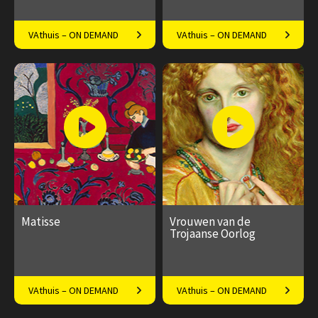
Docent Sophie Tutelaers over
Artistieke durfal in
VAthuis – ON DEMAND
VAthuis – ON DEMAND
Jan Sluijters.
avantgardistisch Parijs
€ 17.50
4
€ 17.50
4
afleveringen
afleveringen
Speeltijd 1 uur
Speeltijd 1 uur
Matisse
Vrouwen van de
Trojaanse Oorlog
Een meester in kleur
Tragische, ontroerende
VAthuis – ON DEMAND
VAthuis – ON DEMAND
verhalen over goden en
heldinnen