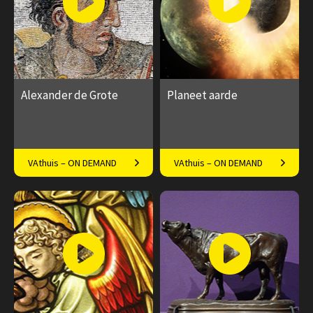
Alexander de Grote
Planeet aarde
Een grootmoedig, gruwelijk
De complexe geologie van
VAthuis – ON DEMAND
VAthuis – ON DEMAND
en geniaal heerser
onze bijzondere planeet
€ 17.50
4
€ 17.50
5
afleveringen
afleveringen
Speeltijd 1 uur
Speeltijd 1 uur