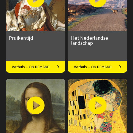
Pruikentijd
Het Nederlandse
landschap
Docent Frederike Upmeijer
Bioloog Kees Boele over het
VAthuis – ON DEMAND
VAthuis – ON DEMAND
over de Pruikentijd
Nederlandse landschap
€ 17.50
4
€ 169.00
33
afleveringen
afleveringen
Speeltijd 1 uur
Speeltijd 10 uur