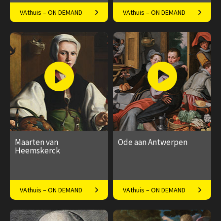
De geschiedenis van een
Exclusieve blik in de
VAthuis – ON DEMAND
VAthuis – ON DEMAND
bijzonder Europees volk
prachtzalen van dit
Haarlemse pand
€ 17.50
5
€ 17.50
1
afleveringen
aflevering
Speeltijd 1 uur
Speeltijd 1 uur
Maarten van
Ode aan Antwerpen
Heemskerck
Lezing Maarten van
Conservator Micha Leeflang
VAthuis – ON DEMAND
VAthuis – ON DEMAND
Heemskerk, superster van de
over kantelpunt in de
zestiende-eeuw!
geschiedenis
€ 17.50
4
€ 17.50
4