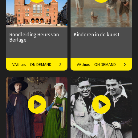
Rondleiding Beurs van
Kinderen in de kunst
Berlage
Exclusief kijkje in het
Van kleine volwassene tot
VAthuis – ON DEMAND
VAthuis – ON DEMAND
rijksmonument aan het
snotaap
Damrak
€ 17.50
1
€ 17.50
4
aflevering
afleveringen
Speeltijd 45 minuten
Speeltijd 1 uur