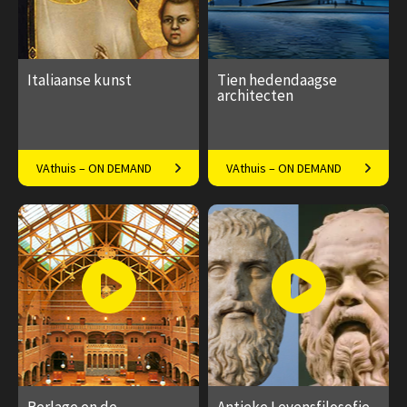
Italiaanse kunst
Tien hedendaagse
architecten
De grote meesters van het
Van Azuma tot Burj Khalifa
VAthuis – ON DEMAND
VAthuis – ON DEMAND
Italiaanse schiereiland
€ 169.00
40
€ 169.00
40
afleveringen
afleveringen
Speeltijd 10 uur
Speeltijd 6 uur