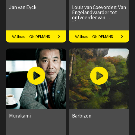
Jan van Eyck
Louis van Coevorden: Van
Engelandvaarder tot
ontvoerder van
Eichmann
De weergaloze meester uit de
Van Coevorden naar
VAthuis – ON DEMAND
VAthuis – ON DEMAND
middeleeuwen
Engeland: Saskia Poelman
vertelt het verhaal van een
€ 17.50
4
€ 17.50
4
inspirerende soldaat
afleveringen
afleveringen
Speeltijd 1 uur
Speeltijd 1 uur
Murakami
Barbizon