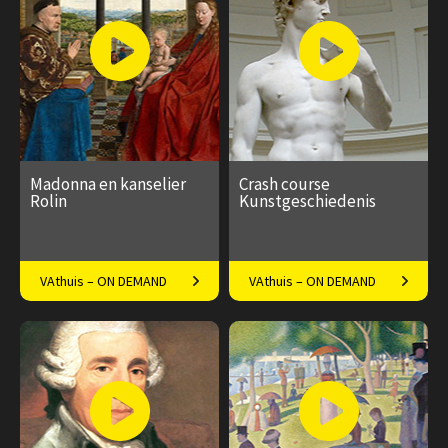
Speeltijd 1 uur
Speeltijd 1 uur
Madonna en kanselier
Crash course
Rolin
Kunstgeschiedenis
Docent Max Put over
2500 jaar in 1 uur door
VAthuis – ON DEMAND
VAthuis – ON DEMAND
lieveling uit het Louvre: de
docent Krzysztof
Madonna en kanselier Rolin
Dobrowolski-Onclin
€ 17.50
4
€ 17.50
4
afleveringen
afleveringen
Speeltijd 1 uur
Speeltijd 1 uur