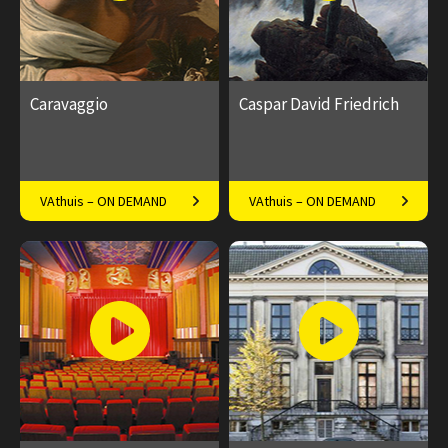
Caravaggio
Caspar David Friedrich
Het spannende leven van een
Een romantische
VAthuis – ON DEMAND
VAthuis – ON DEMAND
brutale en opstandige
aangelegenheid
schilder
€ 17.50
4
€ 17.50
4
afleveringen
afleveringen
Speeltijd 1 uur
Speeltijd 1 uur