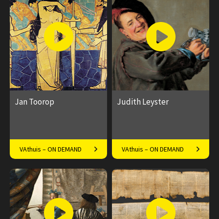
€ 17.50
4
€ 17.50
4
afleveringen
afleveringen
Speeltijd 1 uur
Speeltijd 1 uur
Jan Toorop
Judith Leyster
’s Nederlands meest
Marielle Lassche over Judith
VAthuis – ON DEMAND
VAthuis – ON DEMAND
veelzijdige symbolist
Leyster vanuit het Frans Hals
Museum
€ 17.50
4
€ 17.50
4
afleveringen
afleveringen
Speeltijd 1 uur
Speeltijd 1 uur