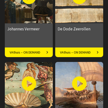
Johannes Vermeer
De Dode Zeerollen
Een klein oeuvre, een groot
De Dode Zeerollen:
VAthuis – ON DEMAND
VAthuis – ON DEMAND
man
Geheimen uit de Woestijn
€ 17.50
4
€ 17.50
4
afleveringen
afleveringen
Speeltijd 1 uur
Speeltijd 1 uur