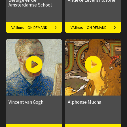
Berlage en de
Antieke Levensfilosofie
Amsterdamse School
Veelzijdige vernieuwing in de
Filosoof Bas Nabers over
VAthuis – ON DEMAND
VAthuis – ON DEMAND
Amsterdamse Nieuwe Kunst
'het goede leven'
€ 169.00
38
€ 169.00
46
afleveringen
afleveringen
Speeltijd 10 uur
Speeltijd 13 uur
Vincent van Gogh
Alphonse Mucha
Van Gogh cliché? Welnee!
Meer dan alleen decoratief