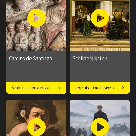
afleveringen
afleveringen
Speeltijd 50 minuten
Speeltijd 1 uur
Camino de Santiago
Schilderijlijsten
Langs de hoogtepunten van
Onderschat maar invloedrijk
VAthuis – ON DEMAND
VAthuis – ON DEMAND
de pelgrimstocht
€ 17.50
4
€ 17.50
5
afleveringen
afleveringen
Speeltijd
Speeltijd 1 uur