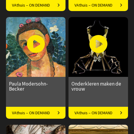
Kunst van zijde, wol en
De fundamenten van de
VAthuis – ON DEMAND
VAthuis – ON DEMAND
zilverdraad
Amsterdamse mentaliteit
€ 17.50
4
€ 17.50
4
afleveringen
afleveringen
Speeltijd 1 uur
Speeltijd ± 45 minuten
Paula Modersohn-
Onderkleren maken de
Becker
vrouw
Eigenzinnige voorloper van
Over lingerie en shapewear
VAthuis – ON DEMAND
VAthuis – ON DEMAND
het expressionisme
€ 17.50
4
€ 17.50
6