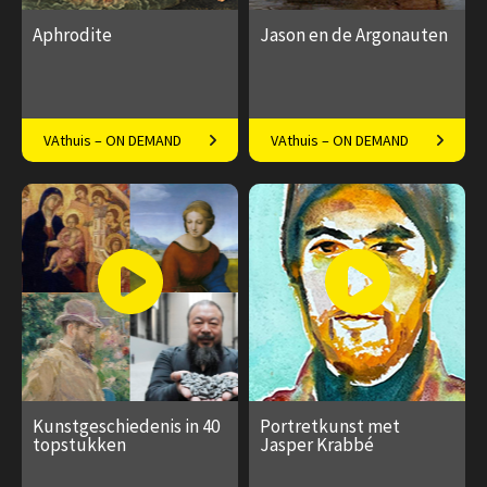
Aphrodite
Jason en de Argonauten
Een onweerstaanbare godin
Een heldhaftig gezelschap
VAthuis – ON DEMAND
VAthuis – ON DEMAND
€ 17.50
4
€ 17.50
4
afleveringen
afleveringen
Speeltijd 1 uur
Speeltijd 1 uur
Kunstgeschiedenis in 40
Portretkunst met
topstukken
Jasper Krabbé