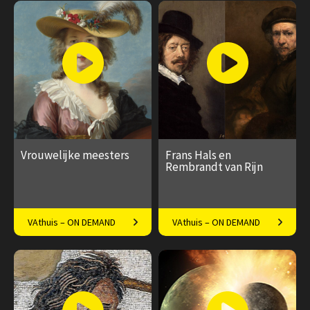
€ 17.50
5
€ 17.50
4
afleveringen
afleveringen
Speeltijd 1 uur
Speeltijd 1 uur
Vrouwelijke meesters
Frans Hals en
Rembrandt van Rijn
Vrouwelijke kunstenaars
Van tronies tot
VAthuis – ON DEMAND
VAthuis – ON DEMAND
door de jaren heen.
schutterstukken: verdiep je in
de meesterwerken van Hals
€ 85.00
20
€ 17.50
4
en Rembrandt.
afleveringen
afleveringen
Speeltijd 5 uur
Speeltijd 1 uur