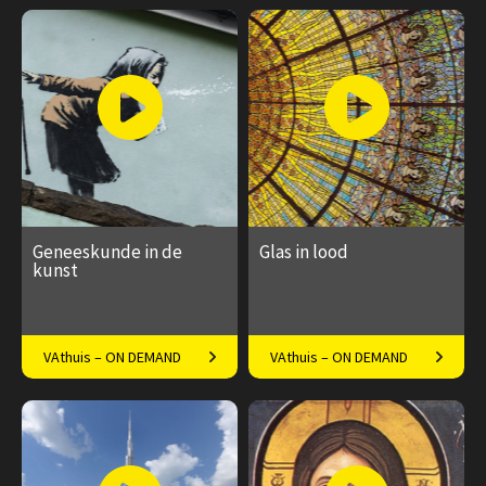
mystieke elementen.
€ 17.50
6
€ 17.50
4
afleveringen
afleveringen
Speeltijd 50 minuten
Speeltijd 1 uur
Geneeskunde in de
Glas in lood
kunst
Kwakzalvers, piskijkers en
Van Chartres tot Chagall
VAthuis – ON DEMAND
VAthuis – ON DEMAND
zoveel meer
€ 17.50
4
€ 17.50
4
afleveringen
afleveringen
Speeltijd 1 uur
Speeltijd 1 uur