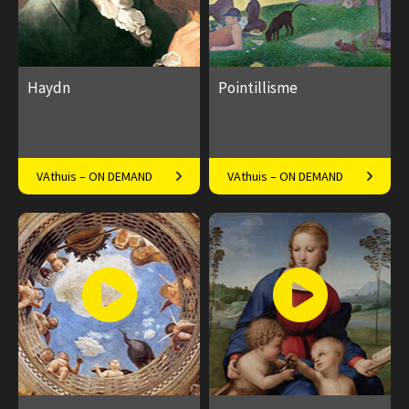
Haydn
Pointillisme
Vernieuwing en humor in
Inspiratie voor Van Gogh,
VAthuis – ON DEMAND
VAthuis – ON DEMAND
strijkkwartet en symfonie
Mondriaan, Monet en
Toorop.
€ 17.50
5
€ 17.50
afleveringen
Speeltijd 1 uur
Speeltijd