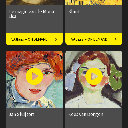
De magie van de Mona
Klimt
Lisa
Docent Patricia Huisman
Patricia Huisman vanuit
VAthuis – ON DEMAND
VAthuis – ON DEMAND
over de beroemdste glimlach
Fabrique des Lumières
ter wereld
€ 17.50
4
€ 17.50
4
afleveringen
afleveringen
Speeltijd 1 uur
Speeltijd 1 uur
Jan Sluijters
Kees van Dongen