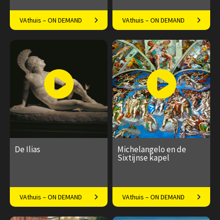
Van oudheid tot heden:
Exclusief meekijken over de
VAthuis – ON DEMAND
VAthuis – ON DEMAND
mooiste kunstwerken op een
schouder van kunstenaar
rij
Jasper Krabbé
€ 169.00
40
€ 99.95
6
afleveringen
Speeltijd 10 uur
Speeltijd 1,5 uur
De Ilias
Michelangelo en de
Sixtijnse kapel
Troje en de wrok van Achilles
Het wonderlijke en
VAthuis – ON DEMAND
VAthuis – ON DEMAND
spectaculaire verhaal van een
geniaal meesterwerk