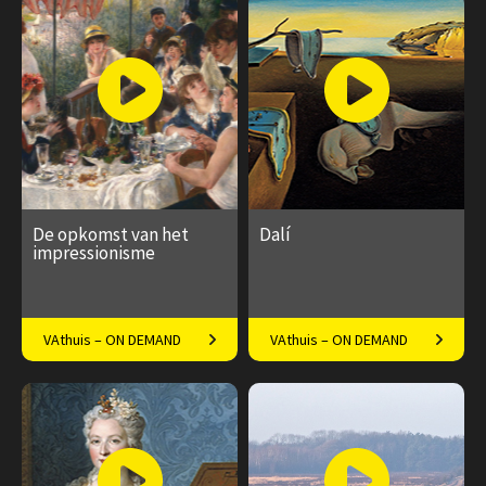
€ 17.50
4
€ 17.50
5
afleveringen
afleveringen
Speeltijd 1 uur
Speeltijd 1 uur
De opkomst van het
Dalí
impressionisme
Een revolutie in de
Docent Patricia Huisman
VAthuis – ON DEMAND
VAthuis – ON DEMAND
schilderkunst
over Salvador Dalí
€ 17.50
4
€ 17.50
4
afleveringen
afleveringen
Speeltijd 1 uur
Speeltijd 1 uur