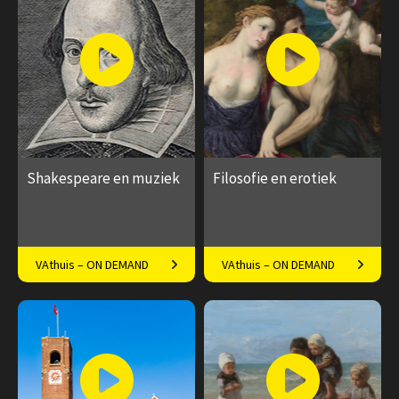
afleveringen
afleveringen
Speeltijd 1 uur
Speeltijd 1 uur
Shakespeare en muziek
Filosofie en erotiek
Componisten geïnspireerd
Voorbij de moderne seksuele
VAthuis – ON DEMAND
VAthuis – ON DEMAND
door het werk van 'the Bard'
identiteit
€ 17.50
4
€ 17.50
4
afleveringen
afleveringen
Speeltijd 1 uur
Speeltijd 1 uur