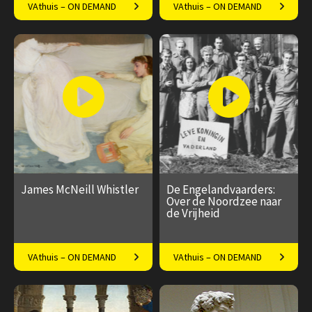
VAthuis – ON DEMAND
VAthuis – ON DEMAND
Luister mee met Frederike
Upmeijer.
€ 17.50
4
€ 17.50
4
afleveringen
afleveringen
Speeltijd 1 uur
Speeltijd 1 uur
James McNeill Whistler
De Engelandvaarders:
Over de Noordzee naar
de Vrijheid
Alles over de Amerikaanse
Welke wegen leiden naar
VAthuis – ON DEMAND
VAthuis – ON DEMAND
kunstschilder James McNeill
vrijheid? Bewandel met
Whistler
Saskia Poelman het pad van
€ 17.50
4
€ 17.50
4
de Engelandvaarders.
afleveringen
afleveringen