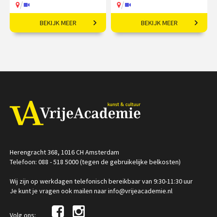
/
/
BEKIJK MEER
BEKIJK MEER
In de christelijke
Van Persepolis tot het
beeldende kunst door de
moderne Teheran.
eeuwen heen.
€ 345,00
vanaf 24
€ 195,00
vanaf 22
sep
sep
/
/
Op locatie of online
Op locatie of online
Herengracht 368, 1016 CH Amsterdam
Telefoon: 088 - 518 5000 (tegen de gebruikelijke belkosten)
Wij zijn op werkdagen telefonisch bereikbaar van 9:30-11:30 uur
Je kunt je vragen ook mailen naar info@vrijeacademie.nl
Volg ons: