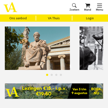
Zoeken
Mand
Menu
Home
Ons aanbod
Agenda
VAthuis
Over ons
Vragen?
Cadeaubon
Huis Vasari
Login
Ons aanbod
VA Thuis
Login