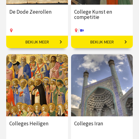
De Dode Zeerollen
College Kunst en
competitie
/
BEKIJK MEER
BEKIJK MEER
De Dode Zeerollen:
Vriendschap, strijd en
Geheimen uit de Woestijn
inspiratie.
€ 17,50
€ 35,00
vanaf 13
okt
Op locatie
/
Op locatie of online
Colleges Heiligen
Colleges Iran