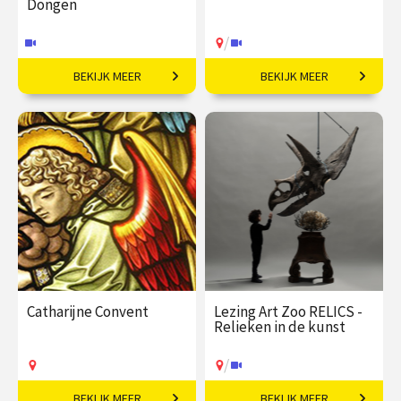
Dongen
/
BEKIJK MEER
BEKIJK MEER
Bohémien tussen kunst
Kopieën, vervalsingen en
en high society.
kunst door eeuwen.
€ 35,00
vanaf 07
€ 35,00
vanaf 10
okt
sep
Online
/
Op locatie of online
Catharijne Convent
Lezing Art Zoo RELICS -
Relieken in de kunst
/
BEKIJK MEER
BEKIJK MEER