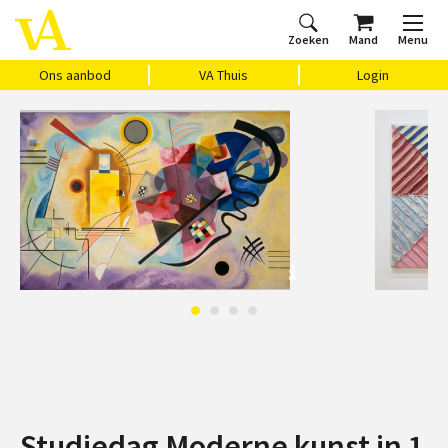
Zoeken
Mand
Menu
Home
Ons aanbod
Agenda
VAthuis
Over ons
Vragen?
Cadeaubon
Huis Vasari
Login
Ons aanbod
VA Thuis
Login
Studiedag Moderne kunst in 1