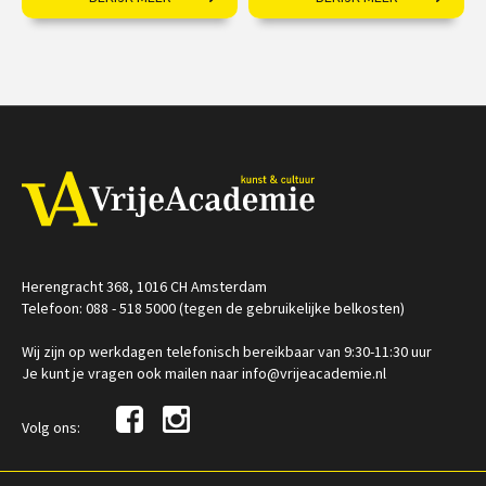
Kunsthistoricus Aldwin
Fossielen als
Kroeze over Museum
kunstwerken.
Catharijneconvent
€ 17,50
€ 25,00
vanaf 03
sep
Op locatie
/
Op locatie of online
Herengracht 368, 1016 CH Amsterdam
Telefoon: 088 - 518 5000 (tegen de gebruikelijke belkosten)
Wij zijn op werkdagen telefonisch bereikbaar van 9:30-11:30 uur
Je kunt je vragen ook mailen naar info@vrijeacademie.nl
Volg ons: