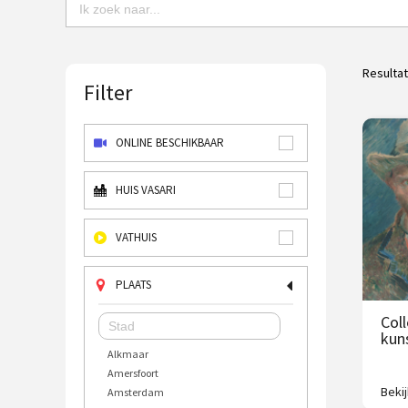
Resulta
Filter
ONLINE BESCHIKBAAR
HUIS VASARI
VATHUIS
PLAATS
Col
kun
Alkmaar
Amersfoort
Beki
Amsterdam
2500