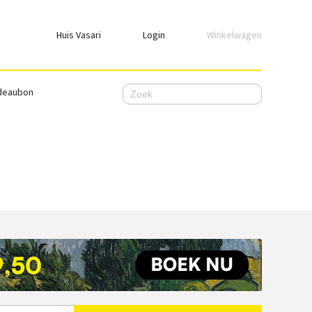
Huis Vasari
Login
Winkelwagen
Login
deaubon
Emailadres
Wachtwoord
Ik wil ingelogd blijven
WACHTWOORD VERGETEN
Nog geen account, meld je
hier
aan.