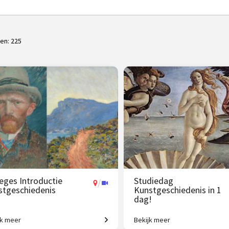
ten:
225
leges Introductie
Studiedag
/
stgeschiedenis
Kunstgeschiedenis in 1
dag!
jk meer
Bekijk meer
 jaar westerse
Uitdagende expeditie van Grie