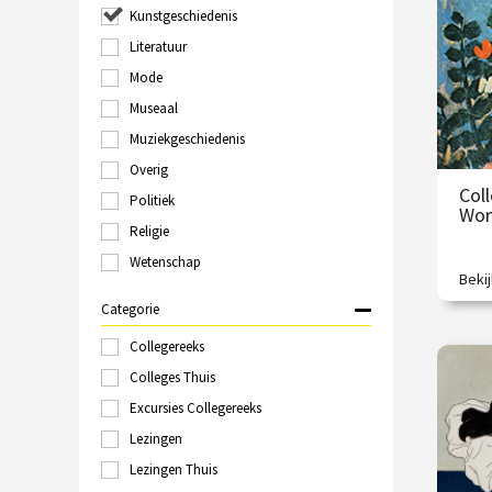
/
Kunstgeschiedenis
Groningen
Haarlem
Literatuur
Hilversum
Mode
Italië
Museaal
Kampen
Kopenhagen
Muziekgeschiedenis
Laren
Overig
Leeuwarden
Col
Politiek
Leiden
Wom
Londen
Religie
Maastricht
Wetenschap
Marokko
Beki
Vrou
Nijmegen
Judit
Categorie
Online
Polen
Collegereeks
€
Rome
Colleges Thuis
Rotterdam
Excursies Collegereeks
/
Schiedam
Sittard
Lezingen
Spanje
Lezingen Thuis
Tallinn