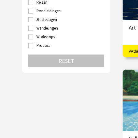
Reizen
Turkije
Utrecht
Rondleidingen
Velp
Studiedagen
Venetië
Art
Wandelingen
Wenen
Zutphen
Workshops
Zwolle
Product
VAth
Vloe
RESET
€
S
V