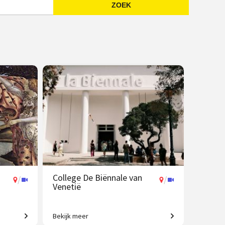
ZOEK
Emailadres
College De Biënnale van
/
/
Venetië
Bekijk meer
ken tot
Een geweldig aanbod aan