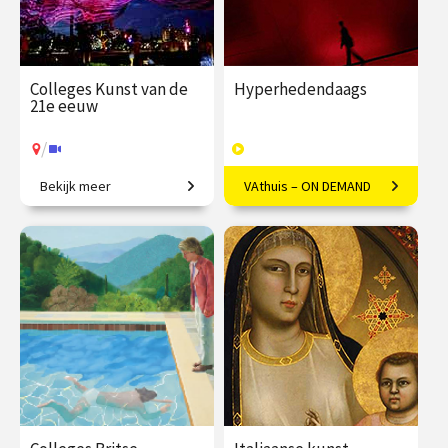
Colleges Kunst van de
Hyperhedendaags
21e eeuw
/
Bekijk meer
VAthuis – ON DEMAND
Van penseelstreek tot pixel
Kunst in de eenentwintigste
eeuw
€ 345.00
vanaf 25
€ 169.00
40
jan.
afleveringen
Speeltijd 12 uur
/
Op locatie of online
VAthuis