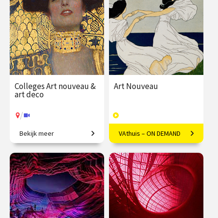
sep.
sep.
/
/
Op locatie of online
Op locatie of online
Colleges Art nouveau &
Art Nouveau
art deco
/
Bekijk meer
VAthuis – ON DEMAND
Restyling van de wereld.
Vloeiende vernieuwing in
Europa
€ 345.00
vanaf 22
€ 169.00
40
sep.
afleveringen
Speeltijd 10 uur
/
Op locatie of online
VAthuis