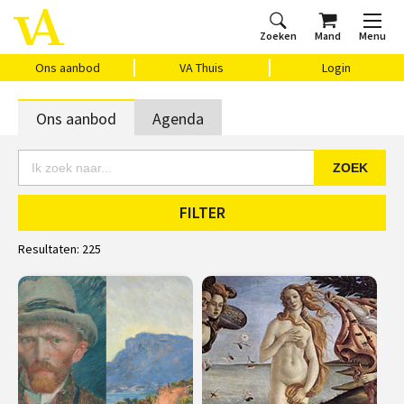
Zoeken
Mand
Menu
Home
Ons aanbod
Agenda
VAthuis
Over ons
Vragen?
Cadeaubon
Huis Vasari
Login
Ons aanbod
VA Thuis
Login
Ons aanbod
Agenda
ZOEK
FILTER
Resultaten:
225