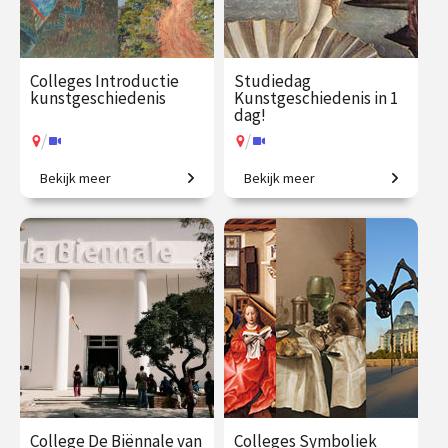
Colleges Introductie
Studiedag
kunstgeschiedenis
Kunstgeschiedenis in 1
dag!
/
/
Bekijk meer
Bekijk meer
2500 jaar westerse
Uitdagende expeditie van
kunstgeschiedenis in
Grieken tot moderne kunst.
vogelvlucht.
€ 345.00
vanaf 21
€ 65.00 / €
vanaf 13
sep.
90.00
aug.
/
/
Op locatie of online
Op locatie of online
College De Biënnale van
Colleges Symboliek