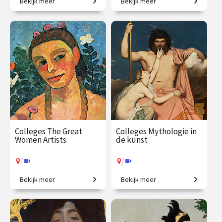
Bekijk meer
Bekijk meer
Het colloquium
Is dit kunst? Zo ja, waarom?
kunstgeschiedenis, in één
jaar. Een uitgebreid
chronologisch overzicht.
€ 1225.00
vanaf 23
€ 1059.00
vanaf 5
sep.
okt.
/
/
Op locatie of online
Op locatie of online
Colleges The Great
Colleges Mythologie in
Women Artists
de kunst
/
/
Bekijk meer
Bekijk meer
Vrouwen in de
Griekse en Romeinse goden
kunstgeschiedenis, van
bewijzen hun
Judith Leyster tot Nan
onsterfelijkheid.
Goldin.
€ 345.00
vanaf 21
€ 345.00
vanaf 22