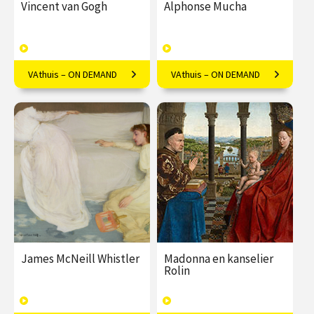
Vincent van Gogh
Alphonse Mucha
VAthuis – ON DEMAND
VAthuis – ON DEMAND
Van Gogh cliché? Welnee!
Mucha's kunst is meer dan
Luister mee met Frederike
alleen decoratief; Marielle
Upmeijer.
Lassche onthult de diepere
symboliek.
€ 17.50
4
€ 17.50
4
afleveringen
afleveringen
Speeltijd 1 uur
Speeltijd 1 uur
VAthuis
VAthuis
James McNeill Whistler
Madonna en kanselier
Rolin