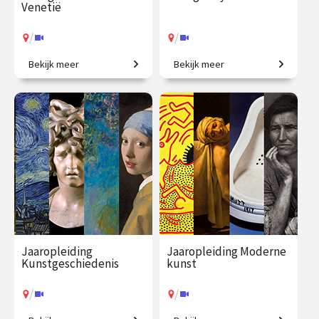
Venetië
/
/
Bekijk meer
Bekijk meer
Een geweldig aanbod aan
Beeldbetekenis in de kunst.
hedendaagse kunst.
€ 35.00
vanaf 17
€ 345.00
vanaf 22
aug.
sep.
/
/
Op locatie of online
Op locatie of online
Jaaropleiding
Jaaropleiding Moderne
Kunstgeschiedenis
kunst
/
/