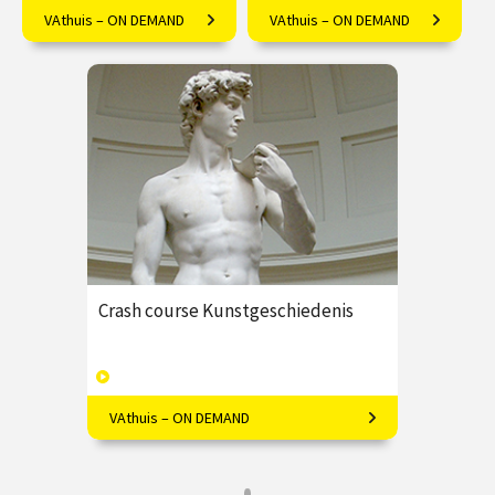
VAthuis – ON DEMAND
VAthuis – ON DEMAND
Alles over de Amerikaanse
Megalomaan of tijdsgeest?
kunstschilder James McNeill
Kanselier Rolin levensgroot
Whistler.
bij de Madonna
€ 17.50
4
€ 17.50
4
afleveringen
afleveringen
Speeltijd 1 uur
Speeltijd 1 uur
VAthuis
VAthuis
Crash course Kunstgeschiedenis
VAthuis – ON DEMAND
Kunstenaars, kunstwerken, stijlen en
perioden: beknopt en
enthousiasmerend!