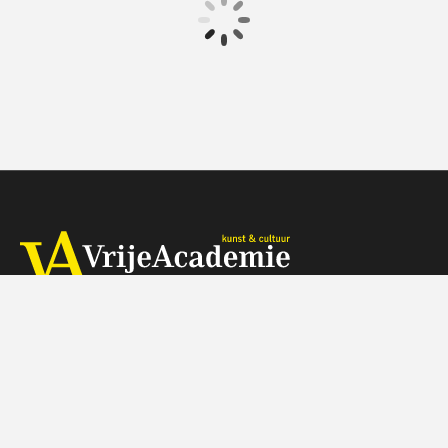
€ 17.50
4 afleveringen
Speeltijd 1 uur
VAthuis
Herengracht 368, 1016 CH Amsterdam
Telefoon: 088 - 518 5000 (tegen de gebruikelijke belkosten)
Wij zijn op werkdagen telefonisch bereikbaar van 9:30-11:30 uur
Je kunt je vragen ook mailen naar info@vrijeacademie.nl