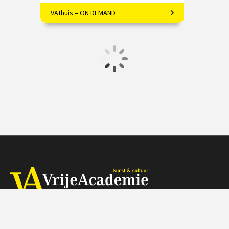
VAthuis – ON DEMAND
Kunstenaars, kunstwerken, stijlen en
perioden: beknopt en
enthousiasmerend!
€ 17.50
4 afleveringen
Speeltijd 1 uur
VAthuis
Herengracht 368, 1016 CH Amsterdam