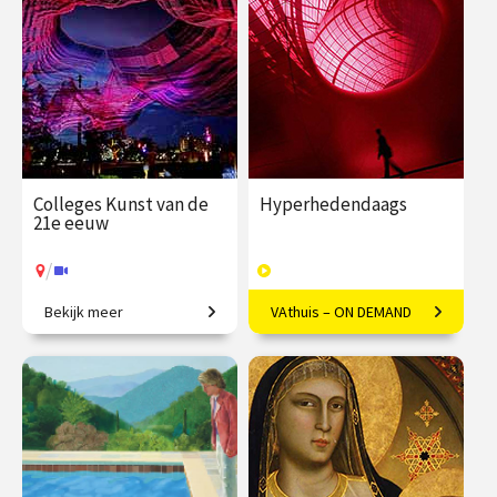
€ 345.00
vanaf 22
€ 169.00
40
sep.
afleveringen
Speeltijd 10 uur
/
Op locatie of online
VAthuis
Colleges Kunst van de
Hyperhedendaags
21e eeuw
/
Bekijk meer
VAthuis – ON DEMAND
Van penseelstreek tot pixel
Kunst in de eenentwintigste
eeuw
€ 345.00
vanaf 25
€ 169.00
40
jan.
afleveringen
Speeltijd 12 uur
/
Op locatie of online
VAthuis