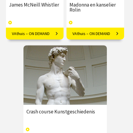
James McNeill Whistler
Madonna en kanselier
Rolin
VAthuis – ON DEMAND
VAthuis – ON DEMAND
Alles over de Amerikaanse
Megalomaan of tijdsgeest?
kunstschilder James McNeill
Kanselier Rolin levensgroot
Whistler.
bij de Madonna
€ 17.50
4
€ 17.50
4
afleveringen
afleveringen
Speeltijd 1 uur
Speeltijd 1 uur
VAthuis
VAthuis
Crash course Kunstgeschiedenis