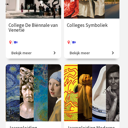
College De Biënnale van
Colleges Symboliek
Venetië
/
/
Bekijk meer
Bekijk meer
Een geweldig aanbod aan
Beeldbetekenis in de kunst.
hedendaagse kunst.
€ 35.00
vanaf 17
€ 345.00
vanaf 22
aug.
sep.
/
/
Op locatie of online
Op locatie of online