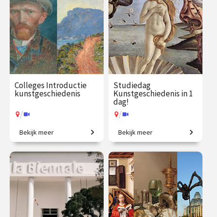
Colleges Introductie
Studiedag
kunstgeschiedenis
Kunstgeschiedenis in 1
dag!
/
/
Bekijk meer
Bekijk meer
2500 jaar westerse
Uitdagende expeditie van
kunstgeschiedenis in
Grieken tot moderne kunst.
vogelvlucht.
€ 345.00
vanaf 21
€ 65.00 / €
vanaf 13
sep.
90.00
aug.
/
/
Op locatie of online
Op locatie of online