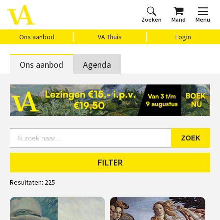
Zoeken
Mand
Menu
Home
Ons aanbod
Agenda
VAthuis
Over ons
Vragen?
Cadeaubon
Huis Vasari
Login
Ons aanbod
VA Thuis
Login
Ons aanbod
Agenda
ZOEK
FILTER
Resultaten:
225