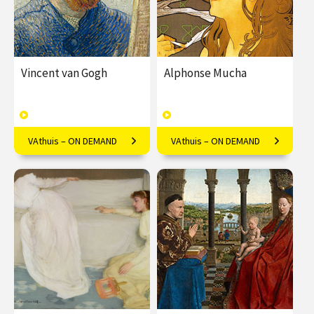
Vincent van Gogh
Alphonse Mucha
VAthuis – ON DEMAND
VAthuis – ON DEMAND
Van Gogh cliché? Welnee!
Mucha's kunst is meer dan
Luister mee met Frederike
alleen decoratief; Marielle
Upmeijer.
Lassche onthult de diepere
symboliek.
€ 17.50
4
€ 17.50
4
afleveringen
afleveringen
Speeltijd 1 uur
Speeltijd 1 uur
VAthuis
VAthuis