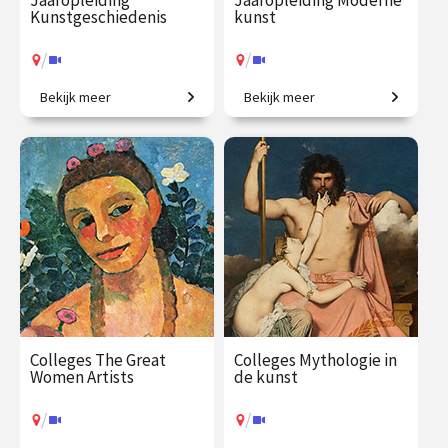
Jaaropleiding
Jaaropleiding Moderne
Kunstgeschiedenis
kunst
/
/
Bekijk meer
Bekijk meer
Het colloquium
Is dit kunst? Zo ja, waarom?
kunstgeschiedenis, in één
jaar. Een uitgebreid
chronologisch overzicht.
€ 1225.00
vanaf 23
€ 1059.00
vanaf 5
sep.
okt.
/
/
Op locatie of online
Op locatie of online
Colleges The Great
Colleges Mythologie in
Women Artists
de kunst
/
/