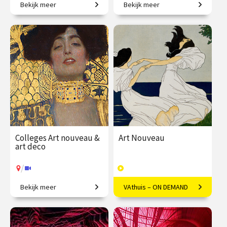
Bekijk meer
Bekijk meer
Vrouwen in de
Griekse en Romeinse goden
kunstgeschiedenis, van
bewijzen hun
Judith Leyster tot Nan
onsterfelijkheid.
Goldin.
€ 345.00
vanaf 21
€ 345.00
vanaf 22
sep.
sep.
/
/
Op locatie of online
Op locatie of online
Colleges Art nouveau &
Art Nouveau
art deco
/
Bekijk meer
VAthuis – ON DEMAND
Restyling van de wereld.
Vloeiende vernieuwing in
Europa