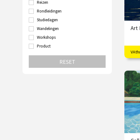
Reizen
Turkije
Utrecht
Rondleidingen
Velp
Studiedagen
Venetië
Art
Wandelingen
Wenen
Zutphen
Workshops
Zwolle
Product
VAth
Vloe
RESET
€
S
V