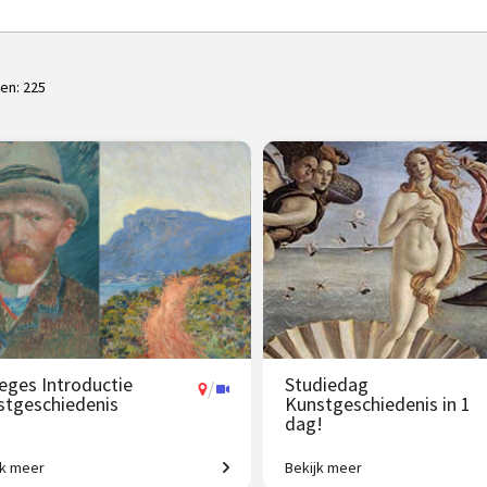
ten:
225
leges Introductie
Studiedag
/
stgeschiedenis
Kunstgeschiedenis in 1
dag!
jk meer
Bekijk meer
 jaar westerse
Uitdagende expeditie van Grie