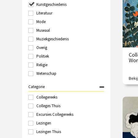
/
Kunstgeschiedenis
Groningen
Haarlem
Literatuur
Hilversum
Mode
Italië
Museaal
Kampen
Kopenhagen
Muziekgeschiedenis
Laren
Overig
Leeuwarden
Col
Politiek
Leiden
Wom
Londen
Religie
Maastricht
Wetenschap
Marokko
Beki
Vrou
Nijmegen
Judit
Categorie
Online
Polen
Collegereeks
€
Rome
Colleges Thuis
Rotterdam
Excursies Collegereeks
/
Schiedam
Sittard
Lezingen
Spanje
Lezingen Thuis
Tallinn