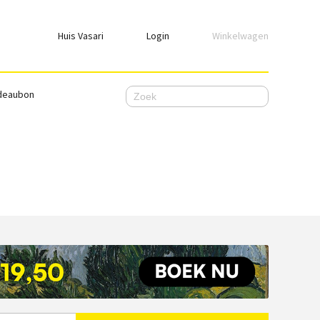
Huis Vasari
Login
Winkelwagen
Login
deaubon
Emailadres
Wachtwoord
Ik wil ingelogd blijven
WACHTWOORD VERGETEN
Nog geen account, meld je
hier
aan.