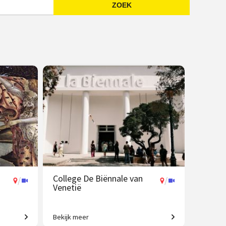
ZOEK
Emailadres
College De Biënnale van
/
/
Venetië
Bekijk meer
ken tot
Een geweldig aanbod aan