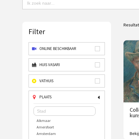
Resulta
Filter
ONLINE BESCHIKBAAR
HUIS VASARI
VATHUIS
PLAATS
Col
kun
Alkmaar
Amersfoort
Beki
Amsterdam
2500