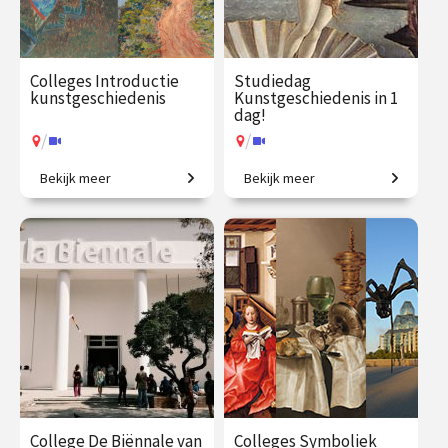
Colleges Introductie
Studiedag
kunstgeschiedenis
Kunstgeschiedenis in 1
dag!
/
/
Bekijk meer
Bekijk meer
2500 jaar westerse
Uitdagende expeditie van
kunstgeschiedenis in
Grieken tot moderne kunst.
vogelvlucht.
€ 345.00
vanaf 21
€ 65.00 / €
vanaf 13
sep.
90.00
aug.
/
/
Op locatie of online
Op locatie of online
College De Biënnale van
Colleges Symboliek