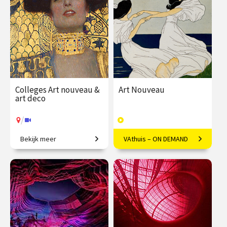
sep.
sep.
/
/
Op locatie of online
Op locatie of online
Colleges Art nouveau &
Art Nouveau
art deco
/
Bekijk meer
VAthuis – ON DEMAND
Restyling van de wereld.
Vloeiende vernieuwing in
Europa
€ 345.00
vanaf 22
€ 169.00
40
sep.
afleveringen
Speeltijd 10 uur
/
Op locatie of online
VAthuis