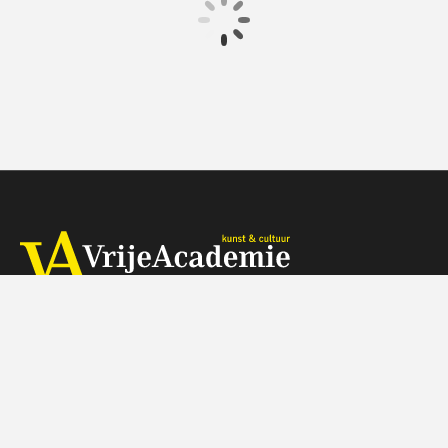
€ 17.50
4 afleveringen
Speeltijd 1 uur
VAthuis
Herengracht 368, 1016 CH Amsterdam
Telefoon: 088 - 518 5000 (tegen de gebruikelijke belkosten)
Wij zijn op werkdagen telefonisch bereikbaar van 9:30-11:30 uur
Je kunt je vragen ook mailen naar info@vrijeacademie.nl