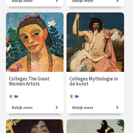
Bekijk meer
Bekijk meer
Het colloquium
Is dit kunst? Zo ja, waarom?
kunstgeschiedenis, in één
jaar. Een uitgebreid
chronologisch overzicht.
€ 1225.00
vanaf 23
€ 1059.00
vanaf 5
sep.
okt.
/
/
Op locatie of online
Op locatie of online
Colleges The Great
Colleges Mythologie in
Women Artists
de kunst
/
/
Bekijk meer
Bekijk meer
Vrouwen in de
Griekse en Romeinse goden
kunstgeschiedenis, van
bewijzen hun
Judith Leyster tot Nan
onsterfelijkheid.
Goldin.
€ 345.00
vanaf 21
€ 345.00
vanaf 22