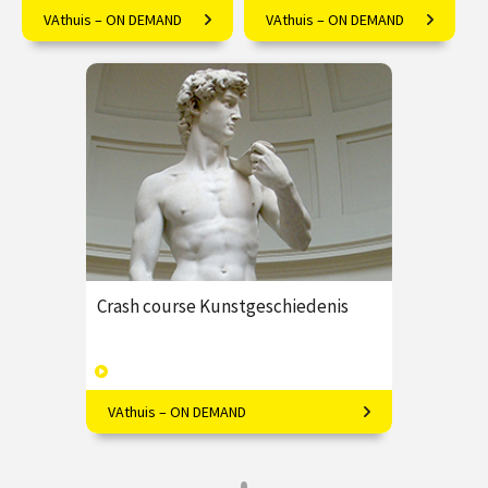
VAthuis – ON DEMAND
VAthuis – ON DEMAND
Alles over de Amerikaanse
Megalomaan of tijdsgeest?
kunstschilder James McNeill
Kanselier Rolin levensgroot
Whistler.
bij de Madonna
€ 17.50
4
€ 17.50
4
afleveringen
afleveringen
Speeltijd 1 uur
Speeltijd 1 uur
VAthuis
VAthuis
Crash course Kunstgeschiedenis
VAthuis – ON DEMAND
Kunstenaars, kunstwerken, stijlen en
perioden: beknopt en
enthousiasmerend!