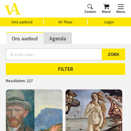
Zoeken
Mand
Menu
Home
Ons aanbod
Agenda
VAthuis
Over ons
Vragen?
Cadeaubon
Huis Vasari
Login
Ons aanbod
VA Thuis
Login
Ons aanbod
Agenda
ZOEK
FILTER
Resultaten:
227