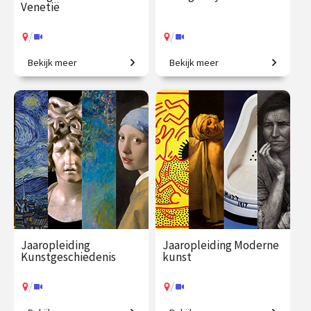
Venetië
/
/
Bekijk meer
Bekijk meer
Een geweldig aanbod aan
Beeldbetekenis in de kunst.
hedendaagse kunst.
€ 35.00
vanaf 17
€ 345.00
vanaf 22
aug.
sep.
/
/
Op locatie of online
Op locatie of online
Jaaropleiding
Jaaropleiding Moderne
Kunstgeschiedenis
kunst
/
/