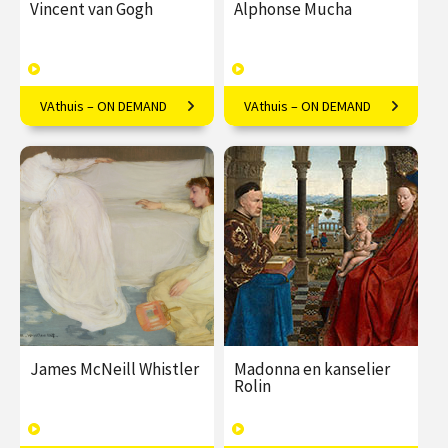
Vincent van Gogh
Alphonse Mucha
VAthuis – ON DEMAND
VAthuis – ON DEMAND
Van Gogh cliché? Welnee!
Mucha's kunst is meer dan
Luister mee met Frederike
alleen decoratief; Marielle
Upmeijer.
Lassche onthult de diepere
symboliek.
€ 17.50
4
€ 17.50
4
afleveringen
afleveringen
Speeltijd 1 uur
Speeltijd 1 uur
VAthuis
VAthuis
James McNeill Whistler
Madonna en kanselier
Rolin