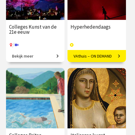
Colleges Kunst van de
Hyperhedendaags
21e eeuw
/
Bekijk meer
VAthuis – ON DEMAND
Van penseelstreek tot pixel
Kunst in de eenentwintigste
eeuw
€ 345.00
vanaf 25
€ 169.00
40
jan.
afleveringen
Speeltijd 12 uur
/
Op locatie of online
VAthuis