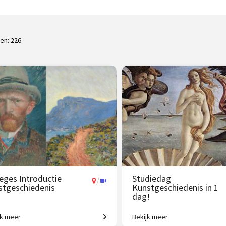
ten:
226
leges Introductie
Studiedag
/
stgeschiedenis
Kunstgeschiedenis in 1
dag!
jk meer
Bekijk meer
 jaar westerse
Uitdagende expeditie van Grie