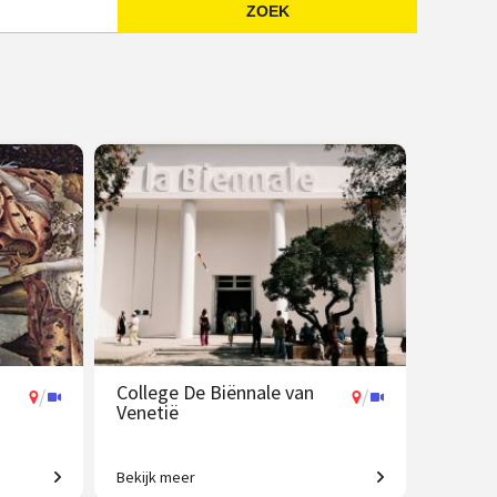
ZOEK
Emailadres
College De Biënnale van
/
/
Venetië
Bekijk meer
ken tot
Een geweldig aanbod aan