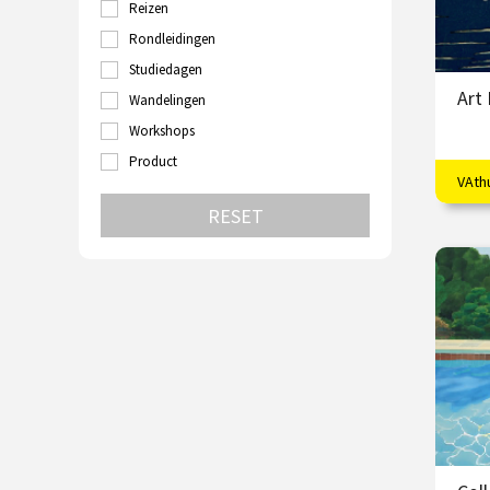
Reizen
Turkije
Utrecht
Rondleidingen
Velp
Studiedagen
Venetië
Art
Wandelingen
Wenen
Zutphen
Workshops
Zwolle
Product
VAth
Vloe
RESET
€
S
V