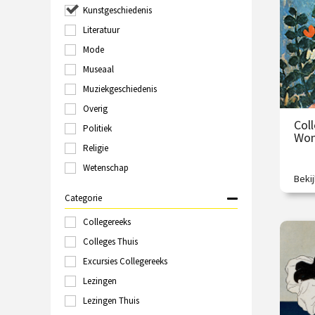
/
Kunstgeschiedenis
Groningen
Haarlem
Literatuur
Hilversum
Mode
Italië
Museaal
Kampen
Kopenhagen
Muziekgeschiedenis
Laren
Overig
Leeuwarden
Col
Politiek
Leiden
Wom
Londen
Religie
Maastricht
Wetenschap
Marokko
Beki
Vrou
Nijmegen
Judit
Categorie
Online
Polen
Collegereeks
€
Rome
Colleges Thuis
Rotterdam
Excursies Collegereeks
/
Schiedam
Sittard
Lezingen
Spanje
Lezingen Thuis
Tallinn