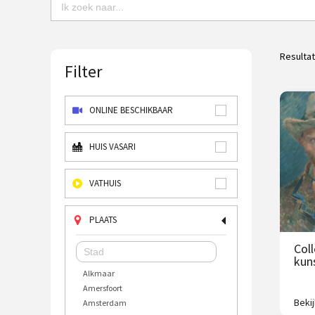
Resulta
Filter
ONLINE BESCHIKBAAR
HUIS VASARI
VATHUIS
PLAATS
Col
kun
Alkmaar
Amersfoort
Beki
Amsterdam
2500