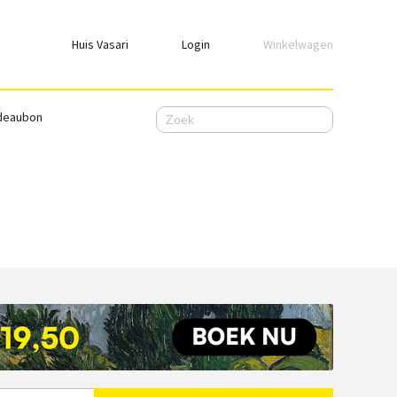
Huis Vasari
Login
Winkelwagen
Login
deaubon
Emailadres
Wachtwoord
Ik wil ingelogd blijven
WACHTWOORD VERGETEN
Nog geen account, meld je
hier
aan.