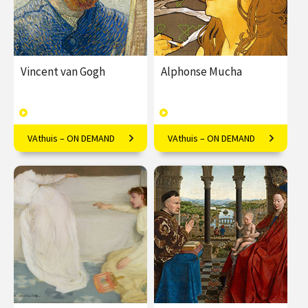
Vincent van Gogh
Alphonse Mucha
VAthuis – ON DEMAND
VAthuis – ON DEMAND
Van Gogh cliché? Welnee!
Mucha's kunst is meer dan
Luister mee met Frederike
alleen decoratief; Marielle
Upmeijer.
Lassche onthult de diepere
symboliek.
€ 17.50
4
€ 17.50
4
afleveringen
afleveringen
Speeltijd 1 uur
Speeltijd 1 uur
VAthuis
VAthuis