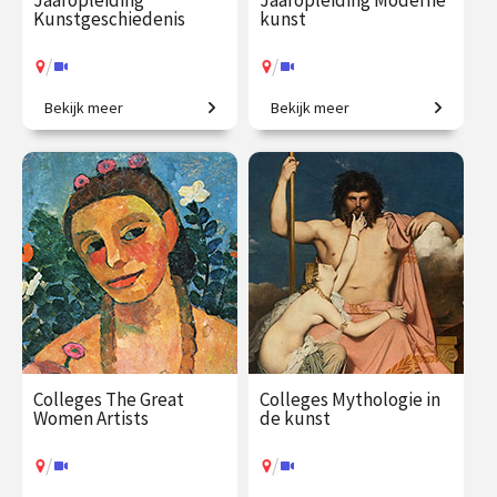
Jaaropleiding
Jaaropleiding Moderne
Kunstgeschiedenis
kunst
/
/
Bekijk meer
Bekijk meer
Het colloquium
Is dit kunst? Zo ja, waarom?
kunstgeschiedenis, in één
jaar. Een uitgebreid
chronologisch overzicht.
€ 1225.00
vanaf 23
€ 1059.00
vanaf 5
sep.
okt.
/
/
Op locatie of online
Op locatie of online
Colleges The Great
Colleges Mythologie in
Women Artists
de kunst
/
/