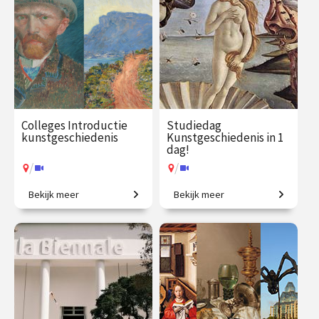
Colleges Introductie
Studiedag
kunstgeschiedenis
Kunstgeschiedenis in 1
dag!
/
/
Bekijk meer
Bekijk meer
2500 jaar westerse
Uitdagende expeditie van
kunstgeschiedenis in
Grieken tot moderne kunst.
vogelvlucht.
€ 345.00
vanaf 21
€ 65.00 / €
vanaf 13
sep.
90.00
aug.
/
/
Op locatie of online
Op locatie of online