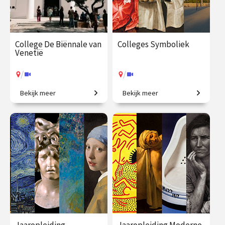
College De Biënnale van
Colleges Symboliek
Venetië
/
/
Bekijk meer
Bekijk meer
Een geweldig aanbod aan
Beeldbetekenis in de kunst.
hedendaagse kunst.
€ 35.00
vanaf 17
€ 345.00
vanaf 22
aug.
sep.
/
/
Op locatie of online
Op locatie of online