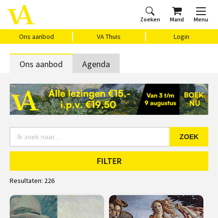
Zoeken
Mand
Menu
Home
Ons aanbod
Agenda
VAthuis
Over ons
Vragen?
Cadeaubon
Huis Vasari
Login
Ons aanbod
VA Thuis
Login
Ons aanbod
Agenda
ZOEK
FILTER
Resultaten:
226