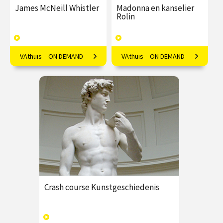
James McNeill Whistler
Madonna en kanselier
Rolin
VAthuis – ON DEMAND
VAthuis – ON DEMAND
Alles over de Amerikaanse
Megalomaan of tijdsgeest?
kunstschilder James McNeill
Kanselier Rolin levensgroot
Whistler.
bij de Madonna
€ 17.50
4
€ 17.50
4
afleveringen
afleveringen
Speeltijd 1 uur
Speeltijd 1 uur
VAthuis
VAthuis
Crash course Kunstgeschiedenis