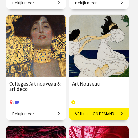
Bekijk meer
Bekijk meer
Vrouwen in de
Griekse en Romeinse goden
kunstgeschiedenis, van
bewijzen hun
Judith Leyster tot Nan
onsterfelijkheid.
Goldin.
€ 345.00
vanaf 21
€ 345.00
vanaf 22
sep.
sep.
/
/
Op locatie of online
Op locatie of online
Colleges Art nouveau &
Art Nouveau
art deco
/
Bekijk meer
VAthuis – ON DEMAND
Restyling van de wereld.
Vloeiende vernieuwing in
Europa