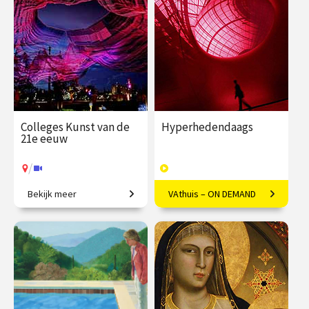
€ 345.00
vanaf 22
€ 169.00
40
sep.
afleveringen
Speeltijd 10 uur
/
Op locatie of online
VAthuis
Colleges Kunst van de
Hyperhedendaags
21e eeuw
/
Bekijk meer
VAthuis – ON DEMAND
Van penseelstreek tot pixel
Kunst in de eenentwintigste
eeuw
€ 345.00
vanaf 25
€ 169.00
40
jan.
afleveringen
Speeltijd 12 uur
/
Op locatie of online
VAthuis