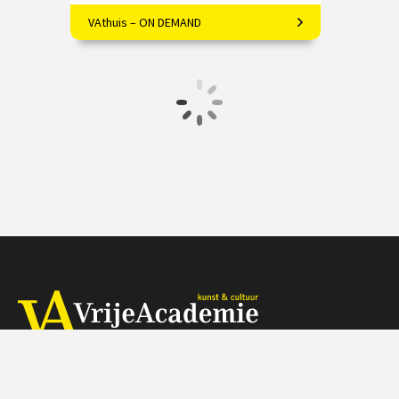
VAthuis – ON DEMAND
Kunstenaars, kunstwerken, stijlen en
perioden: beknopt en
enthousiasmerend!
€ 17.50
4 afleveringen
Speeltijd 1 uur
VAthuis
Herengracht 368, 1016 CH Amsterdam