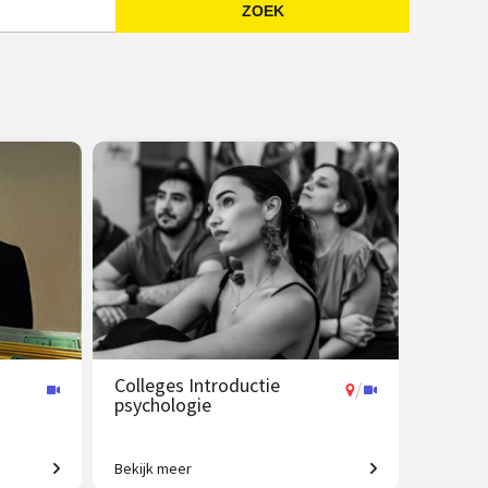
ZOEK
Emailadres
Colleges Introductie
/
psychologie
Bekijk meer
t tot
Van gedrag tot geheugen, van