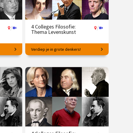
4 Colleges Filosofie:
/
/
Thema Levenskunst
Verdiep je in grote denkers!
Wat heeft vriendschap met wijsheid te
maken?
8 dec.
€ 145.00
vanaf 20 apr.
/
Op locatie of online