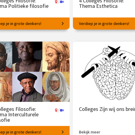
lleges Filosofie:
4 Colleges Filosofie:
/
ma Politieke filosofie
Thema Esthetica
ep je in grote denkers!
Verdiep je in grote denkers!
ën voor succesvol samenleven.
Filosofische vragen rondom
schoonheid en kunst.
 145.00
vanaf 23 mrt.
€ 145.00
vanaf 
/
Op locatie of online
Op locatie of online
lleges Filosofie:
Colleges Zijn wij ons brei
/
ma Interculturele
sofie
ep je in grote denkers!
Bekijk meer
kunnen wij leren van denkers
Tussen brein en beleving met R