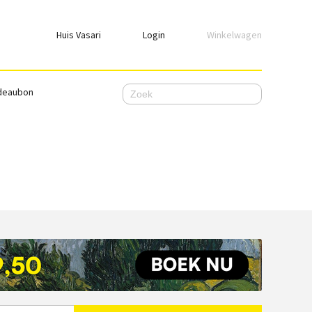
Huis Vasari
Login
Winkelwagen
Login
deaubon
Emailadres
Wachtwoord
Ik wil ingelogd blijven
WACHTWOORD VERGETEN
Nog geen account, meld je
hier
aan.