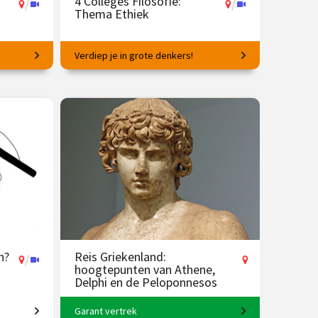
4 Colleges Filosofie:
/
/
Thema Ethiek
Verdiep je in grote denkers!
Hoe op de juiste manier te handelen?
25 mei
€ 145.00
vanaf 16 feb.
/
Op locatie of online
n?
Reis Griekenland:
/
hoogtepunten van Athene,
Delphi en de Peloponnesos
Garant vertrek
ico
8-daagse reis o.l.v. Karin Braamhorst