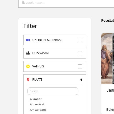
Resulta
Filter
ONLINE BESCHIKBAAR
HUIS VASARI
VATHUIS
PLAATS
Jaar
Alkmaar
Amersfoort
Beki
Amsterdam
In éé