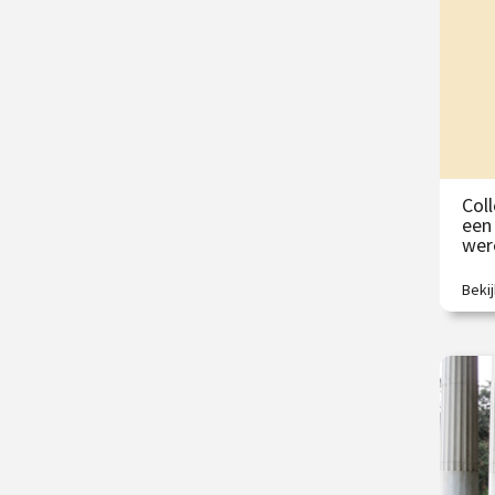
/
Col
een
wer
Beki
Wie 
kijke
€
/