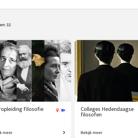
ten:
32
opleiding Filosofie
Colleges Hedendaagse
/
filosofen
jk meer
Bekijk meer
n jaar de wereld beter begrijpen!
Van existentialisme en identitei