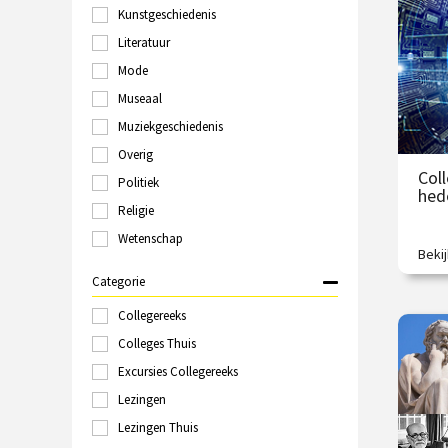
S
Kunstgeschiedenis
Groningen
Haarlem
Literatuur
V
Hilversum
Mode
Italië
Museaal
Kampen
Kopenhagen
Muziekgeschiedenis
Laren
Overig
Leeuwarden
Coll
Politiek
Leiden
hed
Londen
Religie
Maastricht
Wetenschap
Marokko
Beki
Wat 
Nijmegen
veran
Categorie
Online
tech
Polen
Collegereeks
€
Rome
Colleges Thuis
Rotterdam
Excursies Collegereeks
/
Schiedam
Sittard
Lezingen
Spanje
Lezingen Thuis
Tallinn