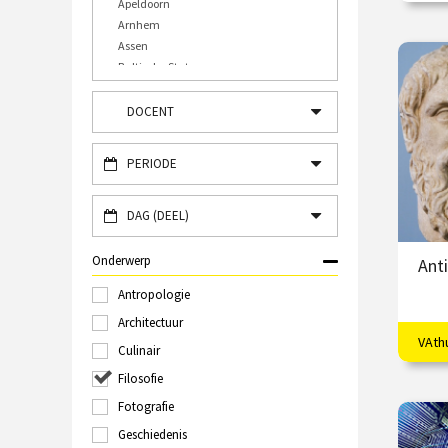
Apeldoorn
Arnhem
Assen
€
Baltische Staten
Bergen op Zoom
/
Bourtange
DOCENT
Bulgarije
Bussum
PERIODE
Caïro
Den Bosch
Den Haag
DAG (DEEL)
Deventer
Diverse plaatsen
Onderwerp
Ant
Doesburg
Antropologie
Dordrecht
Duitsland, Frankrijk en België
Architectuur
Eindhoven
VAth
Het 
Culinair
Engeland
Plat
Filosofie
Enschede
Frankrijk
Fotografie
€
Gorssel
Geschiedenis
Griekenland