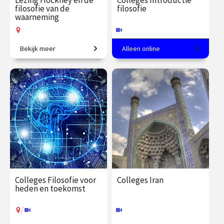
Lezing Hockney en de
Colleges Introductie
filosofie van de
filosofie
waarneming
Bekijk meer
Alleen online
De filosofische opvattingen
Een andere kijk op de
van Merleau-Ponty en
werkelijkheid
Hockney’s onderzoek naar
de verschillende manieren
€ 19.50
vanaf 15
€ 345.00
vanaf 23
van kijken.
sep.
sep.
Op locatie
Online
Colleges Filosofie voor
Colleges Iran
heden en toekomst
/