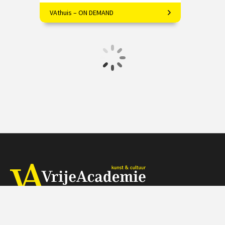
VAthuis – ON DEMAND
Filosoof Ype de Boer over Haruki
Murakami
€ 17.50
4 afleveringen
Speeltijd 1 uur
VAthuis
Herengracht 368, 1016 CH Amsterdam