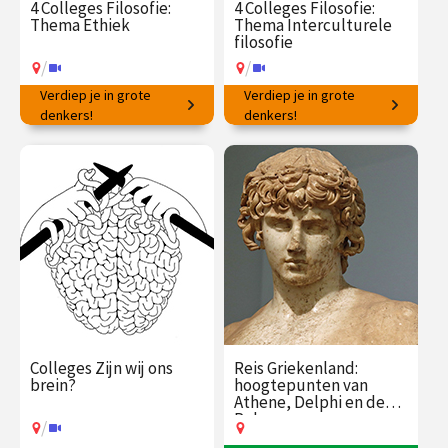
4 Colleges Filosofie:
4 Colleges Filosofie:
Thema Ethiek
Thema Interculturele
filosofie
/
/
Verdiep je in grote
Verdiep je in grote
Hoe op de juiste manier te
denkers!
Wat kunnen wij leren van
denkers!
handelen?
denkers wereldwijd?
€ 145.00
vanaf 16
€ 145.00
vanaf 19
feb.
jan.
/
/
Op locatie of online
Op locatie of online
Colleges Zijn wij ons
Reis Griekenland:
brein?
hoogtepunten van
Athene, Delphi en de
Peloponnesos
/