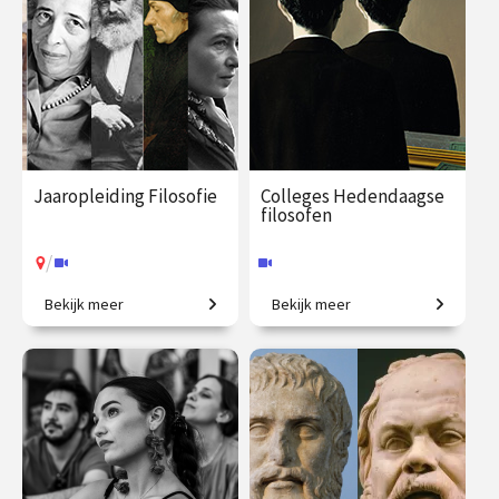
Jaaropleiding Filosofie
Colleges Hedendaagse
filosofen
/
Bekijk meer
Bekijk meer
In één jaar de wereld beter
Van existentialisme en
begrijpen!
identiteit tot sociale media.
€ 1090.00
vanaf 22
€ 195.00
vanaf 29
sep.
sep.
Online
/
Op locatie of online