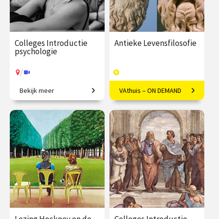
Colleges Introductie
Antieke Levensfilosofie
psychologie
/
Bekijk meer
VAthuis – ON DEMAND
Van gedrag tot geheugen,
Het goede leven volgens
van stoornissen tot therapie.
Socrates, Plato en vele
andere denkers.
€ 345.00
vanaf 22
€ 169.00
46
sep.
afleveringen
Speeltijd 13 uur
/
Op locatie of online
VAthuis