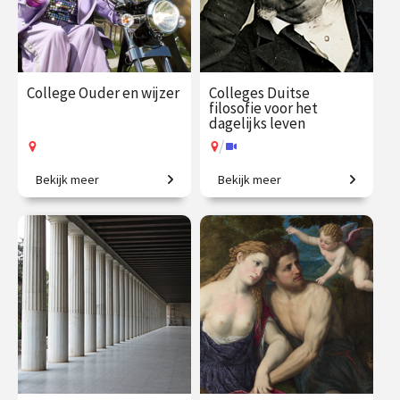
College Ouder en wijzer
Colleges Duitse
filosofie voor het
dagelijks leven
/
Bekijk meer
Bekijk meer
Van Cicero tot De Beauvoir:
Van Verlichting tot de 20e
denken over ouderdom.
eeuw.
€ 35.00
vanaf 9
€ 195.00
vanaf 21
sep.
sep.
Op locatie
/
Op locatie of online