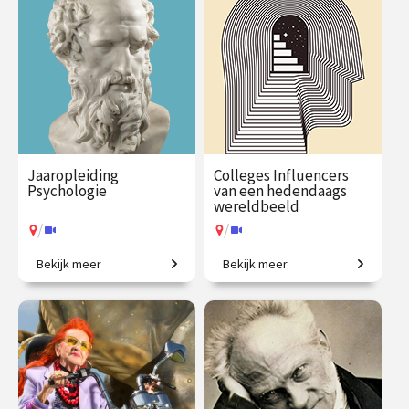
€ 217.00
vanaf 21
€ 65.00 / €
vanaf 9
sep.
90.00
sep.
/
/
Op locatie of online
Op locatie of online
Jaaropleiding
Colleges Influencers
Psychologie
van een hedendaags
wereldbeeld
/
/
Bekijk meer
Bekijk meer
Een introductie naar het
Wie bepaalt hoe wij naar de
menselijk zijn
wereld kijken?
€ 1225.00
vanaf 29
€ 345.00
vanaf 28
sep.
sep.
/
/
Op locatie of online
Op locatie of online