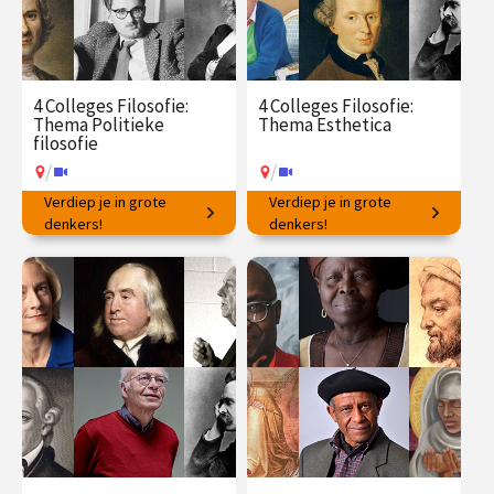
4 Colleges Filosofie:
4 Colleges Filosofie:
Thema Politieke
Thema Esthetica
filosofie
/
/
Verdiep je in grote
Verdiep je in grote
Ideeën voor succesvol
denkers!
Filosofische vragen rondom
denkers!
samenleven.
schoonheid en kunst.
€ 145.00
vanaf 23
€ 145.00
vanaf 25
mrt.
mei
/
/
Op locatie of online
Op locatie of online