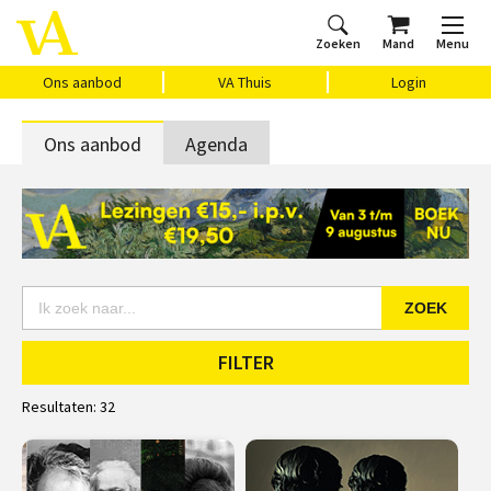
Zoeken
Mand
Menu
Home
Ons aanbod
Agenda
VAthuis
Over ons
Vragen?
Cadeaubon
Huis Vasari
Login
Ons aanbod
VA Thuis
Login
Ons aanbod
Agenda
ZOEK
FILTER
Resultaten:
32