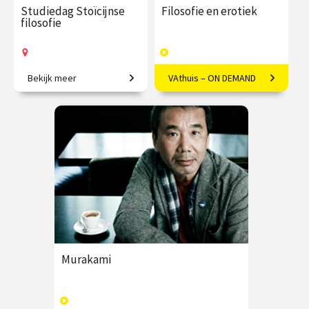
Studiedag Stoïcijnse
Filosofie en erotiek
filosofie
Bekijk meer
VAthuis – ON DEMAND
Verrijk jouw leven met
Seksualiteit vanuit een
functionele filosofie.
filosofisch kader bezien.
€ 65.00 / €
vanaf 24
€ 17.50
4
90.00
aug.
afleveringen
Op locatie
Speeltijd 1 uur
VAthuis
Murakami