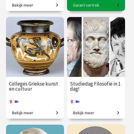
Bekijk meer
Garant vertrek
Tussen brein en beleving
8-daagse reis o.l.v. Karin
met Rico Sneller!
Braamhorst
€ 345.00
vanaf 18
€ 2500.00
vanaf 6
sep.
okt.
Op locatie
/
Op locatie of online
Colleges Griekse kunst
Studiedag Filosofie in 1
en cultuur
dag!
/
/
Bekijk meer
Bekijk meer
Ontdek de wereld van de
In één dag filosoof worden?
oude Grieken.