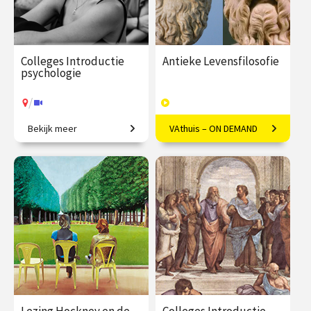
Colleges Introductie
Antieke Levensfilosofie
psychologie
/
Bekijk meer
VAthuis – ON DEMAND
Van gedrag tot geheugen,
Het goede leven volgens
van stoornissen tot therapie.
Socrates, Plato en vele
andere denkers.
€ 345.00
vanaf 22
€ 169.00
46
sep.
afleveringen
Speeltijd 13 uur
/
Op locatie of online
VAthuis