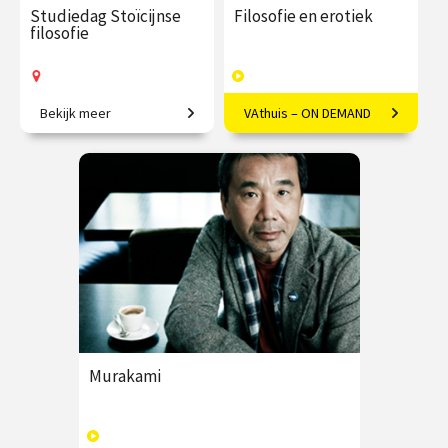
Studiedag Stoïcijnse
Filosofie en erotiek
filosofie
Bekijk meer
VAthuis – ON DEMAND
Verrijk jouw leven met
Seksualiteit vanuit een
functionele filosofie.
filosofisch kader bezien.
€ 65.00 / €
vanaf 24
€ 17.50
4
90.00
aug.
afleveringen
Op locatie
Speeltijd 1 uur
VAthuis
Murakami