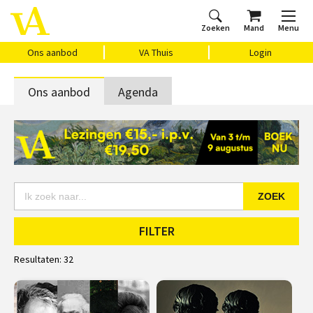
Zoeken
Mand
Menu
Home
Ons aanbod
Agenda
VAthuis
Over ons
Vragen?
Cadeaubon
Huis Vasari
Login
Ons aanbod
VA Thuis
Login
Ons aanbod
Agenda
ZOEK
FILTER
Resultaten:
32