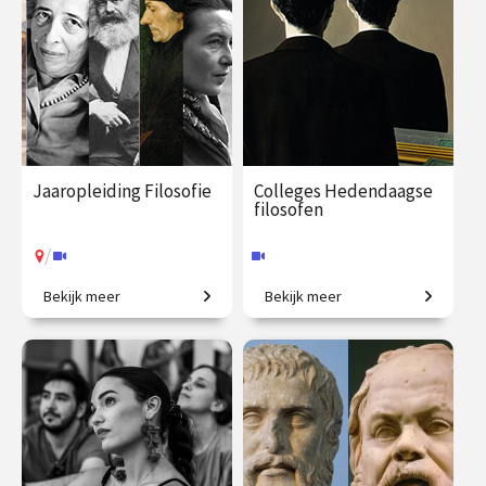
Jaaropleiding Filosofie
Colleges Hedendaagse
filosofen
/
Bekijk meer
Bekijk meer
In één jaar de wereld beter
Van existentialisme en
begrijpen!
identiteit tot sociale media.
€ 1090.00
vanaf 22
€ 195.00
vanaf 29
sep.
sep.
Online
/
Op locatie of online