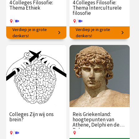
4 Colleges Filosofie:
4 Colleges Filosofie:
Thema Ethiek
Thema Interculturele
filosofie
/
/
Verdiep je in grote
Verdiep je in grote
Hoe op de juiste manier te
denkers!
Wat kunnen wij leren van
denkers!
handelen?
denkers wereldwijd?
€ 145.00
vanaf 16
€ 145.00
vanaf 19
feb.
jan.
/
/
Op locatie of online
Op locatie of online
Colleges Zijn wij ons
Reis Griekenland:
brein?
hoogtepunten van
Athene, Delphi en de
Peloponnesos
/