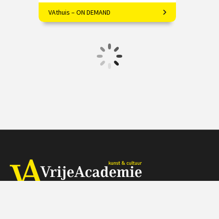
VAthuis – ON DEMAND
Filosoof Ype de Boer over Haruki
Murakami
€ 17.50
4 afleveringen
Speeltijd 1 uur
VAthuis
Herengracht 368, 1016 CH Amsterdam