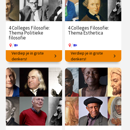
4 Colleges Filosofie:
4 Colleges Filosofie:
Thema Politieke
Thema Esthetica
filosofie
/
/
Verdiep je in grote
Verdiep je in grote
Ideeën voor succesvol
denkers!
Filosofische vragen rondom
denkers!
samenleven.
schoonheid en kunst.
€ 145.00
vanaf 23
€ 145.00
vanaf 25
mrt.
mei
/
/
Op locatie of online
Op locatie of online