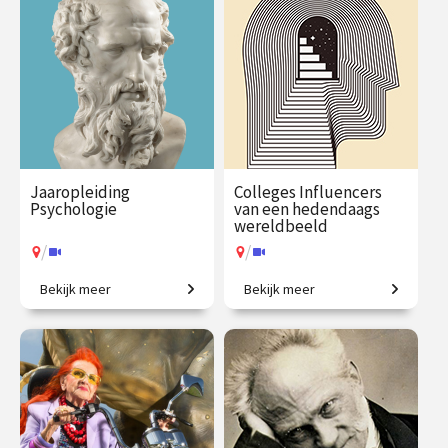
€ 217.00
vanaf 21
€ 65.00 / €
vanaf 9
sep.
90.00
sep.
/
/
Op locatie of online
Op locatie of online
Jaaropleiding
Colleges Influencers
Psychologie
van een hedendaags
wereldbeeld
/
/
Bekijk meer
Bekijk meer
Een introductie naar het
Wie bepaalt hoe wij naar de
menselijk zijn
wereld kijken?
€ 1225.00
vanaf 29
€ 345.00
vanaf 28
sep.
sep.
/
/
Op locatie of online
Op locatie of online