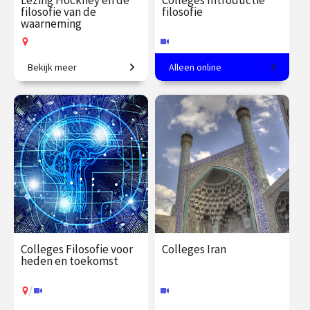
Lezing Hockney en de
Colleges Introductie
filosofie van de
filosofie
waarneming
Bekijk meer
Alleen online
De filosofische opvattingen
Een andere kijk op de
van Merleau-Ponty en
werkelijkheid
Hockney’s onderzoek naar
de verschillende manieren
€ 19.50
vanaf 15
€ 345.00
vanaf 23
van kijken.
sep.
sep.
Op locatie
Online
Colleges Filosofie voor
Colleges Iran
heden en toekomst
/