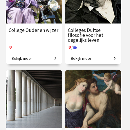
College Ouder en wijzer
Colleges Duitse
filosofie voor het
dagelijks leven
/
Bekijk meer
Bekijk meer
Van Cicero tot De Beauvoir:
Van Verlichting tot de 20e
denken over ouderdom.
eeuw.
€ 35.00
vanaf 9
€ 195.00
vanaf 21
sep.
sep.
Op locatie
/
Op locatie of online