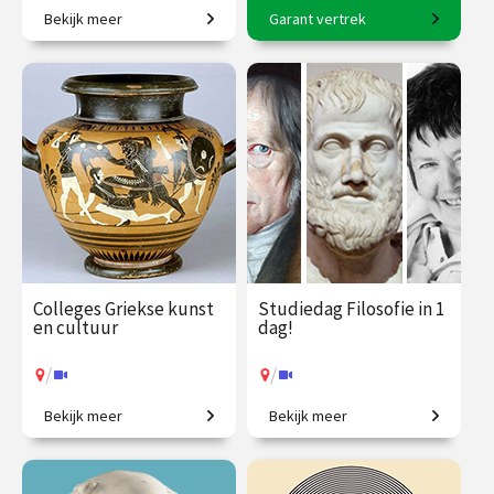
Bekijk meer
Garant vertrek
Tussen brein en beleving
8-daagse reis o.l.v. Karin
met Rico Sneller!
Braamhorst
€ 345.00
vanaf 18
€ 2500.00
vanaf 6
sep.
okt.
Op locatie
/
Op locatie of online
Colleges Griekse kunst
Studiedag Filosofie in 1
en cultuur
dag!
/
/
Bekijk meer
Bekijk meer
Ontdek de wereld van de
In één dag filosoof worden?
oude Grieken.