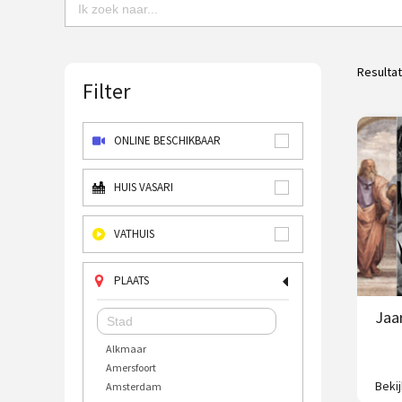
Resulta
Filter
ONLINE BESCHIKBAAR
HUIS VASARI
VATHUIS
PLAATS
Jaar
Alkmaar
Amersfoort
Beki
Amsterdam
In éé