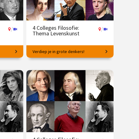
4 Colleges Filosofie:
/
/
Thema Levenskunst
Verdiep je in grote denkers!
Wat heeft vriendschap met wijsheid te
maken?
8 dec.
€ 145.00
vanaf 20 apr.
/
Op locatie of online