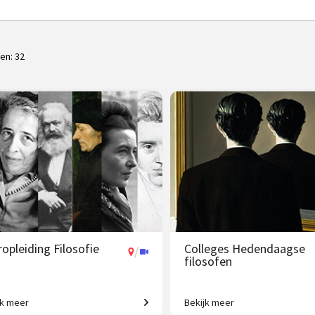
ten:
32
opleiding Filosofie
Colleges Hedendaagse
/
filosofen
jk meer
Bekijk meer
n jaar de wereld beter begrijpen!
Van existentialisme en identitei