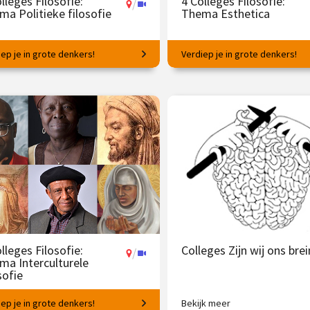
lleges Filosofie:
4 Colleges Filosofie:
/
ma Politieke filosofie
Thema Esthetica
ep je in grote denkers!
Verdiep je in grote denkers!
ën voor succesvol samenleven.
Filosofische vragen rondom
schoonheid en kunst.
 145.00
vanaf 23 mrt.
€ 145.00
vanaf 
/
Op locatie of online
Op locatie of online
lleges Filosofie:
Colleges Zijn wij ons brei
/
ma Interculturele
sofie
ep je in grote denkers!
Bekijk meer
kunnen wij leren van denkers
Tussen brein en beleving met R