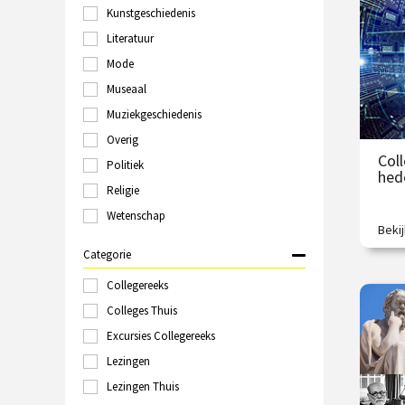
S
Kunstgeschiedenis
Groningen
Haarlem
Literatuur
V
Hilversum
Mode
Italië
Museaal
Kampen
Kopenhagen
Muziekgeschiedenis
Laren
Overig
Leeuwarden
Coll
Politiek
Leiden
hed
Londen
Religie
Maastricht
Wetenschap
Marokko
Beki
Wat 
Nijmegen
veran
Categorie
Online
tech
Polen
Collegereeks
€
Rome
Colleges Thuis
Rotterdam
Excursies Collegereeks
/
Schiedam
Sittard
Lezingen
Spanje
Lezingen Thuis
Tallinn