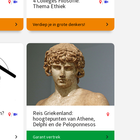
4 Colleges Filosofie:
/
/
Thema Ethiek
Verdiep je in grote denkers!
Hoe op de juiste manier te handelen?
25 mei
€ 145.00
vanaf 16 feb.
/
Op locatie of online
n?
Reis Griekenland:
/
hoogtepunten van Athene,
Delphi en de Peloponnesos
Garant vertrek
ico
8-daagse reis o.l.v. Karin Braamhorst