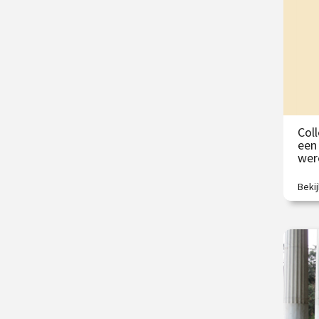
/
Col
een
wer
Beki
Wie 
kijke
€
/