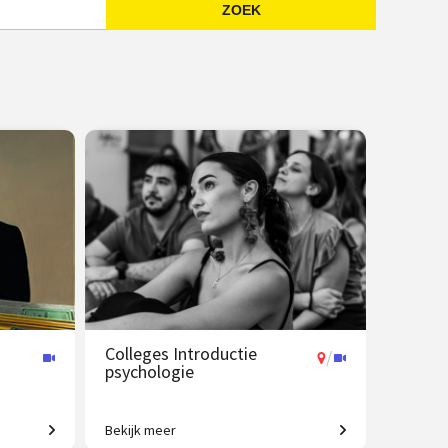
ZOEK
Emailadres
Colleges Introductie
/
psychologie
Bekijk meer
t tot
Van gedrag tot geheugen, van