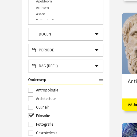
Apeldoorn
Arnhem
Assen
€
Baltische Staten
Bergen op Zoom
/
Bourtange
DOCENT
Bulgarije
Bussum
PERIODE
Caïro
Den Bosch
Den Haag
DAG (DEEL)
Deventer
Diverse plaatsen
Onderwerp
Ant
Doesburg
Antropologie
Dordrecht
Duitsland, Frankrijk en België
Architectuur
Eindhoven
VAth
Het 
Culinair
Engeland
Plat
Filosofie
Enschede
Frankrijk
Fotografie
€
Gorssel
Geschiedenis
Griekenland