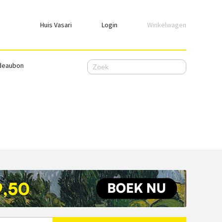
Huis Vasari
Login
Winkelwagen
Login
deaubon
Emailadres
Wachtwoord
Ik wil ingelogd blijven
WACHTWOORD VERGETEN
Nog geen account, meld je
hier
aan.