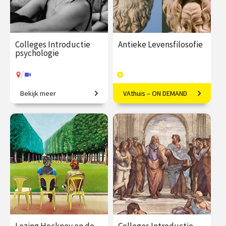
Colleges Introductie
Antieke Levensfilosofie
psychologie
/
Bekijk meer
VAthuis – ON DEMAND
Van gedrag tot geheugen,
Het goede leven volgens
van stoornissen tot therapie.
Socrates, Plato en vele
andere denkers.
€ 345.00
vanaf 22
€ 169.00
46
sep.
afleveringen
Speeltijd 13 uur
/
Op locatie of online
VAthuis