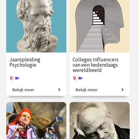
€ 217.00
vanaf 21
€ 65.00 / €
vanaf 9
sep.
90.00
sep.
/
/
Op locatie of online
Op locatie of online
Jaaropleiding
Colleges Influencers
Psychologie
van een hedendaags
wereldbeeld
/
/
Bekijk meer
Bekijk meer
Een introductie naar het
Wie bepaalt hoe wij naar de
menselijk zijn
wereld kijken?
€ 1225.00
vanaf 29
€ 345.00
vanaf 28
sep.
sep.
/
/
Op locatie of online
Op locatie of online