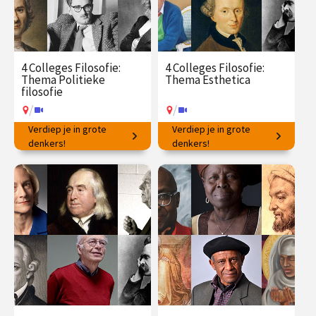
4 Colleges Filosofie:
4 Colleges Filosofie:
Thema Politieke
Thema Esthetica
filosofie
/
/
Verdiep je in grote
Verdiep je in grote
Ideeën voor succesvol
denkers!
Filosofische vragen rondom
denkers!
samenleven.
schoonheid en kunst.
€ 145.00
vanaf 23
€ 145.00
vanaf 25
mrt.
mei
/
/
Op locatie of online
Op locatie of online