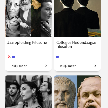
Jaaropleiding Filosofie
Colleges Hedendaagse
filosofen
/
Bekijk meer
Bekijk meer
In één jaar de wereld beter
Van existentialisme en
begrijpen!
identiteit tot sociale media.
€ 1090.00
vanaf 22
€ 195.00
vanaf 29
sep.
sep.
Online
/
Op locatie of online