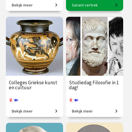
Bekijk meer
Garant vertrek
Tussen brein en beleving
8-daagse reis o.l.v. Karin
met Rico Sneller!
Braamhorst
€ 345.00
vanaf 18
€ 2500.00
vanaf 6
sep.
okt.
Op locatie
/
Op locatie of online
Colleges Griekse kunst
Studiedag Filosofie in 1
en cultuur
dag!
/
/
Bekijk meer
Bekijk meer
Ontdek de wereld van de
In één dag filosoof worden?
oude Grieken.