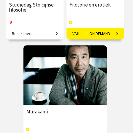
Studiedag Stoïcijnse
Filosofie en erotiek
filosofie
Bekijk meer
VAthuis – ON DEMAND
Verrijk jouw leven met
Seksualiteit vanuit een
functionele filosofie.
filosofisch kader bezien.
€ 65.00 / €
vanaf 24
€ 17.50
4
90.00
aug.
afleveringen
Op locatie
Speeltijd 1 uur
VAthuis
Murakami