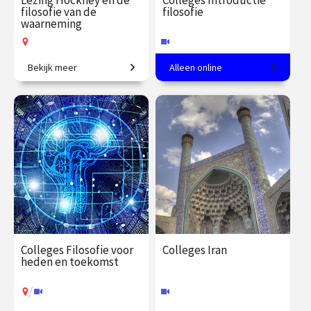
Lezing Hockney en de
Colleges Introductie
filosofie van de
filosofie
waarneming
Bekijk meer
Alleen online
De filosofische opvattingen
Een andere kijk op de
van Merleau-Ponty en
werkelijkheid
Hockney’s onderzoek naar
de verschillende manieren
€ 19.50
vanaf 15
€ 345.00
vanaf 23
van kijken.
sep.
sep.
Op locatie
Online
Colleges Filosofie voor
Colleges Iran
heden en toekomst
/