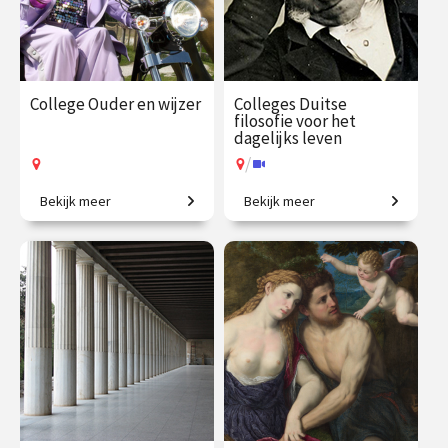
College Ouder en wijzer
Colleges Duitse
filosofie voor het
dagelijks leven
/
Bekijk meer
Bekijk meer
Van Cicero tot De Beauvoir:
Van Verlichting tot de 20e
denken over ouderdom.
eeuw.
€ 35.00
vanaf 9
€ 195.00
vanaf 21
sep.
sep.
Op locatie
/
Op locatie of online