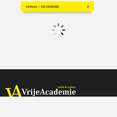
VAthuis – ON DEMAND
Filosoof Ype de Boer over Haruki
Murakami
€ 17.50
4 afleveringen
Speeltijd 1 uur
VAthuis
Herengracht 368, 1016 CH Amsterdam