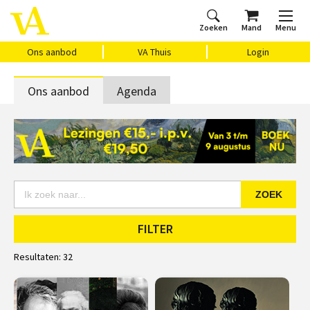
Zoeken
Mand
Menu
Home
Ons aanbod
Agenda
VAthuis
Over ons
Vragen?
Cadeaubon
Huis Vasari
Login
Ons aanbod
VA Thuis
Login
Ons aanbod
Agenda
ZOEK
FILTER
Resultaten:
32