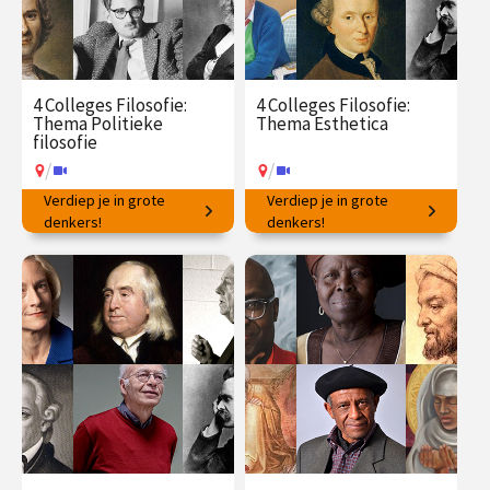
4 Colleges Filosofie:
4 Colleges Filosofie:
Thema Politieke
Thema Esthetica
filosofie
/
/
Verdiep je in grote
Verdiep je in grote
Ideeën voor succesvol
denkers!
Filosofische vragen rondom
denkers!
samenleven.
schoonheid en kunst.
€ 145.00
vanaf 23
€ 145.00
vanaf 25
mrt.
mei
/
/
Op locatie of online
Op locatie of online