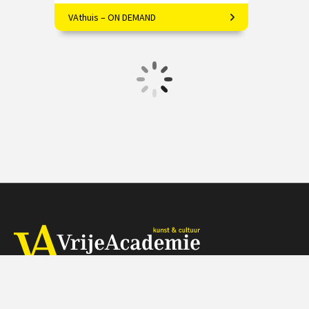
VAthuis – ON DEMAND
Filosoof Ype de Boer over Haruki
Murakami
€ 17.50
4 afleveringen
Speeltijd 1 uur
VAthuis
Herengracht 368, 1016 CH Amsterdam