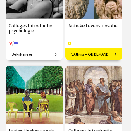
Colleges Introductie
Antieke Levensfilosofie
psychologie
/
Bekijk meer
VAthuis – ON DEMAND
Van gedrag tot geheugen,
Het goede leven volgens
van stoornissen tot therapie.
Socrates, Plato en vele
andere denkers.
€ 345.00
vanaf 22
€ 169.00
46
sep.
afleveringen
Speeltijd 13 uur
/
Op locatie of online
VAthuis