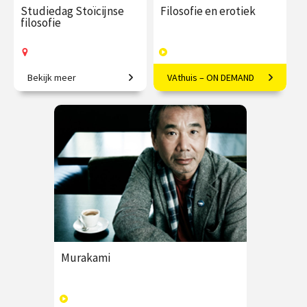
Studiedag Stoïcijnse
Filosofie en erotiek
filosofie
Bekijk meer
VAthuis – ON DEMAND
Verrijk jouw leven met
Seksualiteit vanuit een
functionele filosofie.
filosofisch kader bezien.
€ 65.00 / €
vanaf 24
€ 17.50
4
90.00
aug.
afleveringen
Op locatie
Speeltijd 1 uur
VAthuis
Murakami