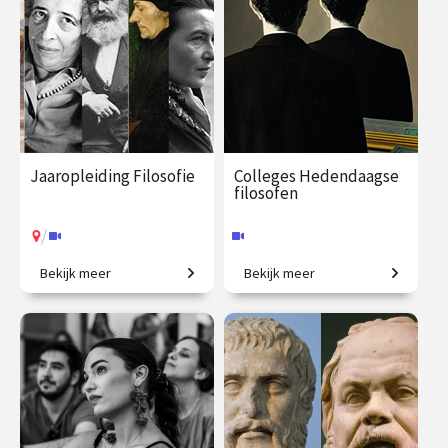
Jaaropleiding Filosofie
Colleges Hedendaagse
filosofen
/
Bekijk meer
Bekijk meer
In één jaar de wereld beter
Van existentialisme en
begrijpen!
identiteit tot sociale media.
€ 1090.00
vanaf 22
€ 195.00
vanaf 29
sep.
sep.
Online
/
Op locatie of online