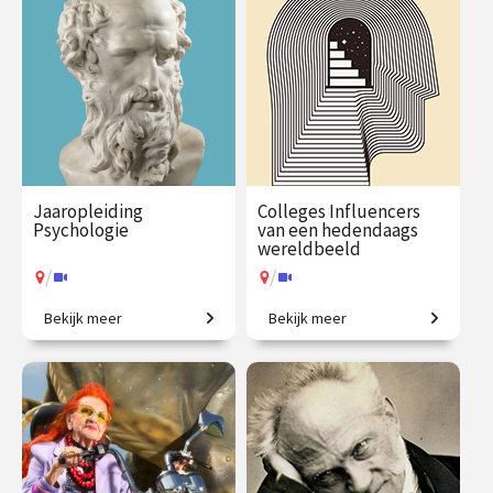
€ 217.00
vanaf 21
€ 65.00 / €
vanaf 9
sep.
90.00
sep.
/
/
Op locatie of online
Op locatie of online
Jaaropleiding
Colleges Influencers
Psychologie
van een hedendaags
wereldbeeld
/
/
Bekijk meer
Bekijk meer
Een introductie naar het
Wie bepaalt hoe wij naar de
menselijk zijn
wereld kijken?
€ 1225.00
vanaf 29
€ 345.00
vanaf 28
sep.
sep.
/
/
Op locatie of online
Op locatie of online