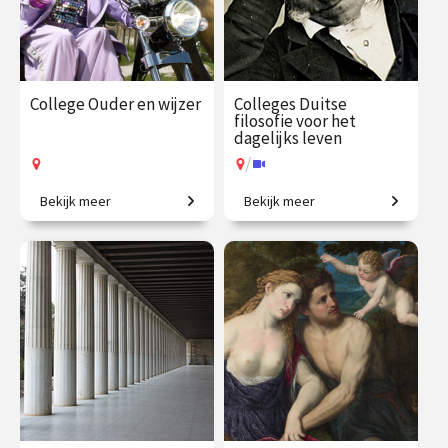
College Ouder en wijzer
Colleges Duitse
filosofie voor het
dagelijks leven
/
Bekijk meer
Bekijk meer
Van Cicero tot De Beauvoir:
Van Verlichting tot de 20e
denken over ouderdom.
eeuw.
€ 35.00
vanaf 9
€ 195.00
vanaf 21
sep.
sep.
Op locatie
/
Op locatie of online