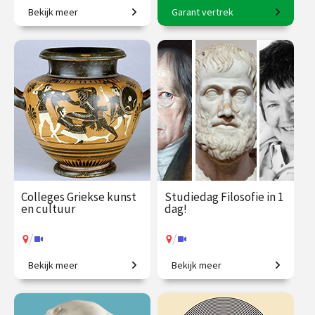
Bekijk meer
Garant vertrek
Tussen brein en beleving
8-daagse reis o.l.v. Karin
met Rico Sneller!
Braamhorst
€ 345.00
vanaf 18
€ 2500.00
vanaf 6
sep.
okt.
Op locatie
/
Op locatie of online
Colleges Griekse kunst
Studiedag Filosofie in 1
en cultuur
dag!
/
/
Bekijk meer
Bekijk meer
Ontdek de wereld van de
In één dag filosoof worden?
oude Grieken.