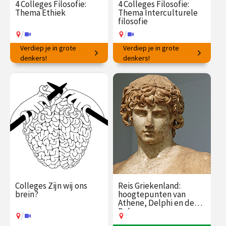
4 Colleges Filosofie:
4 Colleges Filosofie:
Thema Ethiek
Thema Interculturele
filosofie
/
/
Verdiep je in grote
Verdiep je in grote
Hoe op de juiste manier te
denkers!
Wat kunnen wij leren van
denkers!
handelen?
denkers wereldwijd?
€ 145.00
vanaf 16
€ 145.00
vanaf 19
feb.
jan.
/
/
Op locatie of online
Op locatie of online
Colleges Zijn wij ons
Reis Griekenland:
brein?
hoogtepunten van
Athene, Delphi en de
Peloponnesos
/