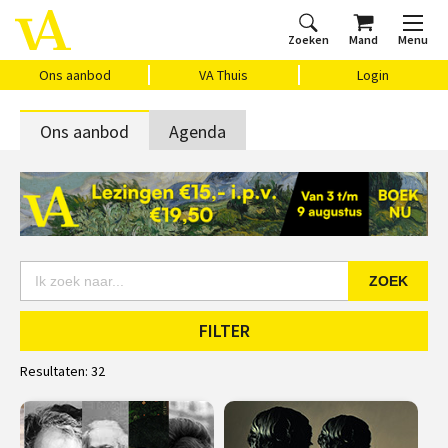
Zoeken
Mand
Menu
Home
Ons aanbod
Agenda
VAthuis
Over ons
Vragen?
Cadeaubon
Huis Vasari
Login
Ons aanbod
VA Thuis
Login
Ons aanbod
Agenda
ZOEK
FILTER
Resultaten:
32