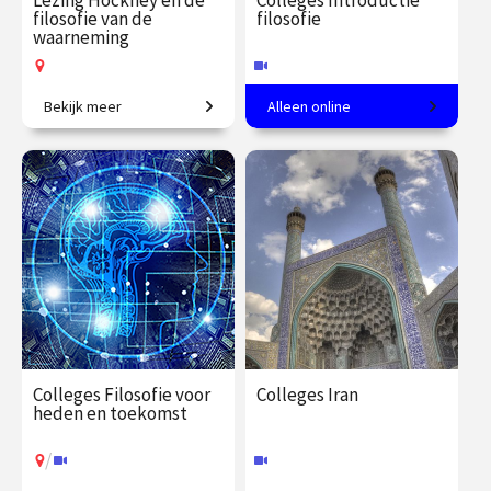
Lezing Hockney en de
Colleges Introductie
filosofie van de
filosofie
waarneming
Bekijk meer
Alleen online
De filosofische opvattingen
Een andere kijk op de
van Merleau-Ponty en
werkelijkheid
Hockney’s onderzoek naar
de verschillende manieren
€ 19.50
vanaf 15
€ 345.00
vanaf 23
van kijken.
sep.
sep.
Op locatie
Online
Colleges Filosofie voor
Colleges Iran
heden en toekomst
/