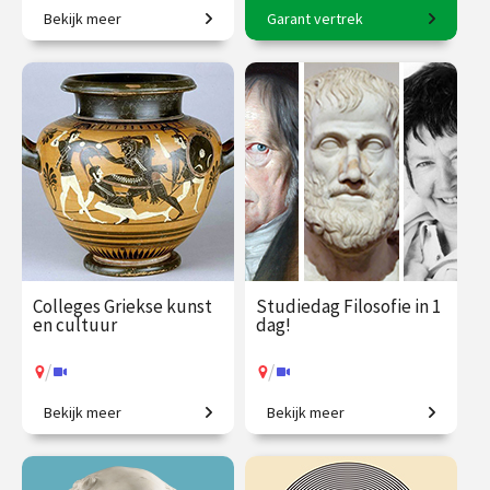
Bekijk meer
Garant vertrek
Tussen brein en beleving
8-daagse reis o.l.v. Karin
met Rico Sneller!
Braamhorst
€ 345.00
vanaf 18
€ 2500.00
vanaf 6
sep.
okt.
Op locatie
/
Op locatie of online
Colleges Griekse kunst
Studiedag Filosofie in 1
en cultuur
dag!
/
/
Bekijk meer
Bekijk meer
Ontdek de wereld van de
In één dag filosoof worden?
oude Grieken.