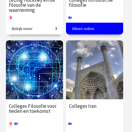
Lezing Hockney en de
Colleges Introductie
filosofie van de
filosofie
waarneming
Bekijk meer
Alleen online
De filosofische opvattingen
Een andere kijk op de
van Merleau-Ponty en
werkelijkheid
Hockney’s onderzoek naar
de verschillende manieren
€ 19.50
vanaf 15
€ 345.00
vanaf 23
van kijken.
sep.
sep.
Op locatie
Online
Colleges Filosofie voor
Colleges Iran
heden en toekomst
/