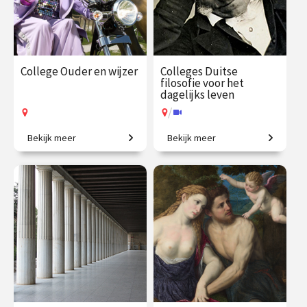
College Ouder en wijzer
Colleges Duitse
filosofie voor het
dagelijks leven
/
Bekijk meer
Bekijk meer
Van Cicero tot De Beauvoir:
Van Verlichting tot de 20e
denken over ouderdom.
eeuw.
€ 35.00
vanaf 9
€ 195.00
vanaf 21
sep.
sep.
Op locatie
/
Op locatie of online