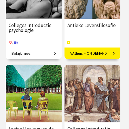
Colleges Introductie
Antieke Levensfilosofie
psychologie
/
Bekijk meer
VAthuis – ON DEMAND
Van gedrag tot geheugen,
Het goede leven volgens
van stoornissen tot therapie.
Socrates, Plato en vele
andere denkers.
€ 345.00
vanaf 22
€ 169.00
46
sep.
afleveringen
Speeltijd 13 uur
/
Op locatie of online
VAthuis