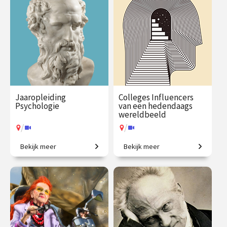
€ 217.00
vanaf 21
€ 65.00 / €
vanaf 9
sep.
90.00
sep.
/
/
Op locatie of online
Op locatie of online
Jaaropleiding
Colleges Influencers
Psychologie
van een hedendaags
wereldbeeld
/
/
Bekijk meer
Bekijk meer
Een introductie naar het
Wie bepaalt hoe wij naar de
menselijk zijn
wereld kijken?
€ 1225.00
vanaf 29
€ 345.00
vanaf 28
sep.
sep.
/
/
Op locatie of online
Op locatie of online