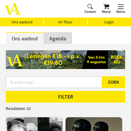
Zoeken
Mand
Menu
Home
Ons aanbod
Agenda
VAthuis
Over ons
Vragen?
Cadeaubon
Huis Vasari
Login
Ons aanbod
VA Thuis
Login
Ons aanbod
Agenda
ZOEK
FILTER
Resultaten:
32