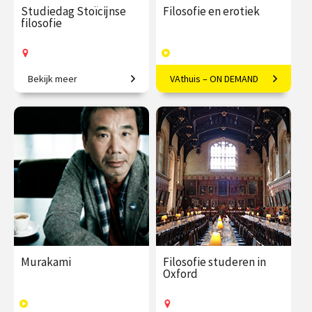
Studiedag Stoïcijnse
Filosofie en erotiek
filosofie
Bekijk meer
VAthuis – ON DEMAND
Verrijk jouw leven met
Seksualiteit vanuit een
functionele filosofie.
filosofisch kader bezien.
€ 65.00 / €
vanaf 24
€ 17.50
4
90.00
aug.
afleveringen
Op locatie
Speeltijd 1 uur
VAthuis
Murakami
Filosofie studeren in
Oxford