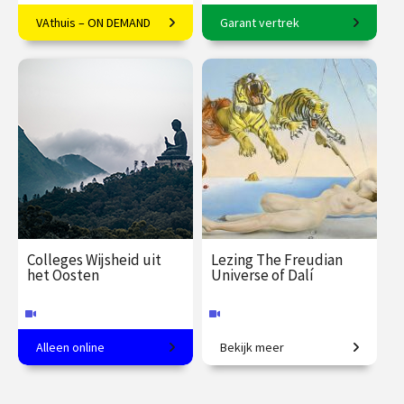
VAthuis – ON DEMAND
Garant vertrek
Filosoof Ype de Boer over
5-daagse reis o.l.v. Rico
Haruki Murakami
Sneller
€ 17.50
4
€ 1565.00
vanaf 20
afleveringen
sep.
Speeltijd 1 uur
Op locatie
VAthuis
Colleges Wijsheid uit
Lezing The Freudian
het Oosten
Universe of Dalí
Alleen online
Bekijk meer
Concrete en praktische
Dalí en de geschriften van
filosofie uitgelegd!
Sigmund Freud.