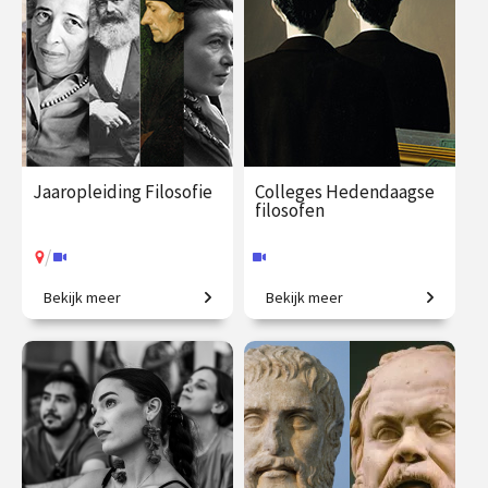
Jaaropleiding Filosofie
Colleges Hedendaagse
filosofen
/
Bekijk meer
Bekijk meer
In één jaar de wereld beter
Van existentialisme en
begrijpen!
identiteit tot sociale media.
€ 1090.00
vanaf 22
€ 195.00
vanaf 29
sep.
sep.
Online
/
Op locatie of online