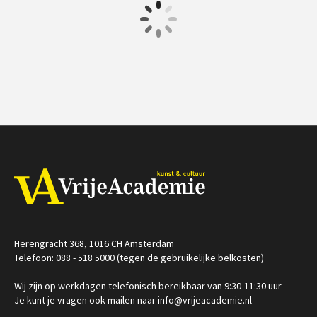
€ 345.00
vanaf 22
€ 19.50
vanaf 7
sep.
nov.
Online
Online
Herengracht 368, 1016 CH Amsterdam
Telefoon: 088 - 518 5000 (tegen de gebruikelijke belkosten)
Wij zijn op werkdagen telefonisch bereikbaar van 9:30-11:30 uur
Je kunt je vragen ook mailen naar info@vrijeacademie.nl