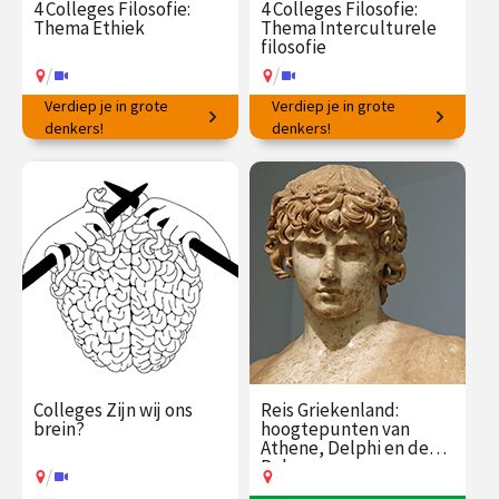
4 Colleges Filosofie:
4 Colleges Filosofie:
Thema Ethiek
Thema Interculturele
filosofie
/
/
Verdiep je in grote
Verdiep je in grote
Hoe op de juiste manier te
denkers!
Wat kunnen wij leren van
denkers!
handelen?
denkers wereldwijd?
€ 145.00
vanaf 16
€ 145.00
vanaf 19
feb.
jan.
/
/
Op locatie of online
Op locatie of online
Colleges Zijn wij ons
Reis Griekenland:
brein?
hoogtepunten van
Athene, Delphi en de
Peloponnesos
/