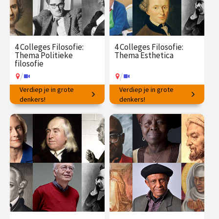
4 Colleges Filosofie:
4 Colleges Filosofie:
Thema Politieke
Thema Esthetica
filosofie
/
/
Verdiep je in grote
Verdiep je in grote
Ideeën voor succesvol
denkers!
Filosofische vragen rondom
denkers!
samenleven.
schoonheid en kunst.
€ 145.00
vanaf 23
€ 145.00
vanaf 25
mrt.
mei
/
/
Op locatie of online
Op locatie of online