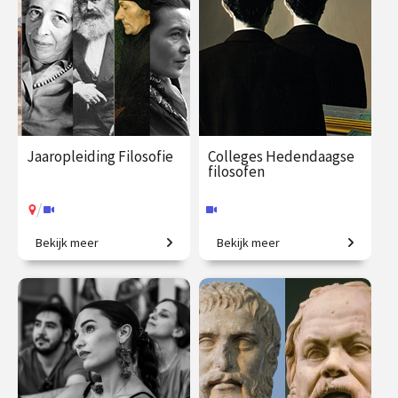
Jaaropleiding Filosofie
Colleges Hedendaagse
filosofen
/
Bekijk meer
Bekijk meer
In één jaar de wereld beter
Van existentialisme en
begrijpen!
identiteit tot sociale media.
€ 1090.00
vanaf 22
€ 195.00
vanaf 29
sep.
sep.
Online
/
Op locatie of online