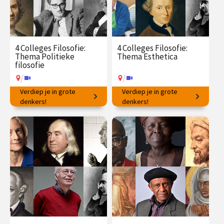
4 Colleges Filosofie:
4 Colleges Filosofie:
Thema Politieke
Thema Esthetica
filosofie
/
/
Verdiep je in grote
Verdiep je in grote
Ideeën voor succesvol
denkers!
Filosofische vragen rondom
denkers!
samenleven.
schoonheid en kunst.
€ 145.00
vanaf 23
€ 145.00
vanaf 25
mrt.
mei
/
/
Op locatie of online
Op locatie of online