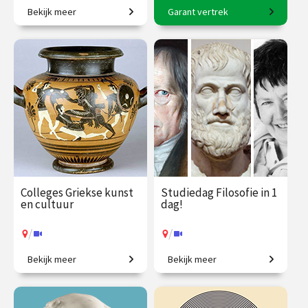
Bekijk meer
Garant vertrek
Tussen brein en beleving
8-daagse reis o.l.v. Karin
met Rico Sneller!
Braamhorst
€ 345.00
vanaf 18
€ 2500.00
vanaf 6
sep.
okt.
Op locatie
/
Op locatie of online
Colleges Griekse kunst
Studiedag Filosofie in 1
en cultuur
dag!
/
/
Bekijk meer
Bekijk meer
Ontdek de wereld van de
In één dag filosoof worden?
oude Grieken.