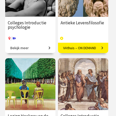
Colleges Introductie
Antieke Levensfilosofie
psychologie
/
Bekijk meer
VAthuis – ON DEMAND
Van gedrag tot geheugen,
Het goede leven volgens
van stoornissen tot therapie.
Socrates, Plato en vele
andere denkers.
€ 345.00
vanaf 22
€ 169.00
46
sep.
afleveringen
Speeltijd 13 uur
/
Op locatie of online
VAthuis