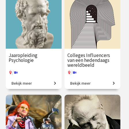
€ 217.00
vanaf 21
€ 65.00 / €
vanaf 9
sep.
90.00
sep.
/
/
Op locatie of online
Op locatie of online
Jaaropleiding
Colleges Influencers
Psychologie
van een hedendaags
wereldbeeld
/
/
Bekijk meer
Bekijk meer
Een introductie naar het
Wie bepaalt hoe wij naar de
menselijk zijn
wereld kijken?
€ 1225.00
vanaf 29
€ 345.00
vanaf 28
sep.
sep.
/
/
Op locatie of online
Op locatie of online