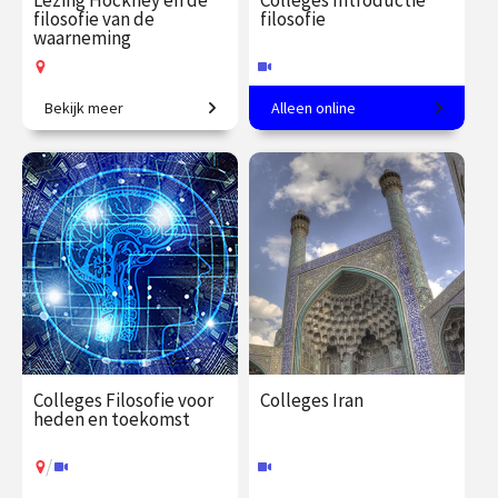
Lezing Hockney en de
Colleges Introductie
filosofie van de
filosofie
waarneming
Bekijk meer
Alleen online
De filosofische opvattingen
Een andere kijk op de
van Merleau-Ponty en
werkelijkheid
Hockney’s onderzoek naar
de verschillende manieren
€ 19.50
vanaf 15
€ 345.00
vanaf 23
van kijken.
sep.
sep.
Op locatie
Online
Colleges Filosofie voor
Colleges Iran
heden en toekomst
/