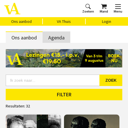
Zoeken
Mand
Menu
Home
Ons aanbod
Agenda
VAthuis
Over ons
Vragen?
Cadeaubon
Huis Vasari
Login
Ons aanbod
VA Thuis
Login
Ons aanbod
Agenda
ZOEK
FILTER
Resultaten:
32