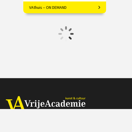
VAthuis – ON DEMAND
Filosoof Ype de Boer over Haruki
Murakami
€ 17.50
4 afleveringen
Speeltijd 1 uur
VAthuis
Herengracht 368, 1016 CH Amsterdam