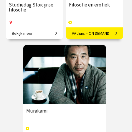
Studiedag Stoïcijnse
Filosofie en erotiek
filosofie
Bekijk meer
VAthuis – ON DEMAND
Verrijk jouw leven met
Seksualiteit vanuit een
functionele filosofie.
filosofisch kader bezien.
€ 65.00 / €
vanaf 24
€ 17.50
4
90.00
aug.
afleveringen
Op locatie
Speeltijd 1 uur
VAthuis
Murakami