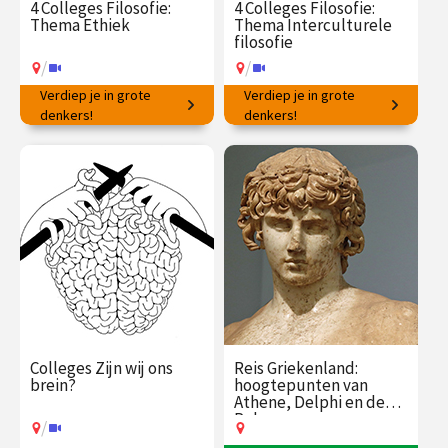
4 Colleges Filosofie:
4 Colleges Filosofie:
Thema Ethiek
Thema Interculturele
filosofie
/
/
Verdiep je in grote
Verdiep je in grote
Hoe op de juiste manier te
denkers!
Wat kunnen wij leren van
denkers!
handelen?
denkers wereldwijd?
€ 145.00
vanaf 16
€ 145.00
vanaf 19
feb.
jan.
/
/
Op locatie of online
Op locatie of online
Colleges Zijn wij ons
Reis Griekenland:
brein?
hoogtepunten van
Athene, Delphi en de
Peloponnesos
/