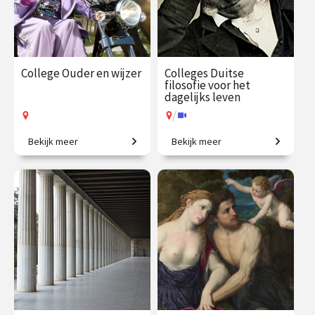
College Ouder en wijzer
Colleges Duitse
filosofie voor het
dagelijks leven
/
Bekijk meer
Bekijk meer
Van Cicero tot De Beauvoir:
Van Verlichting tot de 20e
denken over ouderdom.
eeuw.
€ 35.00
vanaf 9
€ 195.00
vanaf 21
sep.
sep.
Op locatie
/
Op locatie of online