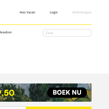
Huis Vasari
Login
Winkelwagen
Login
deaubon
Emailadres
Wachtwoord
Ik wil ingelogd blijven
WACHTWOORD VERGETEN
Nog geen account, meld je
hier
aan.