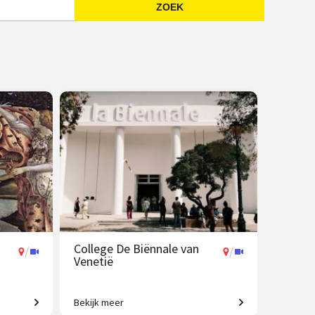
ZOEK
Emailadres
College De Biënnale van
/
/
Venetië
Bekijk meer
ken tot
Een geweldig aanbod aan