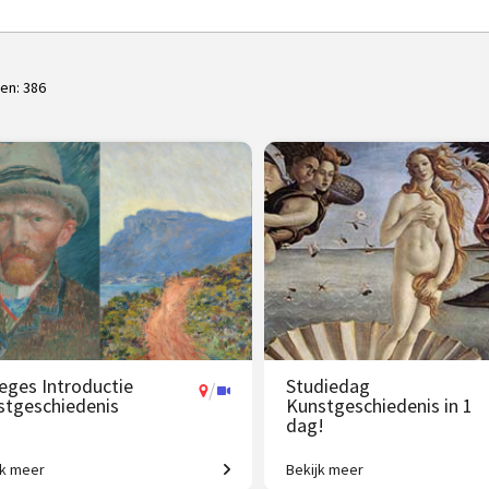
ten:
386
leges Introductie
Studiedag
/
stgeschiedenis
Kunstgeschiedenis in 1
dag!
jk meer
Bekijk meer
 jaar westerse
Uitdagende expeditie van Grie