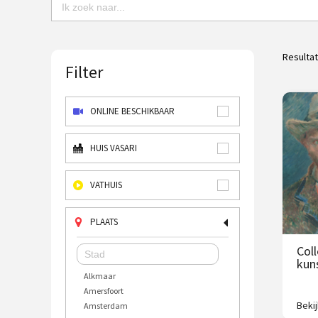
Resulta
Filter
ONLINE BESCHIKBAAR
HUIS VASARI
VATHUIS
PLAATS
Col
kun
Alkmaar
Amersfoort
Beki
Amsterdam
2500