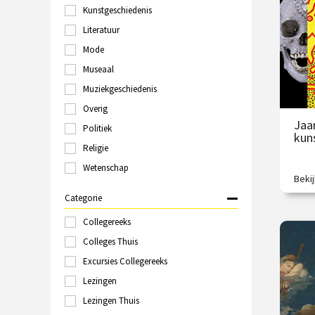
O
Kunstgeschiedenis
Groningen
Haarlem
Literatuur
Hilversum
Mode
Italië
Museaal
Kampen
Kopenhagen
Muziekgeschiedenis
Laren
Overig
Leeuwarden
Jaa
Politiek
Leiden
kun
Londen
Religie
Maastricht
Wetenschap
Marokko
Beki
Is di
Nijmegen
Categorie
Online
Polen
Collegereeks
€
Rome
Colleges Thuis
Rotterdam
Excursies Collegereeks
/
Schiedam
Sittard
Lezingen
Spanje
Lezingen Thuis
Tallinn