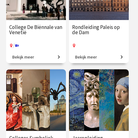
College De Biënnale van
Rondleiding Paleis op
Venetië
de Dam
/
Bekijk meer
Bekijk meer
Een geweldig aanbod aan
Kom mee en ontdek het
hedendaagse kunst.
mooiste stadhuis van de
Gouden Eeuw!
€ 35.00
vanaf 17
€ 27.50
vanaf 12
aug.
aug.
Op locatie
/
Op locatie of online