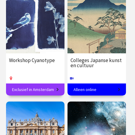
€ 27.50
vanaf 19
€ 19.00 / €
vanaf 12
aug.
23.50
dec.
Op locatie
Op locatie
Workshop Cyanotype
Colleges Japanse kunst
en cultuur
Exclusief in Amsterdam
Alleen online
Maak jouw eigen
In 8 colleges van tempel tot
blauwdrukprints
theeceremonie.
€ 89.00
vanaf 15
€ 288.00
vanaf 27
sep.
jan.
Op locatie
Online