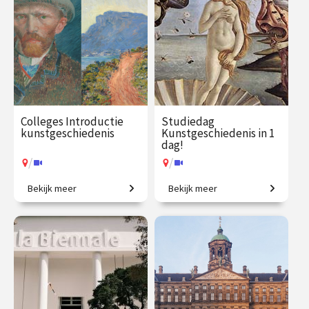
Colleges Introductie
Studiedag
kunstgeschiedenis
Kunstgeschiedenis in 1
dag!
/
/
Bekijk meer
Bekijk meer
2500 jaar westerse
Uitdagende expeditie van
kunstgeschiedenis in
Grieken tot moderne kunst.
vogelvlucht.
€ 345.00
vanaf 21
€ 65.00 / €
vanaf 13
sep.
90.00
aug.
/
/
Op locatie of online
Op locatie of online