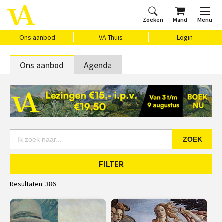
Zoeken
Mand
Menu
Home
Ons aanbod
Agenda
VAthuis
Over ons
Vragen?
Cadeaubon
Huis Vasari
Login
Ons aanbod
VA Thuis
Login
Ons aanbod
Agenda
ZOEK
FILTER
Resultaten:
386