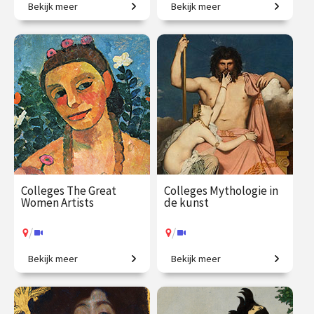
Bekijk meer
Bekijk meer
Is dit kunst? Zo ja, waarom?
In één jaar de wereld beter
begrijpen!
€ 1059.00
vanaf 5
€ 1090.00
vanaf 22
okt.
sep.
/
/
Op locatie of online
Op locatie of online
Colleges The Great
Colleges Mythologie in
Women Artists
de kunst
/
/
Bekijk meer
Bekijk meer
Vrouwen in de
Griekse en Romeinse goden
kunstgeschiedenis, van
bewijzen hun
Judith Leyster tot Nan
onsterfelijkheid.
Goldin.