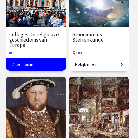
Colleges De religieuze
Stoomcursus
geschiedenis van
Sterrenkunde
Europa
/
Alleen online
Bekijk meer
Een meer dan christelijk
Maak een rondreis door het
continent.
heelal tot aan de sterren en
daar voorbij.
€ 217.00
vanaf 21
€ 217.00
vanaf 2
sep.
nov.
Online
/
Op locatie of online