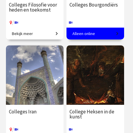
Colleges Filosofie voor
Colleges Bourgondiërs
heden en toekomst
/
Bekijk meer
Alleen online
Wat betekent ethische
Hoogtij van de kunst in de
verantwoordelijkheid in een
Lage Landen.
tijd van technologische
innovatie?
€ 345.00
vanaf 22
€ 217.00
vanaf 22
sep.
sep.
Online
/
Op locatie of online
Colleges Iran
College Heksen in de
kunst
/