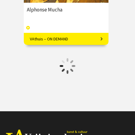
Alphonse Mucha
VAthuis – ON DEMAND
Mucha's kunst is meer dan alleen
decoratief; Marielle Lassche onthult
de diepere symboliek.
€ 17.50
4 afleveringen
Speeltijd 1 uur
VAthuis