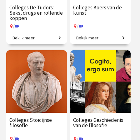
Colleges De Tudors:
Colleges Koers van de
Seks, drugs en rollende
kunst
koppen
/
/
Bekijk meer
Bekijk meer
Een geschiedenis van
Creatieve steden, van
Engeland in zes huwelijken.
Athene tot New York.
€ 217.00
vanaf 15
€ 345.00
vanaf 21
sep.
sep.
/
/
Op locatie of online
Op locatie of online
Colleges Stoïcijnse
Colleges Geschiedenis
filosofie
van de filosofie
/
/