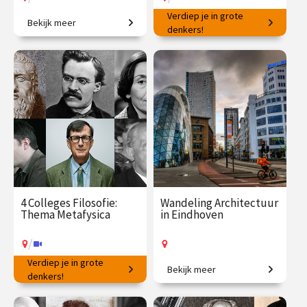
Verdiep je in grote
Bekijk meer
Van zingeving tot zielsrust
Welke filosoof, stroming of
denkers!
school past bij jou?
€ 195.00
vanaf 23
€ 345.00
vanaf 22
sep.
sep.
/
/
Op locatie of online
Op locatie of online
4 Colleges Filosofie:
Wandeling Architectuur
Thema Metafysica
in Eindhoven
/
Verdiep je in grote
Bekijk meer
Van universele zekerheid tot
denkers!
Een stad die nooit stilstaat!
hedendaagse twijfel.