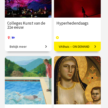
Colleges Kunst van de
Hyperhedendaags
21e eeuw
/
Bekijk meer
VAthuis – ON DEMAND
Van penseelstreek tot pixel
Kunst in de eenentwintigste
eeuw
€ 345.00
vanaf 25
€ 169.00
40
jan.
afleveringen
Speeltijd 12 uur
/
Op locatie of online
VAthuis