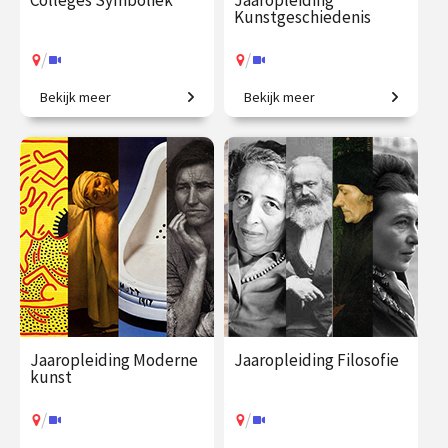
Colleges Symboliek
Jaaropleiding
Kunstgeschiedenis
/
/
Bekijk meer
Bekijk meer
Beeldbetekenis in de kunst.
Het colloquium
kunstgeschiedenis, in één
jaar. Een uitgebreid
chronologisch overzicht.
€ 345.00
vanaf 22
€ 1225.00
vanaf 23
sep.
sep.
/
/
Op locatie of online
Op locatie of online
Jaaropleiding Moderne
Jaaropleiding Filosofie
kunst
/
/