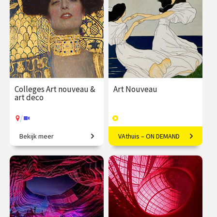
€ 345.00
vanaf 21
€ 345.00
vanaf 22
sep.
sep.
/
/
Op locatie of online
Op locatie of online
Colleges Art nouveau &
Art Nouveau
art deco
/
Bekijk meer
VAthuis – ON DEMAND
Restyling van de wereld.
Vloeiende vernieuwing in
Europa
€ 345.00
vanaf 22
€ 169.00
40
sep.
afleveringen
Speeltijd 10 uur
/
Op locatie of online
VAthuis