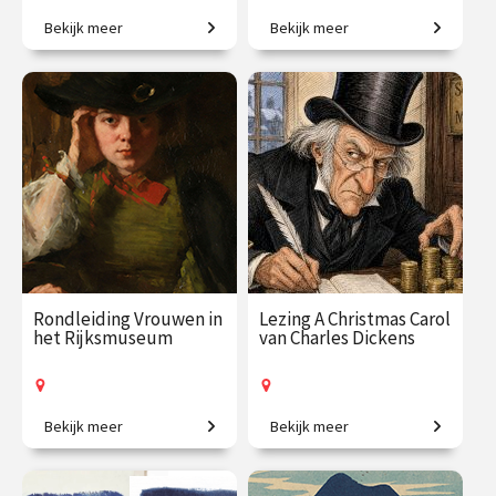
Bekijk meer
Bekijk meer
Van Persepolis tot het
De zondebok op een bezem.
moderne Teheran.
€ 195.00
vanaf 22
€ 35.00
vanaf 30
sep.
okt.
Online
/
Op locatie of online
Rondleiding Vrouwen in
Lezing A Christmas Carol
het Rijksmuseum
van Charles Dickens
Bekijk meer
Bekijk meer
Van legendarische heldinnen
Het bekende kerstverhaal
tot regentessen.
van Charles Dickens.