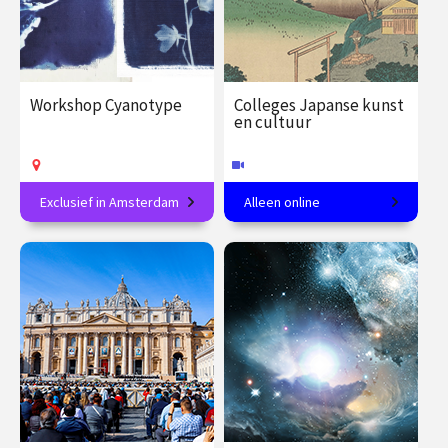
Workshop Cyanotype
Colleges Japanse kunst
en cultuur
Exclusief in Amsterdam
Alleen online
Maak jouw eigen
In 8 colleges van tempel tot
blauwdrukprints
theeceremonie.
€ 89.00
vanaf 15
€ 288.00
vanaf 27
sep.
jan.
Op locatie
Online