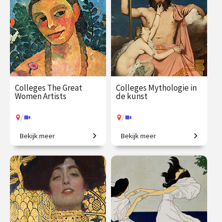
okt.
sep.
/
/
Op locatie of online
Op locatie of online
Colleges The Great
Colleges Mythologie in
Women Artists
de kunst
/
/
Bekijk meer
Bekijk meer
Vrouwen in de
Griekse en Romeinse goden
kunstgeschiedenis, van
bewijzen hun
Judith Leyster tot Nan
onsterfelijkheid.
Goldin.
€ 345.00
vanaf 21
€ 345.00
vanaf 22
sep.
sep.
/
/
Op locatie of online
Op locatie of online