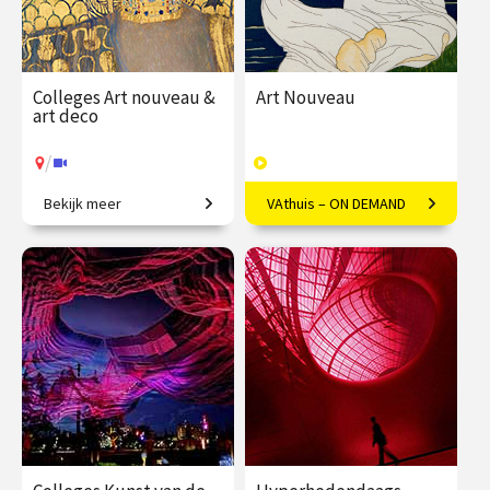
Colleges Art nouveau &
Art Nouveau
art deco
/
Bekijk meer
VAthuis – ON DEMAND
Restyling van de wereld.
Vloeiende vernieuwing in
Europa
€ 345.00
vanaf 22
€ 169.00
40
sep.
afleveringen
Speeltijd 10 uur
/
Op locatie of online
VAthuis