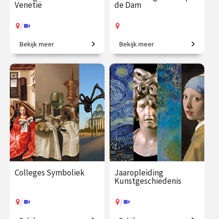
Venetië
de Dam
/
Bekijk meer
Bekijk meer
Een geweldig aanbod aan
Kom mee en ontdek het
hedendaagse kunst.
mooiste stadhuis van de
Gouden Eeuw!
€ 35.00
vanaf 17
€ 27.50
vanaf 12
aug.
aug.
Op locatie
/
Op locatie of online
Colleges Symboliek
Jaaropleiding
Kunstgeschiedenis
/
/