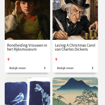
€ 195.00
vanaf 22
€ 35.00
vanaf 30
sep.
okt.
Online
/
Op locatie of online
Rondleiding Vrouwen in
Lezing A Christmas Carol
het Rijksmuseum
van Charles Dickens
Bekijk meer
Bekijk meer
Van legendarische heldinnen
Het bekende kerstverhaal
tot regentessen.
van Charles Dickens.
€ 27.50
vanaf 19
€ 19.00 / €
vanaf 12
aug.
23.50
dec.
Op locatie
Op locatie