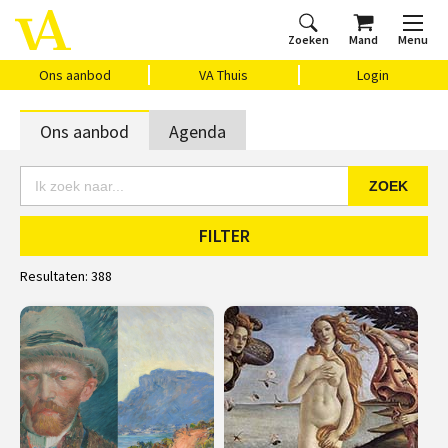
Zoeken
Mand
Menu
Home
Ons aanbod
Agenda
VAthuis
Over ons
Vragen?
Cadeaubon
Huis Vasari
Login
Ons aanbod
VA Thuis
Login
Ons aanbod
Agenda
ZOEK
FILTER
Resultaten:
388