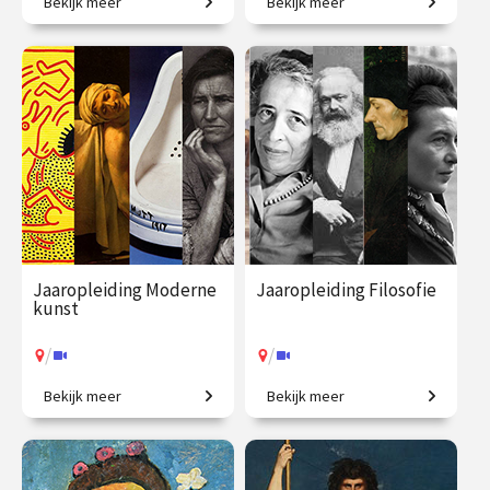
Bekijk meer
Bekijk meer
Beeldbetekenis in de kunst.
Het colloquium
kunstgeschiedenis, in één
jaar. Een uitgebreid
chronologisch overzicht.
€ 345.00
vanaf 22
€ 1225.00
vanaf 23
sep.
sep.
/
/
Op locatie of online
Op locatie of online
Jaaropleiding Moderne
Jaaropleiding Filosofie
kunst
/
/
Bekijk meer
Bekijk meer
Is dit kunst? Zo ja, waarom?
In één jaar de wereld beter
begrijpen!
€ 1059.00
vanaf 5
€ 1090.00
vanaf 22