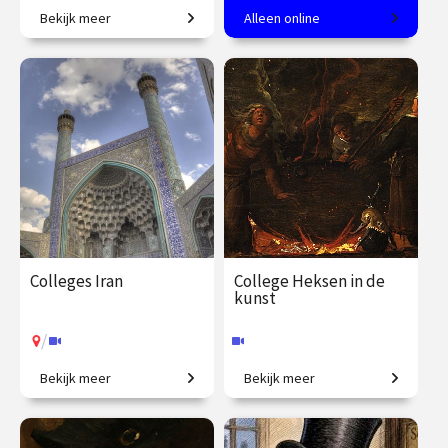
Bekijk meer
Alleen online
Wat betekent ethische
Hoogtij van de kunst in de
verantwoordelijkheid in een
Lage Landen.
tijd van technologische
innovatie?
€ 345.00
vanaf 22
€ 217.00
vanaf 22
sep.
sep.
Online
/
Op locatie of online
Colleges Iran
College Heksen in de
kunst
/
Bekijk meer
Bekijk meer
Van Persepolis tot het
De zondebok op een bezem.
moderne Teheran.