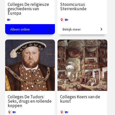
Colleges De religieuze
Stoomcursus
geschiedenis van
Sterrenkunde
Europa
/
Alleen online
Bekijk meer
Een meer dan christelijk
Maak een rondreis door het
continent.
heelal tot aan de sterren en
daar voorbij.
€ 217.00
vanaf 21
€ 217.00
vanaf 2
sep.
nov.
Online
/
Op locatie of online
Colleges De Tudors:
Colleges Koers van de
Seks, drugs en rollende
kunst
koppen
/
/