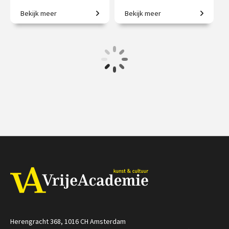
Bekijk meer
Bekijk meer
Een geschiedenis van
Creatieve steden, van
Engeland in zes huwelijken.
Athene tot New York.
€ 217.00
vanaf 15
€ 345.00
vanaf 21
sep.
sep.
/
/
Op locatie of online
Op locatie of online
Herengracht 368, 1016 CH Amsterdam