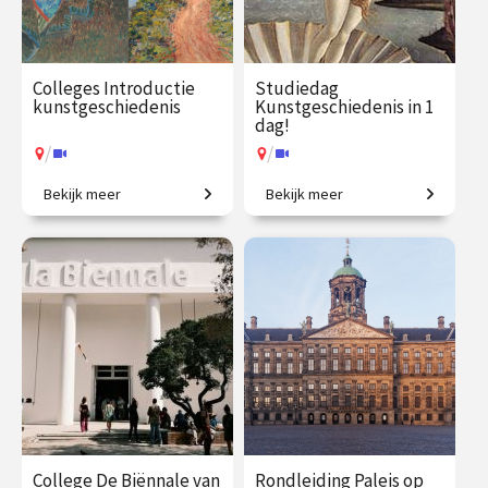
Colleges Introductie
Studiedag
kunstgeschiedenis
Kunstgeschiedenis in 1
dag!
/
/
Bekijk meer
Bekijk meer
2500 jaar westerse
Uitdagende expeditie van
kunstgeschiedenis in
Grieken tot moderne kunst.
vogelvlucht.
€ 345.00
vanaf 21
€ 65.00 / €
vanaf 13
sep.
90.00
aug.
/
/
Op locatie of online
Op locatie of online
College De Biënnale van
Rondleiding Paleis op