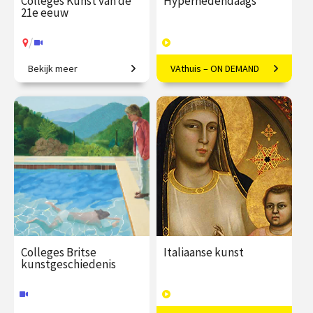
Colleges Kunst van de
Hyperhedendaags
21e eeuw
/
Bekijk meer
VAthuis – ON DEMAND
Van penseelstreek tot pixel
Kunst in de eenentwintigste
eeuw
€ 345.00
vanaf 25
€ 169.00
40
jan.
afleveringen
Speeltijd 12 uur
/
Op locatie of online
VAthuis
Colleges Britse
Italiaanse kunst
kunstgeschiedenis