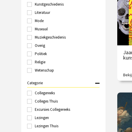
O
Kunstgeschiedenis
Groningen
Haarlem
Literatuur
Hilversum
Mode
Italië
Museaal
Kampen
Kopenhagen
Muziekgeschiedenis
Laren
Overig
Leeuwarden
Jaa
Politiek
Leiden
kun
Londen
Religie
Maastricht
Wetenschap
Marokko
Beki
Is di
Nijmegen
Categorie
Online
Polen
Collegereeks
€
Rome
Colleges Thuis
Rotterdam
Excursies Collegereeks
/
Schiedam
Sittard
Lezingen
Spanje
Lezingen Thuis
Tallinn