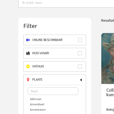
Resulta
Filter
ONLINE BESCHIKBAAR
HUIS VASARI
VATHUIS
PLAATS
Col
kun
Alkmaar
Amersfoort
Beki
Amsterdam
2500