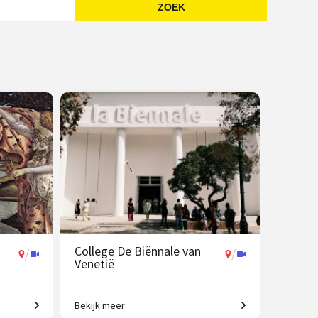
ZOEK
Emailadres
College De Biënnale van
/
/
Venetië
Bekijk meer
ken tot
Een geweldig aanbod aan