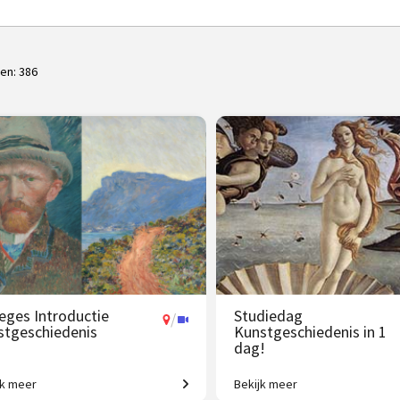
ten:
386
leges Introductie
Studiedag
/
stgeschiedenis
Kunstgeschiedenis in 1
dag!
jk meer
Bekijk meer
 jaar westerse
Uitdagende expeditie van Grie