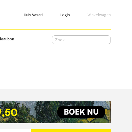
Huis Vasari
Login
Winkelwagen
Login
deaubon
Emailadres
Wachtwoord
Ik wil ingelogd blijven
WACHTWOORD VERGETEN
Nog geen account, meld je
hier
aan.