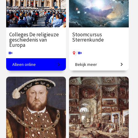
Colleges De religieuze
Stoomcursus
geschiedenis van
Sterrenkunde
Europa
/
Alleen online
Bekijk meer
Een meer dan christelijk
Maak een rondreis door het
continent.
heelal tot aan de sterren en
daar voorbij.
€ 217.00
vanaf 21
€ 217.00
vanaf 2
sep.
nov.
Online
/
Op locatie of online