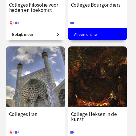
Colleges Filosofie voor
Colleges Bourgondiërs
heden en toekomst
/
Bekijk meer
Alleen online
Wat betekent ethische
Hoogtij van de kunst in de
verantwoordelijkheid in een
Lage Landen.
tijd van technologische
innovatie?
€ 345.00
vanaf 22
€ 217.00
vanaf 22
sep.
sep.
Online
/
Op locatie of online
Colleges Iran
College Heksen in de
kunst
/