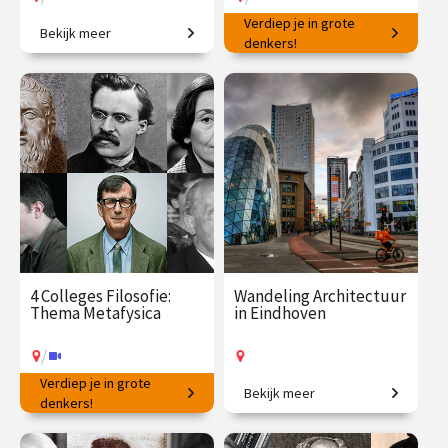
Verdiep je in grote
Bekijk meer
Van zingeving tot zielsrust
Welke filosoof, stroming of
denkers!
school past bij jou?
€ 195.00
vanaf 23
€ 345.00
vanaf 22
sep.
sep.
/
/
Op locatie of online
Op locatie of online
4 Colleges Filosofie:
Wandeling Architectuur
Thema Metafysica
in Eindhoven
/
Verdiep je in grote
Bekijk meer
Van universele zekerheid tot
denkers!
Een stad die nooit stilstaat!
hedendaagse twijfel.