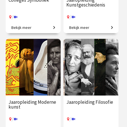
Colleges Symboliek
Jaaropleiding
Kunstgeschiedenis
/
/
Bekijk meer
Bekijk meer
Beeldbetekenis in de kunst.
Het colloquium
kunstgeschiedenis, in één
jaar. Een uitgebreid
chronologisch overzicht.
€ 345.00
vanaf 22
€ 1225.00
vanaf 23
sep.
sep.
/
/
Op locatie of online
Op locatie of online
Jaaropleiding Moderne
Jaaropleiding Filosofie
kunst
/
/