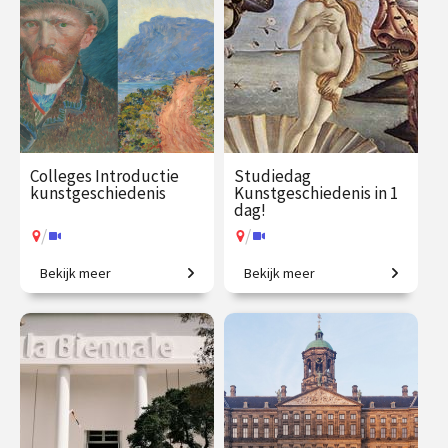
Colleges Introductie
Studiedag
kunstgeschiedenis
Kunstgeschiedenis in 1
dag!
/
/
Bekijk meer
Bekijk meer
2500 jaar westerse
Uitdagende expeditie van
kunstgeschiedenis in
Grieken tot moderne kunst.
vogelvlucht.
€ 345.00
vanaf 21
€ 65.00 / €
vanaf 13
sep.
90.00
aug.
/
/
Op locatie of online
Op locatie of online