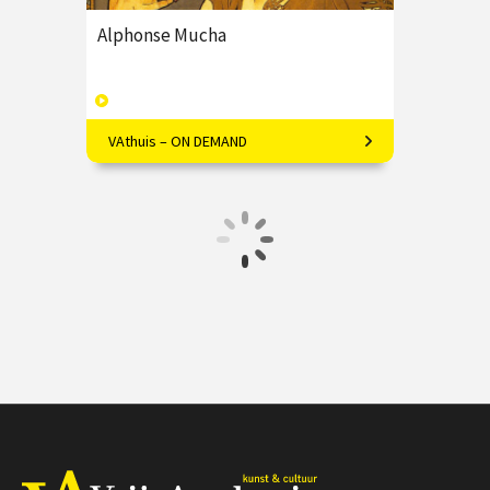
Alphonse Mucha
VAthuis – ON DEMAND
Mucha's kunst is meer dan alleen
decoratief; Marielle Lassche onthult
de diepere symboliek.
€ 17.50
4 afleveringen
Speeltijd 1 uur
VAthuis