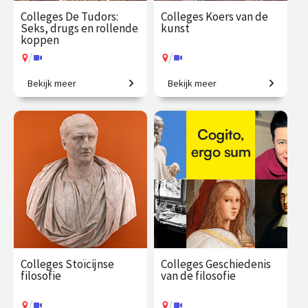
Colleges De Tudors:
Colleges Koers van de
Seks, drugs en rollende
kunst
koppen
/
/
Bekijk meer
Bekijk meer
Een geschiedenis van
Creatieve steden, van
Engeland in zes huwelijken.
Athene tot New York.
€ 217.00
vanaf 15
€ 345.00
vanaf 21
sep.
sep.
/
/
Op locatie of online
Op locatie of online
Colleges Stoïcijnse
Colleges Geschiedenis
filosofie
van de filosofie
/
/