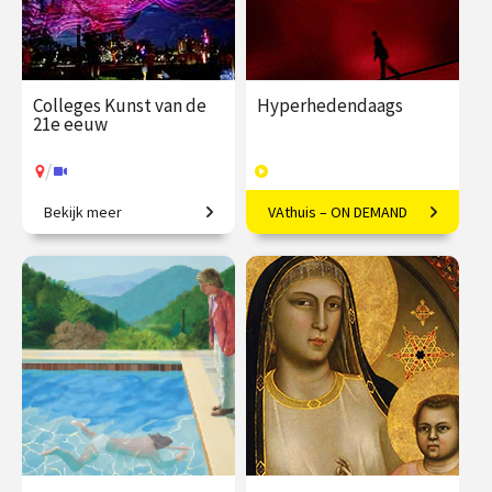
Colleges Kunst van de
Hyperhedendaags
21e eeuw
/
Bekijk meer
VAthuis – ON DEMAND
Van penseelstreek tot pixel
Kunst in de eenentwintigste
eeuw
€ 345.00
vanaf 25
€ 169.00
40
jan.
afleveringen
Speeltijd 12 uur
/
Op locatie of online
VAthuis