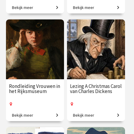
Bekijk meer
Bekijk meer
Van Persepolis tot het
De zondebok op een bezem.
moderne Teheran.
€ 195.00
vanaf 22
€ 35.00
vanaf 30
sep.
okt.
Online
/
Op locatie of online
Rondleiding Vrouwen in
Lezing A Christmas Carol
het Rijksmuseum
van Charles Dickens
Bekijk meer
Bekijk meer
Van legendarische heldinnen
Het bekende kerstverhaal
tot regentessen.
van Charles Dickens.