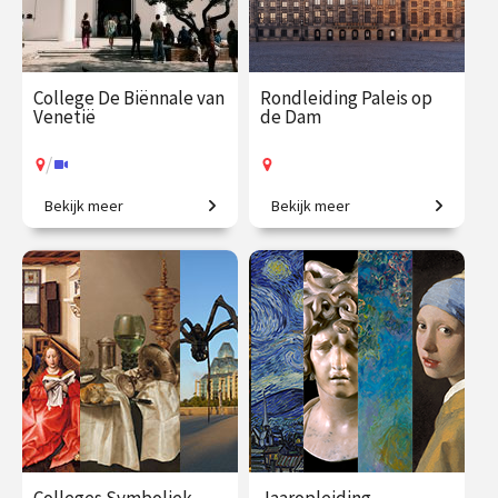
College De Biënnale van
Rondleiding Paleis op
Venetië
de Dam
/
Bekijk meer
Bekijk meer
Een geweldig aanbod aan
Kom mee en ontdek het
hedendaagse kunst.
mooiste stadhuis van de
Gouden Eeuw!
€ 35.00
vanaf 17
€ 27.50
vanaf 12
aug.
aug.
Op locatie
/
Op locatie of online