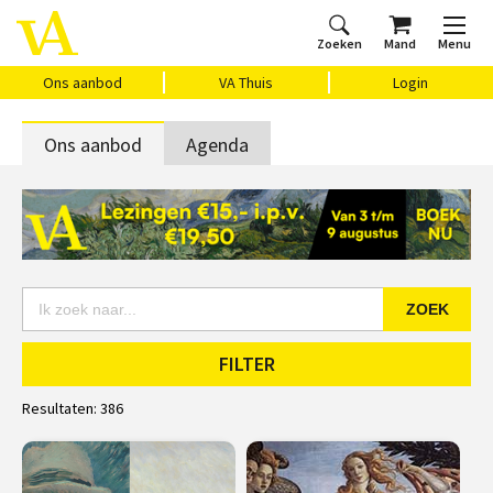
Zoeken
Mand
Menu
Home
Ons aanbod
Agenda
VAthuis
Over ons
Vragen?
Cadeaubon
Huis Vasari
Login
Ons aanbod
VA Thuis
Login
Ons aanbod
Agenda
ZOEK
FILTER
Resultaten:
386