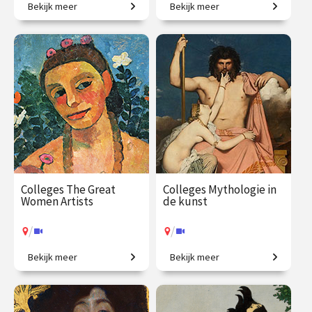
Bekijk meer
Bekijk meer
Is dit kunst? Zo ja, waarom?
In één jaar de wereld beter
begrijpen!
€ 1059.00
vanaf 5
€ 1090.00
vanaf 22
okt.
sep.
/
/
Op locatie of online
Op locatie of online
Colleges The Great
Colleges Mythologie in
Women Artists
de kunst
/
/
Bekijk meer
Bekijk meer
Vrouwen in de
Griekse en Romeinse goden
kunstgeschiedenis, van
bewijzen hun
Judith Leyster tot Nan
onsterfelijkheid.
Goldin.