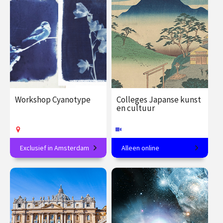
€ 27.50
vanaf 19
€ 19.00 / €
vanaf 12
aug.
23.50
dec.
Op locatie
Op locatie
Workshop Cyanotype
Colleges Japanse kunst
en cultuur
Exclusief in Amsterdam
Alleen online
Maak jouw eigen
In 8 colleges van tempel tot
blauwdrukprints
theeceremonie.
€ 89.00
vanaf 15
€ 288.00
vanaf 27
sep.
jan.
Op locatie
Online