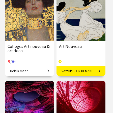
€ 345.00
vanaf 21
€ 345.00
vanaf 22
sep.
sep.
/
/
Op locatie of online
Op locatie of online
Colleges Art nouveau &
Art Nouveau
art deco
/
Bekijk meer
VAthuis – ON DEMAND
Restyling van de wereld.
Vloeiende vernieuwing in
Europa
€ 345.00
vanaf 22
€ 169.00
40
sep.
afleveringen
Speeltijd 10 uur
/
Op locatie of online
VAthuis