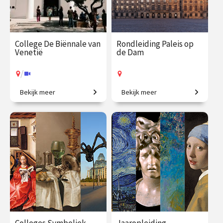
College De Biënnale van
Rondleiding Paleis op
Venetië
de Dam
/
Bekijk meer
Bekijk meer
Een geweldig aanbod aan
Kom mee en ontdek het
hedendaagse kunst.
mooiste stadhuis van de
Gouden Eeuw!
€ 35.00
vanaf 17
€ 27.50
vanaf 12
aug.
aug.
Op locatie
/
Op locatie of online