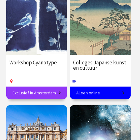
€ 27.50
vanaf 19
€ 19.00 / €
vanaf 12
aug.
23.50
dec.
Op locatie
Op locatie
Workshop Cyanotype
Colleges Japanse kunst
en cultuur
Exclusief in Amsterdam
Alleen online
Maak jouw eigen
In 8 colleges van tempel tot
blauwdrukprints
theeceremonie.
€ 89.00
vanaf 15
€ 288.00
vanaf 27
sep.
jan.
Op locatie
Online