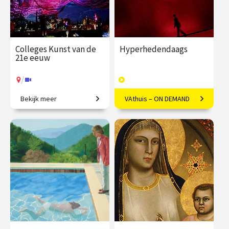
Colleges Kunst van de
Hyperhedendaags
21e eeuw
/
Bekijk meer
VAthuis – ON DEMAND
Van penseelstreek tot pixel
Kunst in de eenentwintigste
eeuw
€ 345.00
vanaf 25
€ 169.00
40
jan.
afleveringen
Speeltijd 12 uur
/
Op locatie of online
VAthuis