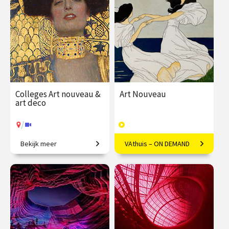
€ 345.00
vanaf 21
€ 345.00
vanaf 22
sep.
sep.
/
/
Op locatie of online
Op locatie of online
Colleges Art nouveau &
Art Nouveau
art deco
/
Bekijk meer
VAthuis – ON DEMAND
Restyling van de wereld.
Vloeiende vernieuwing in
Europa
€ 345.00
vanaf 22
€ 169.00
40
sep.
afleveringen
Speeltijd 10 uur
/
Op locatie of online
VAthuis