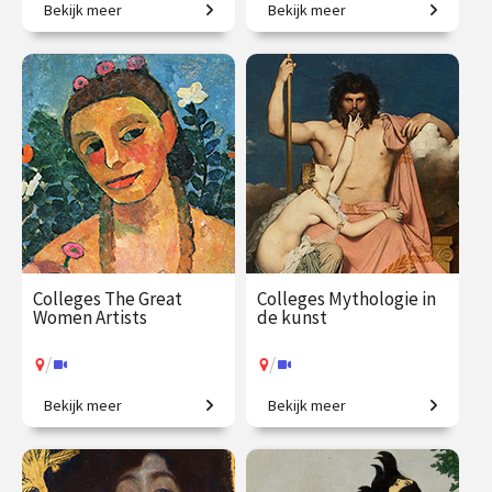
Bekijk meer
Bekijk meer
Is dit kunst? Zo ja, waarom?
In één jaar de wereld beter
begrijpen!
€ 1059.00
vanaf 5
€ 1090.00
vanaf 22
okt.
sep.
/
/
Op locatie of online
Op locatie of online
Colleges The Great
Colleges Mythologie in
Women Artists
de kunst
/
/
Bekijk meer
Bekijk meer
Vrouwen in de
Griekse en Romeinse goden
kunstgeschiedenis, van
bewijzen hun
Judith Leyster tot Nan
onsterfelijkheid.
Goldin.