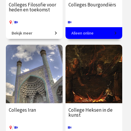
Colleges Filosofie voor
Colleges Bourgondiërs
heden en toekomst
/
Bekijk meer
Alleen online
Wat betekent ethische
Hoogtij van de kunst in de
verantwoordelijkheid in een
Lage Landen.
tijd van technologische
innovatie?
€ 345.00
vanaf 22
€ 217.00
vanaf 22
sep.
sep.
Online
/
Op locatie of online
Colleges Iran
College Heksen in de
kunst
/