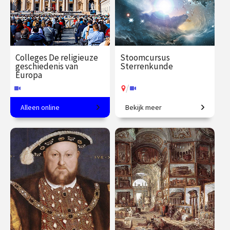
Colleges De religieuze
Stoomcursus
geschiedenis van
Sterrenkunde
Europa
/
Alleen online
Bekijk meer
Een meer dan christelijk
Maak een rondreis door het
continent.
heelal tot aan de sterren en
daar voorbij.
€ 217.00
vanaf 21
€ 217.00
vanaf 2
sep.
nov.
Online
/
Op locatie of online