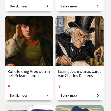
Bekijk meer
Bekijk meer
Van Persepolis tot het
De zondebok op een bezem.
moderne Teheran.
€ 195.00
vanaf 22
€ 35.00
vanaf 30
sep.
okt.
Online
/
Op locatie of online
Rondleiding Vrouwen in
Lezing A Christmas Carol
het Rijksmuseum
van Charles Dickens
Bekijk meer
Bekijk meer
Van legendarische heldinnen
Het bekende kerstverhaal
tot regentessen.
van Charles Dickens.