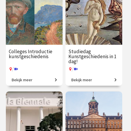
Colleges Introductie
Studiedag
kunstgeschiedenis
Kunstgeschiedenis in 1
dag!
/
/
Bekijk meer
Bekijk meer
2500 jaar westerse
Uitdagende expeditie van
kunstgeschiedenis in
Grieken tot moderne kunst.
vogelvlucht.
€ 345.00
vanaf 21
€ 65.00 / €
vanaf 13
sep.
90.00
aug.
/
/
Op locatie of online
Op locatie of online