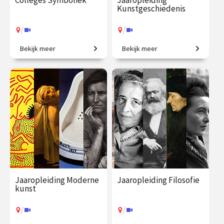
Colleges Symboliek
Jaaropleiding
Kunstgeschiedenis
/
/
Bekijk meer
Bekijk meer
Beeldbetekenis in de kunst.
Het colloquium
kunstgeschiedenis, in één
jaar. Een uitgebreid
chronologisch overzicht.
€ 345.00
vanaf 22
€ 1225.00
vanaf 23
sep.
sep.
/
/
Op locatie of online
Op locatie of online
Jaaropleiding Moderne
Jaaropleiding Filosofie
kunst
/
/