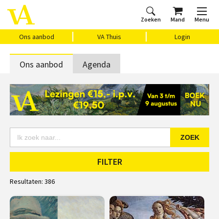
Zoeken
Mand
Menu
Home
Ons aanbod
Agenda
VAthuis
Over ons
Vragen?
Cadeaubon
Huis Vasari
Login
Ons aanbod
VA Thuis
Login
Ons aanbod
Agenda
ZOEK
FILTER
Resultaten:
386