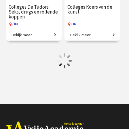
Colleges De Tudors:
Colleges Koers van de
Seks, drugs en rollende
kunst
koppen
/
/
Bekijk meer
Bekijk meer
Een geschiedenis van
Creatieve steden, van
Engeland in zes huwelijken.
Athene tot New York.
€ 217.00
vanaf 15
€ 345.00
vanaf 21
sep.
sep.
/
/
Op locatie of online
Op locatie of online