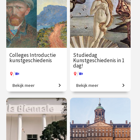
Colleges Introductie
Studiedag
kunstgeschiedenis
Kunstgeschiedenis in 1
dag!
/
/
Bekijk meer
Bekijk meer
2500 jaar westerse
Uitdagende expeditie van
kunstgeschiedenis in
Grieken tot moderne kunst.
vogelvlucht.
€ 345.00
vanaf 21
€ 65.00 / €
vanaf 13
sep.
90.00
aug.
/
/
Op locatie of online
Op locatie of online