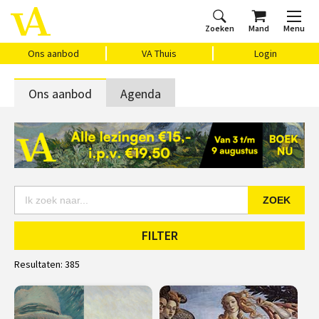
Zoeken
Mand
Menu
Home
Ons aanbod
Agenda
VAthuis
Over ons
Vragen?
Cadeaubon
Huis Vasari
Login
Ons aanbod
VA Thuis
Login
Ons aanbod
Agenda
ZOEK
FILTER
Resultaten:
385