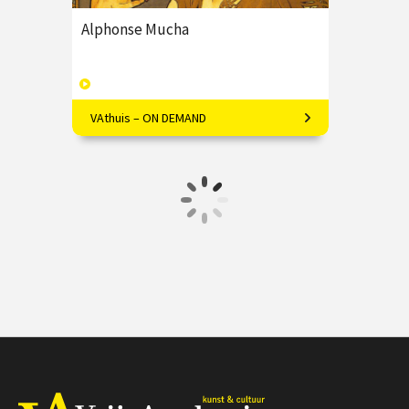
Alphonse Mucha
VAthuis – ON DEMAND
Mucha's kunst is meer dan alleen
decoratief; Marielle Lassche onthult
de diepere symboliek.
€ 17.50
4 afleveringen
Speeltijd 1 uur
VAthuis