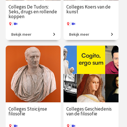
Colleges De Tudors:
Colleges Koers van de
Seks, drugs en rollende
kunst
koppen
/
/
Bekijk meer
Bekijk meer
Een geschiedenis van
Creatieve steden, van
Engeland in zes huwelijken.
Athene tot New York.
€ 217.00
vanaf 15
€ 345.00
vanaf 21
sep.
sep.
/
/
Op locatie of online
Op locatie of online
Colleges Stoïcijnse
Colleges Geschiedenis
filosofie
van de filosofie
/
/