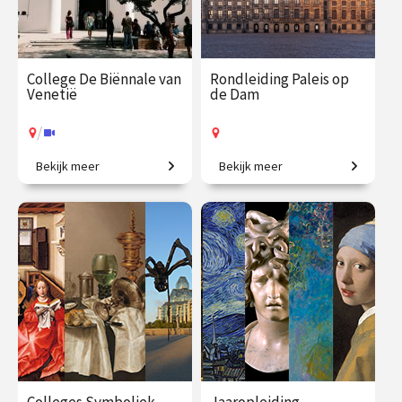
College De Biënnale van
Rondleiding Paleis op
Venetië
de Dam
/
Bekijk meer
Bekijk meer
Een geweldig aanbod aan
Kom mee en ontdek het
hedendaagse kunst.
mooiste stadhuis van de
Gouden Eeuw!
€ 35.00
vanaf 17
€ 27.50
vanaf 12
aug.
aug.
Op locatie
/
Op locatie of online