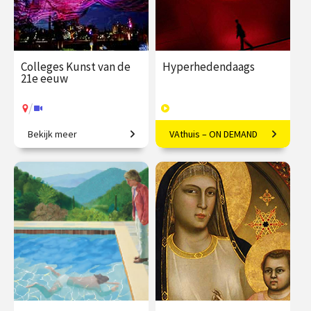
Colleges Kunst van de
Hyperhedendaags
21e eeuw
/
Bekijk meer
VAthuis – ON DEMAND
Van penseelstreek tot pixel
Kunst in de eenentwintigste
eeuw
€ 345.00
vanaf 25
€ 169.00
40
jan.
afleveringen
Speeltijd 12 uur
/
Op locatie of online
VAthuis