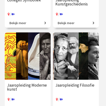
Colleges Symboliek
Jaaropleiding
Kunstgeschiedenis
/
/
Bekijk meer
Bekijk meer
Beeldbetekenis in de kunst.
Het colloquium
kunstgeschiedenis, in één
jaar. Een uitgebreid
chronologisch overzicht.
€ 345.00
vanaf 22
€ 1225.00
vanaf 23
sep.
sep.
/
/
Op locatie of online
Op locatie of online
Jaaropleiding Moderne
Jaaropleiding Filosofie
kunst
/
/