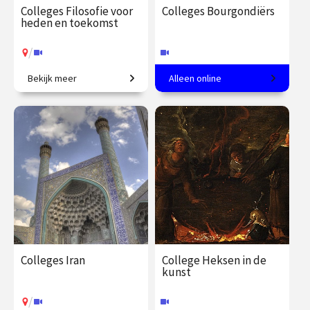
Colleges Filosofie voor
Colleges Bourgondiërs
heden en toekomst
/
Bekijk meer
Alleen online
Wat betekent ethische
Hoogtij van de kunst in de
verantwoordelijkheid in een
Lage Landen.
tijd van technologische
innovatie?
€ 345.00
vanaf 22
€ 217.00
vanaf 22
sep.
sep.
Online
/
Op locatie of online
Colleges Iran
College Heksen in de
kunst
/