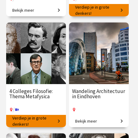
Verdiep je in grote
Bekijk meer
Van zingeving tot zielsrust
Welke filosoof, stroming of
denkers!
school past bij jou?
€ 195.00
vanaf 23
€ 345.00
vanaf 22
sep.
sep.
/
/
Op locatie of online
Op locatie of online
4 Colleges Filosofie:
Wandeling Architectuur
Thema Metafysica
in Eindhoven
/
Verdiep je in grote
Bekijk meer
Van universele zekerheid tot
denkers!
Een stad die nooit stilstaat!
hedendaagse twijfel.