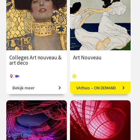
€ 345.00
vanaf 21
€ 345.00
vanaf 22
sep.
sep.
/
/
Op locatie of online
Op locatie of online
Colleges Art nouveau &
Art Nouveau
art deco
/
Bekijk meer
VAthuis – ON DEMAND
Restyling van de wereld.
Vloeiende vernieuwing in
Europa
€ 345.00
vanaf 22
€ 169.00
40
sep.
afleveringen
Speeltijd 10 uur
/
Op locatie of online
VAthuis