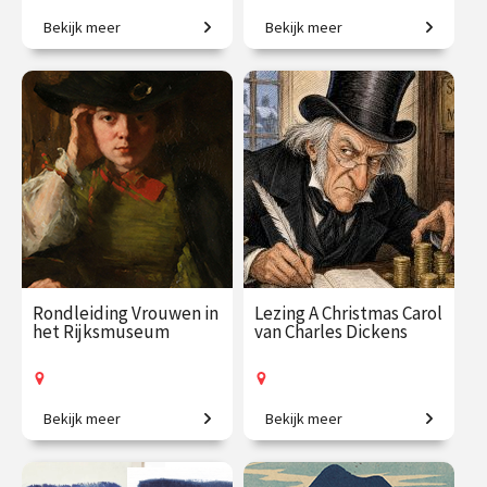
Bekijk meer
Bekijk meer
Van Persepolis tot het
De zondebok op een bezem.
moderne Teheran.
€ 195.00
vanaf 22
€ 35.00
vanaf 30
sep.
okt.
Online
/
Op locatie of online
Rondleiding Vrouwen in
Lezing A Christmas Carol
het Rijksmuseum
van Charles Dickens
Bekijk meer
Bekijk meer
Van legendarische heldinnen
Het bekende kerstverhaal
tot regentessen.
van Charles Dickens.