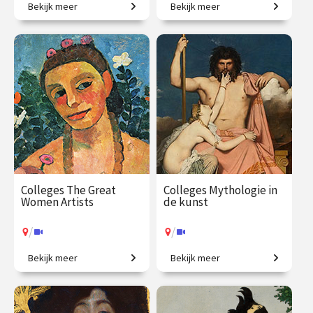
Bekijk meer
Bekijk meer
Is dit kunst? Zo ja, waarom?
In één jaar de wereld beter
begrijpen!
€ 1059.00
vanaf 5
€ 1090.00
vanaf 22
okt.
sep.
/
/
Op locatie of online
Op locatie of online
Colleges The Great
Colleges Mythologie in
Women Artists
de kunst
/
/
Bekijk meer
Bekijk meer
Vrouwen in de
Griekse en Romeinse goden
kunstgeschiedenis, van
bewijzen hun
Judith Leyster tot Nan
onsterfelijkheid.
Goldin.