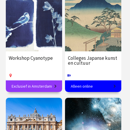
€ 27.50
vanaf 19
€ 19.00 / €
vanaf 12
aug.
23.50
dec.
Op locatie
Op locatie
Workshop Cyanotype
Colleges Japanse kunst
en cultuur
Exclusief in Amsterdam
Alleen online
Maak jouw eigen
In 8 colleges van tempel tot
blauwdrukprints
theeceremonie.
€ 89.00
vanaf 15
€ 288.00
vanaf 27
sep.
jan.
Op locatie
Online