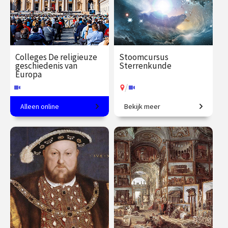
Colleges De religieuze
Stoomcursus
geschiedenis van
Sterrenkunde
Europa
/
Alleen online
Bekijk meer
Een meer dan christelijk
Maak een rondreis door het
continent.
heelal tot aan de sterren en
daar voorbij.
€ 217.00
vanaf 21
€ 217.00
vanaf 2
sep.
nov.
Online
/
Op locatie of online