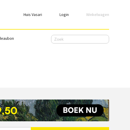
Huis Vasari
Login
Winkelwagen
Login
deaubon
Emailadres
Wachtwoord
Ik wil ingelogd blijven
WACHTWOORD VERGETEN
Nog geen account, meld je
hier
aan.