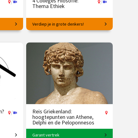
4 Colleges Filosofie:
/
/
Thema Ethiek
Verdiep je in grote denkers!
Hoe op de juiste manier te handelen?
25 mei
€ 145.00
vanaf 16 feb.
/
Op locatie of online
n?
Reis Griekenland:
/
hoogtepunten van Athene,
Delphi en de Peloponnesos
Garant vertrek
ico
8-daagse reis o.l.v. Karin Braamhorst