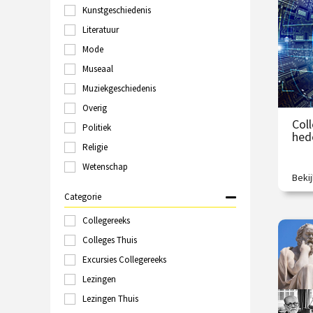
S
Kunstgeschiedenis
Groningen
Haarlem
Literatuur
V
Hilversum
Mode
Italië
Museaal
Kampen
Kopenhagen
Muziekgeschiedenis
Laren
Overig
Leeuwarden
Coll
Politiek
Leiden
hed
Londen
Religie
Maastricht
Wetenschap
Marokko
Beki
Wat 
Nijmegen
veran
Categorie
Online
tech
Polen
Collegereeks
€
Rome
Colleges Thuis
Rotterdam
Excursies Collegereeks
/
Schiedam
Sittard
Lezingen
Spanje
Lezingen Thuis
Tallinn