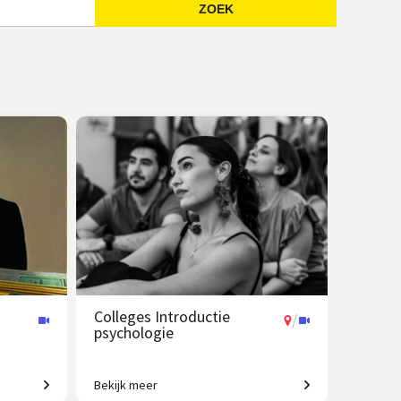
ZOEK
Emailadres
Colleges Introductie
/
psychologie
Bekijk meer
t tot
Van gedrag tot geheugen, van