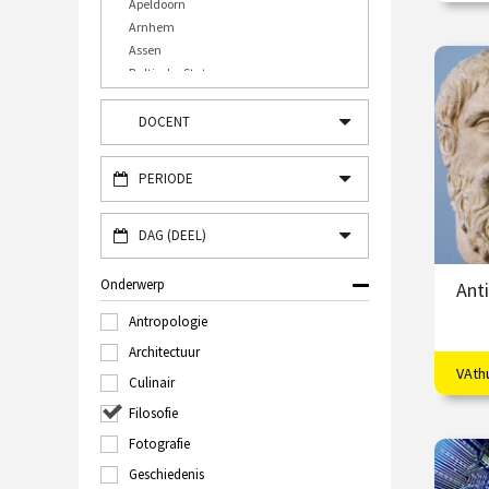
Apeldoorn
Arnhem
Assen
€
Baltische Staten
Bergen op Zoom
/
Bourtange
DOCENT
Bulgarije
Bussum
PERIODE
Caïro
Den Bosch
Den Haag
DAG (DEEL)
Deventer
Diverse plaatsen
Onderwerp
Ant
Doesburg
Antropologie
Dordrecht
Duitsland, Frankrijk en België
Architectuur
Eindhoven
VAth
Het 
Culinair
Engeland
Plat
Filosofie
Enschede
Frankrijk
Fotografie
€
Gorssel
Geschiedenis
Griekenland