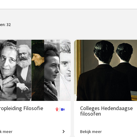
ten:
32
opleiding Filosofie
Colleges Hedendaagse
/
filosofen
jk meer
Bekijk meer
n jaar de wereld beter begrijpen!
Van existentialisme en identitei