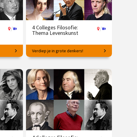
4 Colleges Filosofie:
/
/
Thema Levenskunst
Verdiep je in grote denkers!
Wat heeft vriendschap met wijsheid te
maken?
8 dec.
€ 145.00
vanaf 20 apr.
/
Op locatie of online