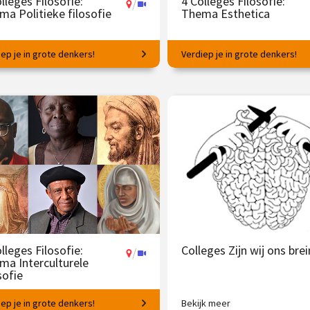
lleges Filosofie:
4 Colleges Filosofie:
/
ma Politieke filosofie
Thema Esthetica
ep je in grote denkers!
Verdiep je in grote denkers!
ën voor succesvol samenleven.
Filosofische vragen rondom
schoonheid en kunst.
 145.00
vanaf 23 mrt.
€ 145.00
vanaf 
/
Op locatie of online
Op locatie of online
lleges Filosofie:
Colleges Zijn wij ons brei
/
ma Interculturele
sofie
ep je in grote denkers!
Bekijk meer
kunnen wij leren van denkers
Tussen brein en beleving met R