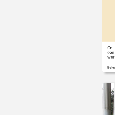
/
Col
een
wer
Beki
Wie 
kijke
€
/