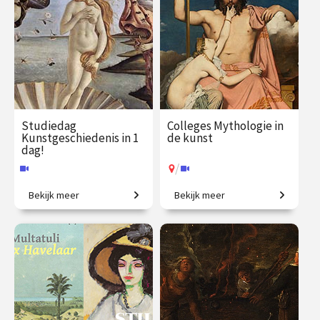
Studiedag
Colleges Mythologie in
Kunstgeschiedenis in 1
de kunst
dag!
/
Bekijk meer
Bekijk meer
Uitdagende expeditie van
Griekse en Romeinse goden
Grieken tot moderne kunst.
bewijzen hun
onsterfelijkheid.
€ 65.00
vanaf 13
€ 345.00
vanaf 22
aug.
sep.
Online
/
Op locatie of online