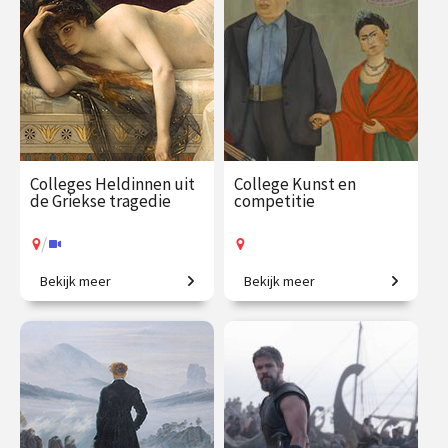
€ 195.00
vanaf 31
€ 195.00
vanaf 22
aug.
okt.
Online
/
Op locatie of online
Colleges Heldinnen uit
College Kunst en
de Griekse tragedie
competitie
/
Bekijk meer
Bekijk meer
Tussen het onvermijdelijke
Vriendschap, strijd en
lot en onmenselijke
inspiratie.
dillema’s.
€ 217.00
vanaf 28
€ 35.00
vanaf 13
sep.
okt.
Op locatie
/
Op locatie of online