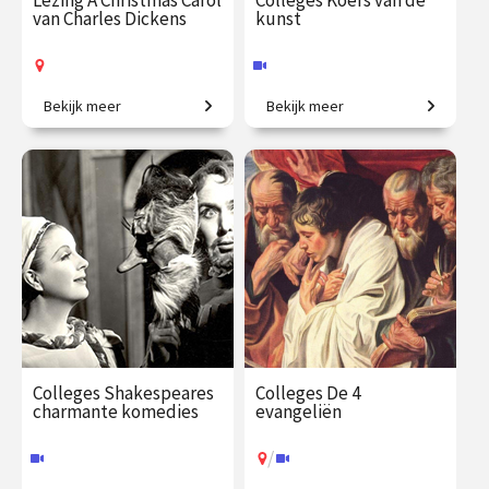
Lezing A Christmas Carol
Colleges Koers van de
van Charles Dickens
kunst
Bekijk meer
Bekijk meer
Het bekende kerstverhaal
Creatieve steden, van
van Charles Dickens.
Athene tot New York.
€ 19.00 / €
vanaf 12
€ 345.00
vanaf 23
23.50
dec.
sep.
Op locatie
Online
Colleges Shakespeares
Colleges De 4
charmante komedies
evangeliën
/