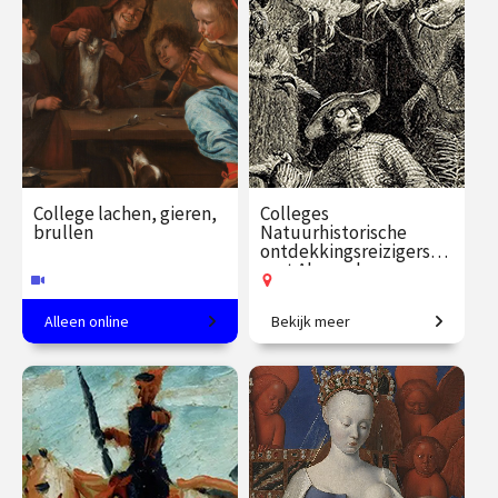
€ 24.50
vanaf 11
€ 35.00
vanaf 23
aug.
aug.
Op locatie
Online
College lachen, gieren,
Colleges
brullen
Natuurhistorische
ontdekkingsreizigers
met Alexander
Reeuwijk
Alleen online
Bekijk meer
Kunsthistoricus Martijn
In het spoor van de grote
Pieters over humor in 16e en
natuurhistorische
17e-eeuwse kunst.
ontdekkingsreizigers.
€ 35.00
vanaf 8
€ 109.00
vanaf 16
sep.
sep.
Online
Op locatie