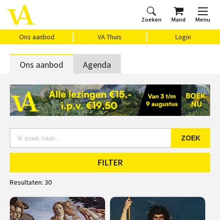
Zoeken
Mand
Menu
Home
Ons aanbod
Agenda
VAthuis
Over ons
Vragen?
Cadeaubon
Huis Vasari
Login
Ons aanbod
VA Thuis
Login
Ons aanbod
Agenda
ZOEK
FILTER
Resultaten:
30