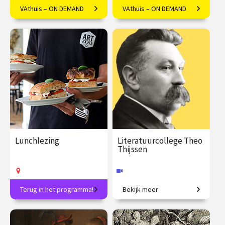
VAthuis – ON DEMAND
VAthuis – ON DEMAND
Componisten geïnspireerd
Arianna Deligianis over de
door het werk van 'the Bard'
heldhaftige reis van Jason en
de Argonauten.
€ 17.50
4
€ 17.50
4
afleveringen
afleveringen
Speeltijd 1 uur
Speeltijd 1 uur
VAthuis
VAthuis
Lunchlezing
Literatuurcollege Theo
Thijssen
Terug in het programma!
Bekijk meer
Elke week een verrassend
De gelukkige klas.
onderwerp en inclusief
lunch!