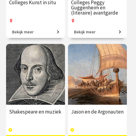
Colleges Kunst in situ
Colleges Peggy
Guggenheim en
(literaire) avantgarde
Bekijk meer
Bekijk meer
Kunstwerken in hun
Van erfgename tot
oorspronkelijke context.
invloedrijke
kunstverzamelaar.
€ 195.00
vanaf 28
€ 145.00
vanaf 22
okt.
sep.
Op locatie
Op locatie
Shakespeare en muziek
Jason en de Argonauten