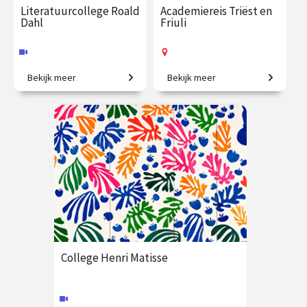
Literatuurcollege Roald
Academiereis Triëst en
Dahl
Friuli
Bekijk meer
Bekijk meer
Gruwelijke rijmen,
6-daagse reis o.l.v. Frederike
buitengewone verhalen en
Upmeijer, Liesje Schreuders
eigenzinnige helden.
en Patricia Huisman
€ 35.00
vanaf 17
€ 2625.00
vanaf 25
okt.
okt.
Online
Op locatie
College Henri Matisse