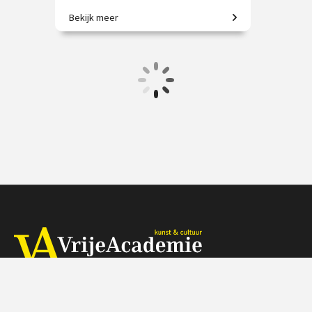
Bekijk meer
Meester van kleur, vorm en vrijheid.
€ 35.00
vanaf 5 nov.
Online
Herengracht 368, 1016 CH Amsterdam