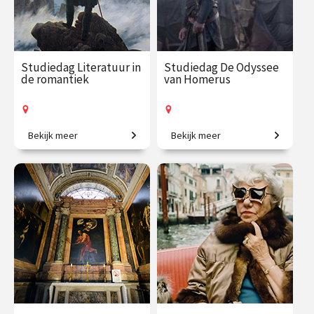
Studiedag Literatuur in
Studiedag De Odyssee
de romantiek
van Homerus
Bekijk meer
Bekijk meer
Een ontsnapping aan de
Verken de wereld van
werkelijkheid.
Homerus' epische verhalen.
€ 65.00 / €
vanaf 21
€ 65.00 / €
vanaf 5
90.00
mrt.
90.00
okt.
Op locatie
Op locatie