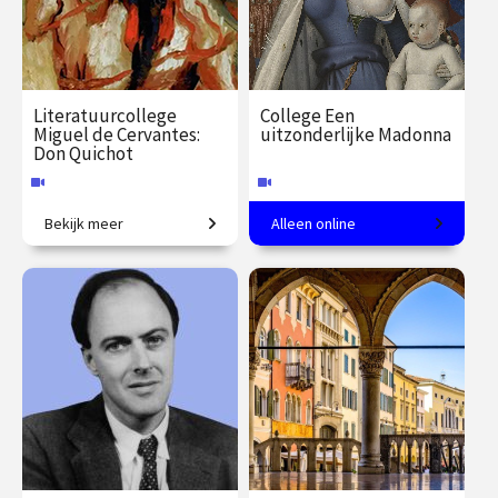
Literatuurcollege
College Een
Miguel de Cervantes:
uitzonderlijke Madonna
Don Quichot
Bekijk meer
Alleen online
Een eeuwenoude satire.
Martijn Pieters over
kunstenaar Fouquet en zijn
mecenas Chevalier.
€ 35.00
vanaf 20
€ 35.00
vanaf 6
sep.
okt.
Online
Online