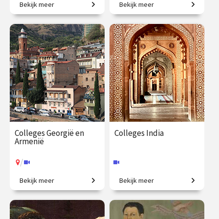
Bekijk meer
Bekijk meer
Een love story.
De verhalen achter
Mattheüs, Markus, Lucas en
Johannes.
€ 217.00
vanaf 22
€ 195.00
vanaf 27
sep.
jan.
Online
/
Op locatie of online
Colleges Georgië en
Colleges India
Armenië
/
Bekijk meer
Bekijk meer
Politieke en culturele
Een grootmacht in opkomst.
geschiedenis van een
fascinerende regio.