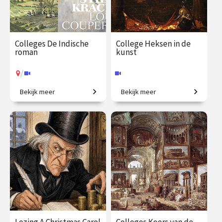
Colleges De Indische
College Heksen in de
roman
kunst
/
Bekijk meer
Bekijk meer
Koloniale erfenis in de
De zondebok op een bezem.
moderne Nederlandse
literatuur.
€ 195.00
vanaf 25
€ 35.00
vanaf 30
jan.
okt.
Online
/
Op locatie of online