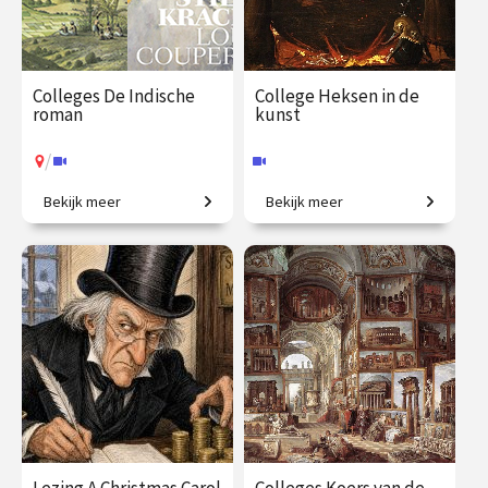
Colleges De Indische
College Heksen in de
roman
kunst
/
Bekijk meer
Bekijk meer
Koloniale erfenis in de
De zondebok op een bezem.
moderne Nederlandse
literatuur.
€ 195.00
vanaf 25
€ 35.00
vanaf 30
jan.
okt.
Online
/
Op locatie of online