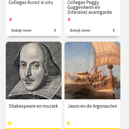
Colleges Kunst in situ
Colleges Peggy
Guggenheim en
(literaire) avantgarde
Bekijk meer
Bekijk meer
Kunstwerken in hun
Van erfgename tot
oorspronkelijke context.
invloedrijke
kunstverzamelaar.
€ 195.00
vanaf 28
€ 145.00
vanaf 22
okt.
sep.
Op locatie
Op locatie
Shakespeare en muziek
Jason en de Argonauten