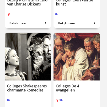
Lezing A Christmas Carol
Colleges Koers van de
van Charles Dickens
kunst
Bekijk meer
Bekijk meer
Het bekende kerstverhaal
Creatieve steden, van
van Charles Dickens.
Athene tot New York.
€ 19.00 / €
vanaf 12
€ 345.00
vanaf 23
23.50
dec.
sep.
Op locatie
Online
Colleges Shakespeares
Colleges De 4
charmante komedies
evangeliën
/