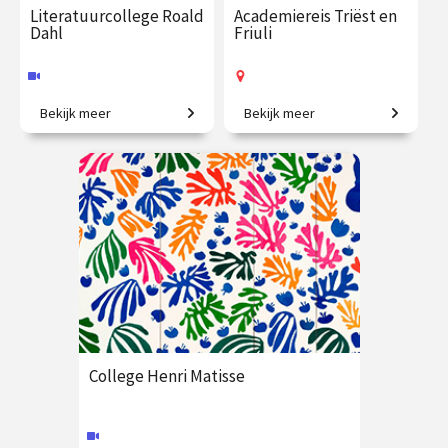
Literatuurcollege Roald
Academiereis Triëst en
Dahl
Friuli
Bekijk meer
Bekijk meer
Gruwelijke rijmen,
6-daagse reis o.l.v. Frederike
buitengewone verhalen en
Upmeijer, Liesje Schreuders
eigenzinnige helden.
en Patricia Huisman
€ 35.00
vanaf 17
€ 2625.00
vanaf 25
okt.
okt.
Online
Op locatie
College Henri Matisse