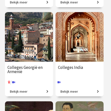
Bekijk meer
Bekijk meer
Een love story.
De verhalen achter
Mattheüs, Markus, Lucas en
Johannes.
€ 217.00
vanaf 22
€ 195.00
vanaf 27
sep.
jan.
Online
/
Op locatie of online
Colleges Georgië en
Colleges India
Armenië
/
Bekijk meer
Bekijk meer
Politieke en culturele
Een grootmacht in opkomst.
geschiedenis van een
fascinerende regio.