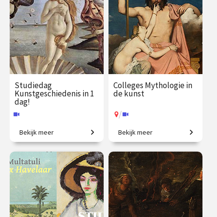
Studiedag
Colleges Mythologie in
Kunstgeschiedenis in 1
de kunst
dag!
/
Bekijk meer
Bekijk meer
Uitdagende expeditie van
Griekse en Romeinse goden
Grieken tot moderne kunst.
bewijzen hun
onsterfelijkheid.
€ 65.00
vanaf 13
€ 345.00
vanaf 22
aug.
sep.
Online
/
Op locatie of online