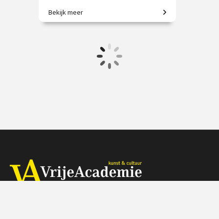
Bekijk meer
Meester van kleur, vorm en vrijheid.
€ 35.00
vanaf 5 nov.
Online
Herengracht 368, 1016 CH Amsterdam