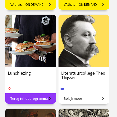
VAthuis – ON DEMAND
VAthuis – ON DEMAND
Componisten geïnspireerd
Arianna Deligianis over de
door het werk van 'the Bard'
heldhaftige reis van Jason en
de Argonauten.
€ 17.50
4
€ 17.50
4
afleveringen
afleveringen
Speeltijd 1 uur
Speeltijd 1 uur
VAthuis
VAthuis
Lunchlezing
Literatuurcollege Theo
Thijssen
Terug in het programma!
Bekijk meer
Elke week een verrassend
De gelukkige klas.
onderwerp en inclusief
lunch!