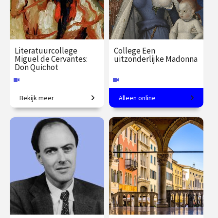
Literatuurcollege
College Een
Miguel de Cervantes:
uitzonderlijke Madonna
Don Quichot
Bekijk meer
Alleen online
Een eeuwenoude satire.
Martijn Pieters over
kunstenaar Fouquet en zijn
mecenas Chevalier.
€ 35.00
vanaf 20
€ 35.00
vanaf 6
sep.
okt.
Online
Online