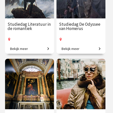
Studiedag Literatuur in
Studiedag De Odyssee
de romantiek
van Homerus
Bekijk meer
Bekijk meer
Een ontsnapping aan de
Verken de wereld van
werkelijkheid.
Homerus' epische verhalen.
€ 65.00 / €
vanaf 21
€ 65.00 / €
vanaf 5
90.00
mrt.
90.00
okt.
Op locatie
Op locatie