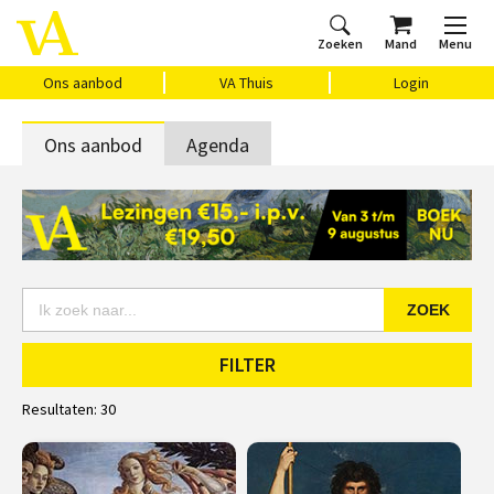
Zoeken
Mand
Menu
Home
Ons aanbod
Agenda
VAthuis
Over ons
Vragen?
Cadeaubon
Huis Vasari
Login
Ons aanbod
VA Thuis
Login
Ons aanbod
Agenda
ZOEK
FILTER
Resultaten:
30