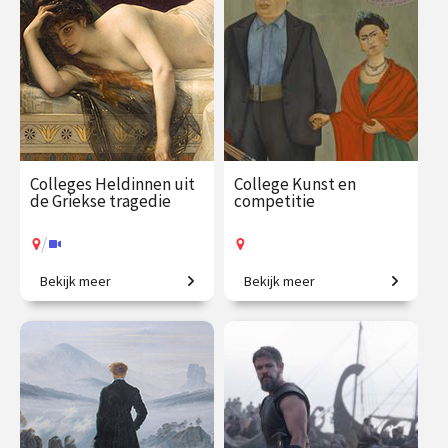
€ 195.00
vanaf 31
€ 195.00
vanaf 22
aug.
okt.
Online
/
Op locatie of online
Colleges Heldinnen uit
College Kunst en
de Griekse tragedie
competitie
/
Bekijk meer
Bekijk meer
Tussen het onvermijdelijke
Vriendschap, strijd en
lot en onmenselijke
inspiratie.
dillema’s.
€ 217.00
vanaf 28
€ 35.00
vanaf 13
sep.
okt.
Op locatie
/
Op locatie of online