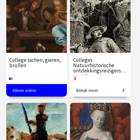
€ 24.50
vanaf 11
€ 35.00
vanaf 23
aug.
aug.
Op locatie
Online
College lachen, gieren,
Colleges
brullen
Natuurhistorische
ontdekkingsreizigers
met Alexander
Reeuwijk
Alleen online
Bekijk meer
Kunsthistoricus Martijn
In het spoor van de grote
Pieters over humor in 16e en
natuurhistorische
17e-eeuwse kunst.
ontdekkingsreizigers.
€ 35.00
vanaf 8
€ 109.00
vanaf 16
sep.
sep.
Online
Op locatie