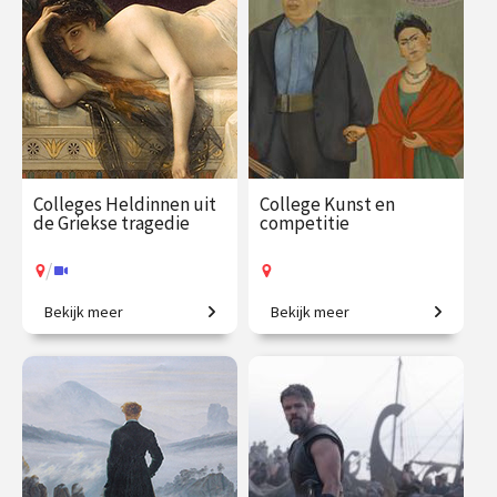
€ 195.00
vanaf 31
€ 195.00
vanaf 22
aug.
okt.
Online
/
Op locatie of online
Colleges Heldinnen uit
College Kunst en
de Griekse tragedie
competitie
/
Bekijk meer
Bekijk meer
Tussen het onvermijdelijke
Vriendschap, strijd en
lot en onmenselijke
inspiratie.
dillema’s.
€ 217.00
vanaf 28
€ 35.00
vanaf 13
sep.
okt.
Op locatie
/
Op locatie of online