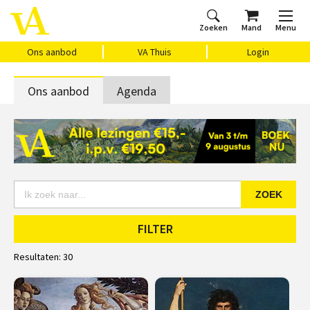
Zoeken
Mand
Menu
Home
Ons aanbod
Agenda
VAthuis
Over ons
Vragen?
Cadeaubon
Huis Vasari
Login
Ons aanbod
VA Thuis
Login
Ons aanbod
Agenda
ZOEK
FILTER
Resultaten:
30