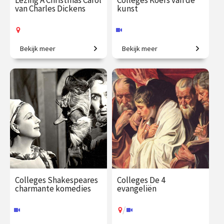
Lezing A Christmas Carol
Colleges Koers van de
van Charles Dickens
kunst
Bekijk meer
Bekijk meer
Het bekende kerstverhaal
Creatieve steden, van
van Charles Dickens.
Athene tot New York.
€ 19.00 / €
vanaf 12
€ 345.00
vanaf 23
23.50
dec.
sep.
Op locatie
Online
Colleges Shakespeares
Colleges De 4
charmante komedies
evangeliën
/