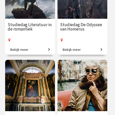
Studiedag Literatuur in
Studiedag De Odyssee
de romantiek
van Homerus
Bekijk meer
Bekijk meer
Een ontsnapping aan de
Verken de wereld van
werkelijkheid.
Homerus' epische verhalen.
€ 65.00 / €
vanaf 21
€ 65.00 / €
vanaf 5
90.00
mrt.
90.00
okt.
Op locatie
Op locatie