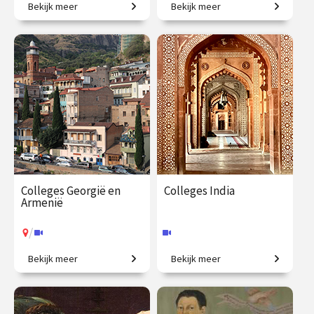
Bekijk meer
Bekijk meer
Een love story.
De verhalen achter
Mattheüs, Markus, Lucas en
Johannes.
€ 217.00
vanaf 22
€ 195.00
vanaf 27
sep.
jan.
Online
/
Op locatie of online
Colleges Georgië en
Colleges India
Armenië
/
Bekijk meer
Bekijk meer
Politieke en culturele
Een grootmacht in opkomst.
geschiedenis van een
fascinerende regio.