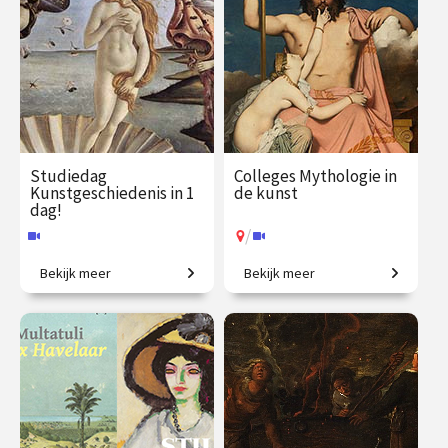
Studiedag
Colleges Mythologie in
Kunstgeschiedenis in 1
de kunst
dag!
/
Bekijk meer
Bekijk meer
Uitdagende expeditie van
Griekse en Romeinse goden
Grieken tot moderne kunst.
bewijzen hun
onsterfelijkheid.
€ 65.00
vanaf 13
€ 345.00
vanaf 22
aug.
sep.
Online
/
Op locatie of online