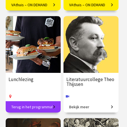
VAthuis – ON DEMAND
VAthuis – ON DEMAND
Componisten geïnspireerd
Arianna Deligianis over de
door het werk van 'the Bard'
heldhaftige reis van Jason en
de Argonauten.
€ 17.50
4
€ 17.50
4
afleveringen
afleveringen
Speeltijd 1 uur
Speeltijd 1 uur
VAthuis
VAthuis
Lunchlezing
Literatuurcollege Theo
Thijssen
Terug in het programma!
Bekijk meer
Elke week een verrassend
De gelukkige klas.
onderwerp en inclusief
lunch!