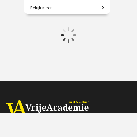
Bekijk meer
Meester van kleur, vorm en vrijheid.
€ 35.00
vanaf 5 nov.
Online
Herengracht 368, 1016 CH Amsterdam