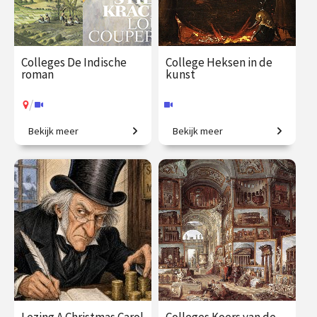
Colleges De Indische
College Heksen in de
roman
kunst
/
Bekijk meer
Bekijk meer
Koloniale erfenis in de
De zondebok op een bezem.
moderne Nederlandse
literatuur.
€ 195.00
vanaf 25
€ 35.00
vanaf 30
jan.
okt.
Online
/
Op locatie of online