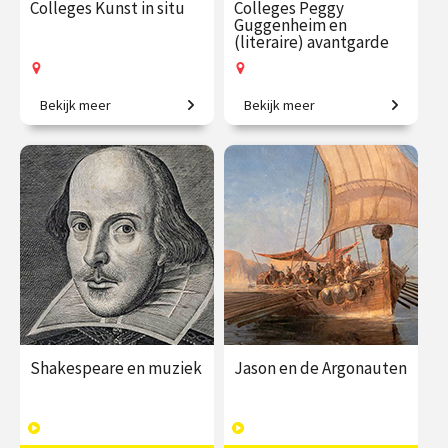
Colleges Kunst in situ
Colleges Peggy
Guggenheim en
(literaire) avantgarde
Bekijk meer
Bekijk meer
Kunstwerken in hun
Van erfgename tot
oorspronkelijke context.
invloedrijke
kunstverzamelaar.
€ 195.00
vanaf 28
€ 145.00
vanaf 22
okt.
sep.
Op locatie
Op locatie
Shakespeare en muziek
Jason en de Argonauten