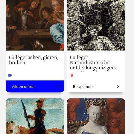
€ 24.50
vanaf 11
€ 35.00
vanaf 23
aug.
aug.
Op locatie
Online
College lachen, gieren,
Colleges
brullen
Natuurhistorische
ontdekkingsreizigers
met Alexander
Reeuwijk
Alleen online
Bekijk meer
Kunsthistoricus Martijn
In het spoor van de grote
Pieters over humor in 16e en
natuurhistorische
17e-eeuwse kunst.
ontdekkingsreizigers.
€ 35.00
vanaf 8
€ 109.00
vanaf 16
sep.
sep.
Online
Op locatie