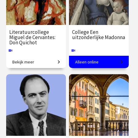
Literatuurcollege
College Een
Miguel de Cervantes:
uitzonderlijke Madonna
Don Quichot
Bekijk meer
Alleen online
Een eeuwenoude satire.
Martijn Pieters over
kunstenaar Fouquet en zijn
mecenas Chevalier.
€ 35.00
vanaf 20
€ 35.00
vanaf 6
sep.
okt.
Online
Online