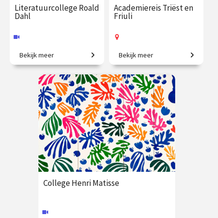
Literatuurcollege Roald
Academiereis Triëst en
Dahl
Friuli
Bekijk meer
Bekijk meer
Gruwelijke rijmen,
6-daagse reis o.l.v. Frederike
buitengewone verhalen en
Upmeijer, Liesje Schreuders
eigenzinnige helden.
en Patricia Huisman
€ 35.00
vanaf 17
€ 2625.00
vanaf 25
okt.
okt.
Online
Op locatie
College Henri Matisse