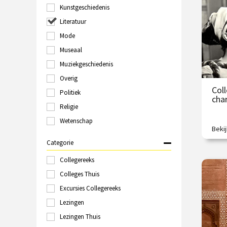
O
Kunstgeschiedenis
Groningen
Haarlem
Literatuur
Hilversum
Mode
Italië
Museaal
Kampen
Kopenhagen
Muziekgeschiedenis
Laren
Overig
Leeuwarden
Col
Politiek
Leiden
cha
Londen
Religie
Maastricht
Wetenschap
Marokko
Beki
Een l
Nijmegen
Categorie
Online
Polen
Collegereeks
€
Rome
Colleges Thuis
Rotterdam
Excursies Collegereeks
O
Schiedam
Sittard
Lezingen
Spanje
Lezingen Thuis
Tallinn