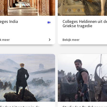
eges India
Colleges Heldinnen uit d
Griekse tragedie
jk meer
Bekijk meer
grootmacht in opkomst.
Tussen het onvermijdelijke lot 
onmenselijke dillema’s.
 195.00
vanaf 22 okt.
€ 217.00
vanaf 2
nline
/
Op locatie of online