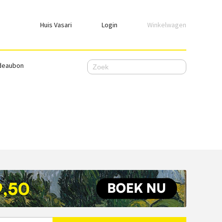
Huis Vasari
Login
Winkelwagen
Login
deaubon
Emailadres
Wachtwoord
Ik wil ingelogd blijven
WACHTWOORD VERGETEN
Nog geen account, meld je
hier
aan.