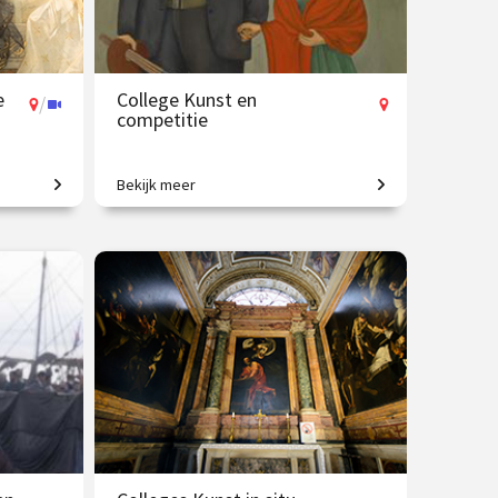
e
College Kunst en
/
competitie
Bekijk meer
en
Vriendschap, strijd en inspiratie.
8 sep.
€ 35.00
vanaf 13 okt.
Op locatie