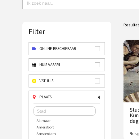
Resulta
Filter
ONLINE BESCHIKBAAR
HUIS VASARI
VATHUIS
PLAATS
Stu
Kun
dag
Alkmaar
Amersfoort
Beki
Amsterdam
Uitd