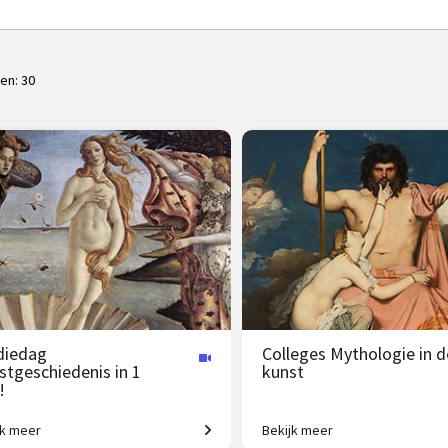
ten:
30
diedag
Colleges Mythologie in d
stgeschiedenis in 1
kunst
!
jk meer
Bekijk meer
agende expeditie van Grieken tot
Griekse en Romeinse goden b