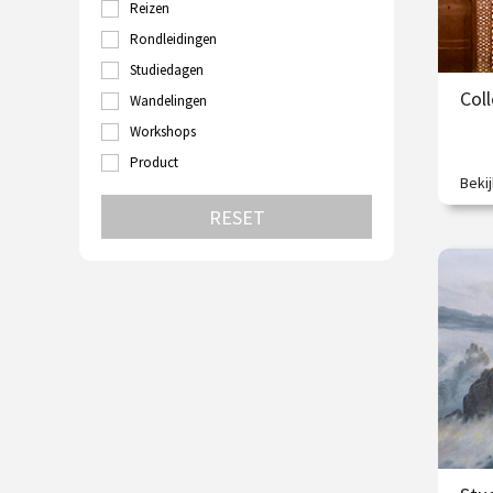
Reizen
Turkije
Utrecht
Rondleidingen
Velp
Studiedagen
Venetië
Coll
Wandelingen
Wenen
Zutphen
Workshops
Zwolle
Product
Beki
Een 
RESET
€
O