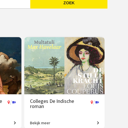
ZOEK
Emailadres
e
Colleges De Indische
/
/
roman
Bekijk meer
ewijzen
Koloniale erfenis in de moderne