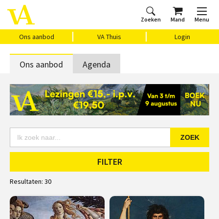
Zoeken
Mand
Menu
Home
Ons aanbod
Agenda
VAthuis
Over ons
Vragen?
Cadeaubon
Huis Vasari
Login
Ons aanbod
VA Thuis
Login
Ons aanbod
Agenda
ZOEK
FILTER
Resultaten:
30