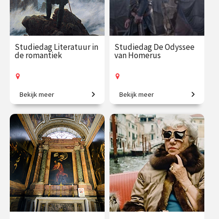
Studiedag Literatuur in
Studiedag De Odyssee
de romantiek
van Homerus
Bekijk meer
Bekijk meer
Een ontsnapping aan de
Verken de wereld van
werkelijkheid.
Homerus' epische verhalen.
€ 65.00 / €
vanaf 21
€ 65.00 / €
vanaf 5
90.00
mrt.
90.00
okt.
Op locatie
Op locatie