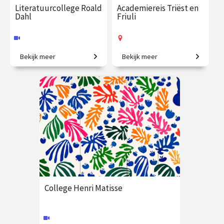
Literatuurcollege Roald
Academiereis Triëst en
Dahl
Friuli
Bekijk meer
Bekijk meer
Gruwelijke rijmen,
6-daagse reis o.l.v. Frederike
buitengewone verhalen en
Upmeijer, Liesje Schreuders
eigenzinnige helden.
en Patricia Huisman
€ 35.00
vanaf 17
€ 2625.00
vanaf 25
okt.
okt.
Online
Op locatie
College Henri Matisse