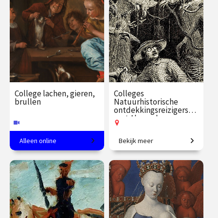
€ 24.50
vanaf 11
€ 35.00
vanaf 23
aug.
aug.
Op locatie
Online
College lachen, gieren,
Colleges
brullen
Natuurhistorische
ontdekkingsreizigers
met Alexander
Reeuwijk
Alleen online
Bekijk meer
Kunsthistoricus Martijn
In het spoor van de grote
Pieters over humor in 16e en
natuurhistorische
17e-eeuwse kunst.
ontdekkingsreizigers.
€ 35.00
vanaf 8
€ 109.00
vanaf 16
sep.
sep.
Online
Op locatie