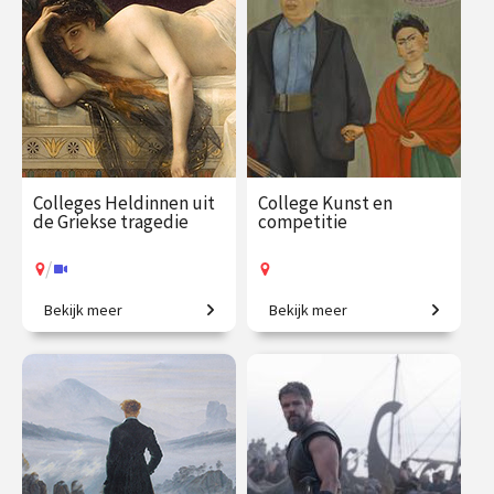
€ 195.00
vanaf 31
€ 195.00
vanaf 22
aug.
okt.
Online
/
Op locatie of online
Colleges Heldinnen uit
College Kunst en
de Griekse tragedie
competitie
/
Bekijk meer
Bekijk meer
Tussen het onvermijdelijke
Vriendschap, strijd en
lot en onmenselijke
inspiratie.
dillema’s.
€ 217.00
vanaf 28
€ 35.00
vanaf 13
sep.
okt.
Op locatie
/
Op locatie of online