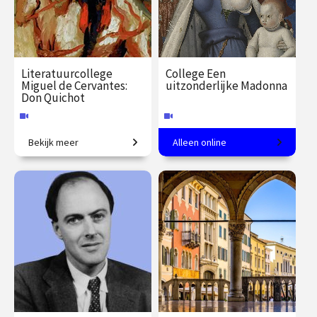
Literatuurcollege
College Een
Miguel de Cervantes:
uitzonderlijke Madonna
Don Quichot
Bekijk meer
Alleen online
Een eeuwenoude satire.
Martijn Pieters over
kunstenaar Fouquet en zijn
mecenas Chevalier.
€ 35.00
vanaf 20
€ 35.00
vanaf 6
sep.
okt.
Online
Online