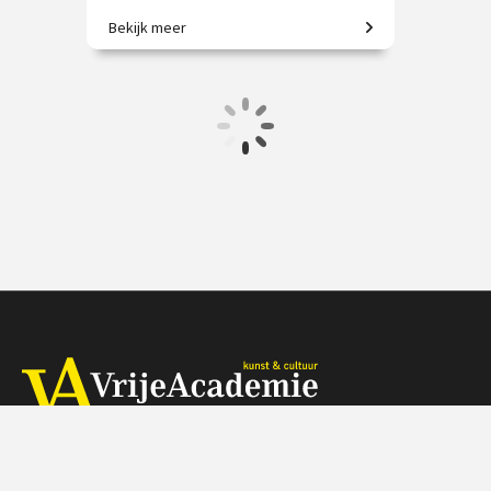
Bekijk meer
Meester van kleur, vorm en vrijheid.
€ 35.00
vanaf 5 nov.
Online
Herengracht 368, 1016 CH Amsterdam