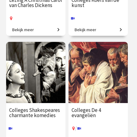
Lezing A Christmas Carol
Colleges Koers van de
van Charles Dickens
kunst
Bekijk meer
Bekijk meer
Het bekende kerstverhaal
Creatieve steden, van
van Charles Dickens.
Athene tot New York.
€ 19.00 / €
vanaf 12
€ 345.00
vanaf 23
23.50
dec.
sep.
Op locatie
Online
Colleges Shakespeares
Colleges De 4
charmante komedies
evangeliën
/