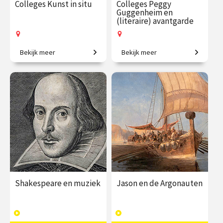
Colleges Kunst in situ
Colleges Peggy
Guggenheim en
(literaire) avantgarde
Bekijk meer
Bekijk meer
Kunstwerken in hun
Van erfgename tot
oorspronkelijke context.
invloedrijke
kunstverzamelaar.
€ 195.00
vanaf 28
€ 145.00
vanaf 22
okt.
sep.
Op locatie
Op locatie
Shakespeare en muziek
Jason en de Argonauten