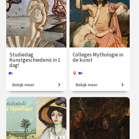
Studiedag
Colleges Mythologie in
Kunstgeschiedenis in 1
de kunst
dag!
/
Bekijk meer
Bekijk meer
Uitdagende expeditie van
Griekse en Romeinse goden
Grieken tot moderne kunst.
bewijzen hun
onsterfelijkheid.
€ 65.00
vanaf 13
€ 345.00
vanaf 22
aug.
sep.
Online
/
Op locatie of online