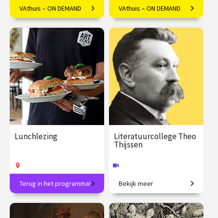
VAthuis – ON DEMAND
VAthuis – ON DEMAND
Componisten geïnspireerd
Arianna Deligianis over de
door het werk van 'the Bard'
heldhaftige reis van Jason en
de Argonauten.
€ 17.50
4
€ 17.50
4
afleveringen
afleveringen
Speeltijd 1 uur
Speeltijd 1 uur
VAthuis
VAthuis
Lunchlezing
Literatuurcollege Theo
Thijssen
Terug in het programma!
Bekijk meer
Elke week een verrassend
De gelukkige klas.
onderwerp en inclusief
lunch!