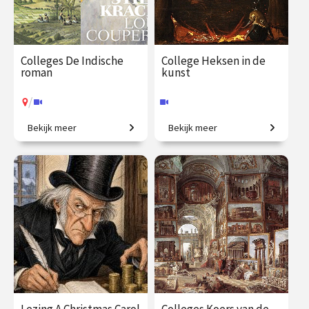
Colleges De Indische
College Heksen in de
roman
kunst
/
Bekijk meer
Bekijk meer
Koloniale erfenis in de
De zondebok op een bezem.
moderne Nederlandse
literatuur.
€ 195.00
vanaf 25
€ 35.00
vanaf 30
jan.
okt.
Online
/
Op locatie of online