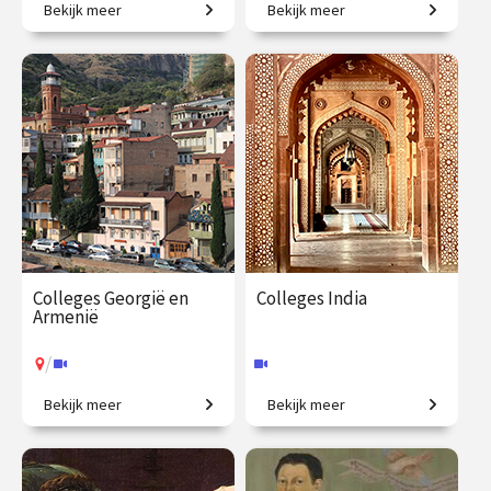
Bekijk meer
Bekijk meer
Een love story.
De verhalen achter
Mattheüs, Markus, Lucas en
Johannes.
€ 217.00
vanaf 22
€ 195.00
vanaf 27
sep.
jan.
Online
/
Op locatie of online
Colleges Georgië en
Colleges India
Armenië
/
Bekijk meer
Bekijk meer
Politieke en culturele
Een grootmacht in opkomst.
geschiedenis van een
fascinerende regio.