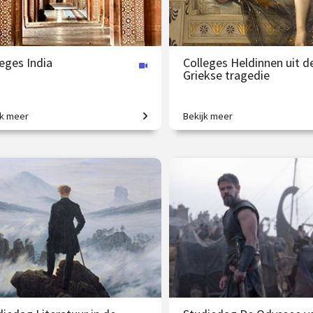
eges India
Colleges Heldinnen uit d
Griekse tragedie
jk meer
Bekijk meer
grootmacht in opkomst.
Tussen het onvermijdelijke lot 
onmenselijke dillema’s.
 195.00
vanaf 22 okt.
€ 217.00
vanaf 2
nline
/
Op locatie of online