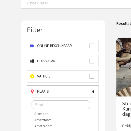
Resulta
Filter
ONLINE BESCHIKBAAR
HUIS VASARI
VATHUIS
PLAATS
Stu
Kun
dag
Alkmaar
Amersfoort
Beki
Amsterdam
Uitd