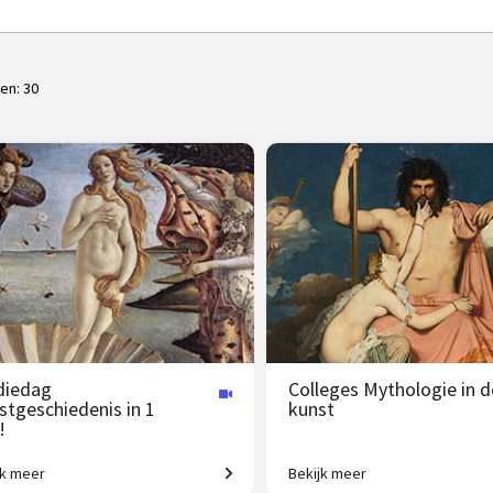
ten:
30
diedag
Colleges Mythologie in d
stgeschiedenis in 1
kunst
!
jk meer
Bekijk meer
agende expeditie van Grieken tot
Griekse en Romeinse goden b