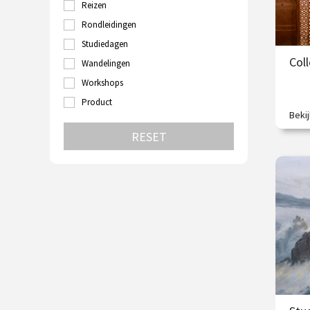
Reizen
Turkije
Utrecht
Rondleidingen
Velp
Studiedagen
Venetië
Coll
Wandelingen
Wenen
Zutphen
Workshops
Zwolle
Product
Beki
Een 
RESET
€
O