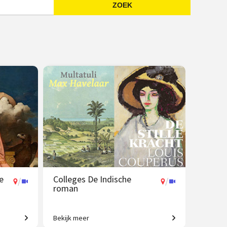
ZOEK
Emailadres
e
Colleges De Indische
/
/
roman
Bekijk meer
ewijzen
Koloniale erfenis in de moderne