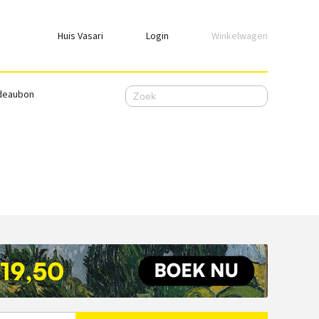
Huis Vasari
Login
Winkelwagen
Login
deaubon
Emailadres
Wachtwoord
Ik wil ingelogd blijven
WACHTWOORD VERGETEN
Nog geen account, meld je
hier
aan.