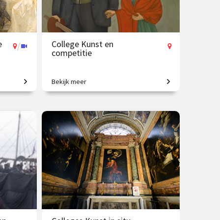
e
College Kunst en
/
competitie
Bekijk meer
en
Vriendschap, strijd en inspiratie.
8 sep.
€ 35.00
vanaf 13 okt.
Op locatie