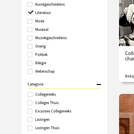
O
Kunstgeschiedenis
Groningen
Haarlem
Literatuur
Hilversum
Mode
Italië
Museaal
Kampen
Kopenhagen
Muziekgeschiedenis
Laren
Overig
Leeuwarden
Col
Politiek
Leiden
cha
Londen
Religie
Maastricht
Wetenschap
Marokko
Beki
Een l
Nijmegen
Categorie
Online
Polen
Collegereeks
€
Rome
Colleges Thuis
Rotterdam
Excursies Collegereeks
O
Schiedam
Sittard
Lezingen
Spanje
Lezingen Thuis
Tallinn