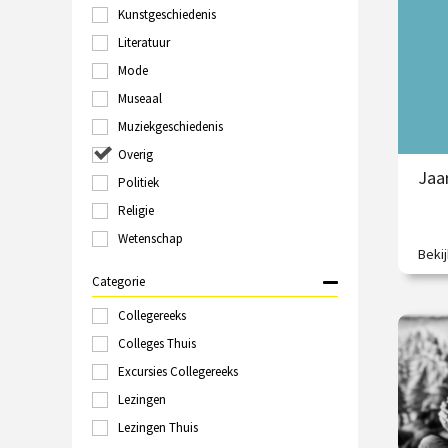
O
Kunstgeschiedenis
Groningen
Haarlem
Literatuur
Hilversum
Mode
Italië
Museaal
Kampen
Kopenhagen
Muziekgeschiedenis
Laren
Overig
Leeuwarden
Jaa
Politiek
Leiden
Londen
Religie
Maastricht
Wetenschap
Marokko
Beki
Een i
Nijmegen
Categorie
Online
Polen
Collegereeks
€
Rome
Colleges Thuis
Rotterdam
Excursies Collegereeks
/
Schiedam
Sittard
Lezingen
Spanje
Lezingen Thuis
Tallinn