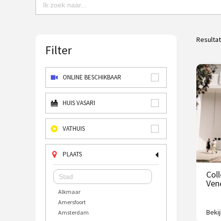
Resulta
Filter
ONLINE BESCHIKBAAR
HUIS VASARI
VATHUIS
PLAATS
Col
Ven
Alkmaar
Amersfoort
Beki
Amsterdam
Een 