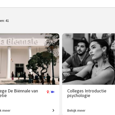
ten:
41
lege De Biënnale van
Colleges Introductie
/
etië
psychologie
jk meer
Bekijk meer
geweldig aanbod aan
Van gedrag tot geheugen, van