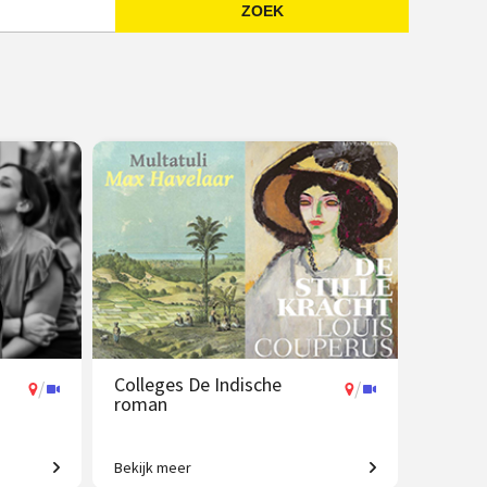
ZOEK
Emailadres
Colleges De Indische
/
/
roman
Bekijk meer
Koloniale erfenis in de moderne