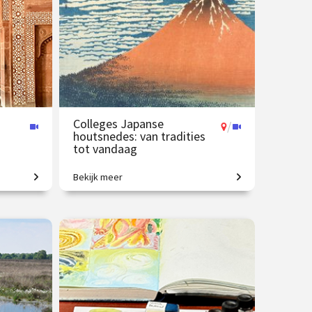
Op locatie
Colleges Japanse
/
houtsnedes: van tradities
tot vandaag
Bekijk meer
Eeuwenoude kunstvorm en
vakmanschap.
2 okt.
€ 145.00
vanaf 25 nov.
/
Op locatie of online