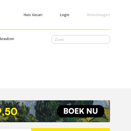
Huis Vasari
Login
Winkelwagen
Login
deaubon
Emailadres
Wachtwoord
Ik wil ingelogd blijven
WACHTWOORD VERGETEN
Nog geen account, meld je
hier
aan.