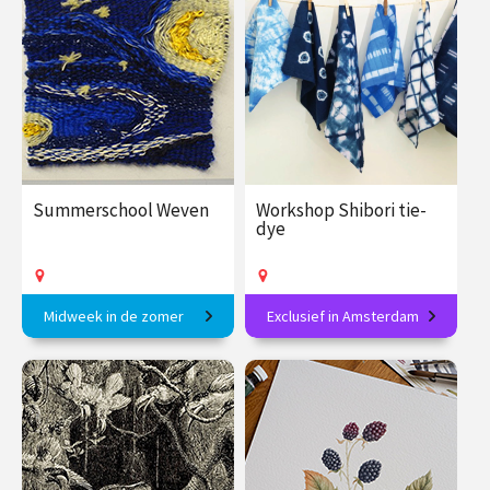
€ 89.00
vanaf 2
€ 27.50
vanaf 6
sep.
sep.
Op locatie
Op locatie
Summerschool Weven
Workshop Shibori tie-
dye
Midweek in de zomer
Exclusief in Amsterdam
Geïnspireerd door een
Textielverven volgens een
bevlogen docent in 1 week!
eeuwenoude Japanse
techniek: ontdek shibori
€ 375.00
vanaf 7
€ 89.00
vanaf 13
sep.
sep.
Op locatie
Op locatie