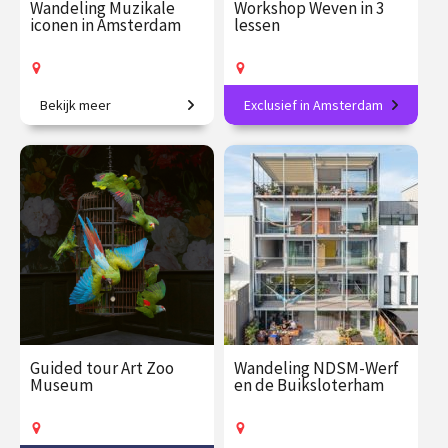
Wandeling Muzikale
Workshop Weven in 3
iconen in Amsterdam
lessen
Bekijk meer
Exclusief in Amsterdam
Verhalen en legendarische
Leer de basistechniek van
muziek in het hart van de
een eeuwenoude ambacht.
stad.
€ 27.50
vanaf 20
€ 165.00
vanaf 21
aug.
aug.
Op locatie
Op locatie
Guided tour Art Zoo
Wandeling NDSM-Werf
Museum
en de Buiksloterham