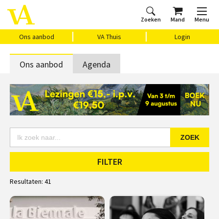
Zoeken
Mand
Menu
Home
Ons aanbod
Agenda
VAthuis
Over ons
Vragen?
Cadeaubon
Huis Vasari
Login
Ons aanbod
VA Thuis
Login
Ons aanbod
Agenda
ZOEK
FILTER
Resultaten:
41