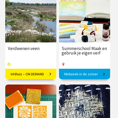
€ 145.00
vanaf 25
€ 65.00 / €
vanaf 17
nov.
90.00
sep.
Op locatie
/
Op locatie of online
Verdwenen veen
Summerschool Maak en
gebruik je eigen verf
VAthuis – ON DEMAND
Midweek in de zomer
Een verdwijnend element
Maak je eigen acrylverf, inkt,
van ons Nederlandse
pastel- en oliekrijt
landschap
€ 17.50
6
€ 375.00
vanaf 10
afleveringen
aug.
Speeltijd 1 uur
Op locatie
VAthuis