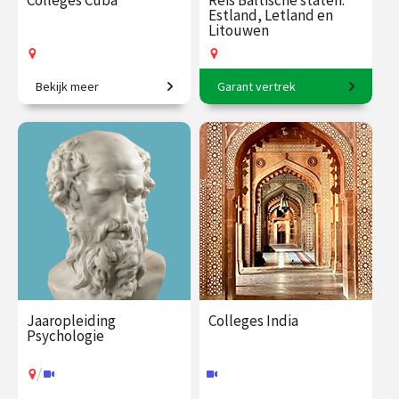
Colleges Cuba
Reis Baltische staten:
Estland, Letland en
Litouwen
Bekijk meer
Garant vertrek
De Caraïbische smeltkroes.
11-daagse reis o.l.v. Frederik
Erens.
€ 109.00
vanaf 2
€ 3145.00
vanaf 17
dec.
aug.
Op locatie
Op locatie
Jaaropleiding
Colleges India
Psychologie
/