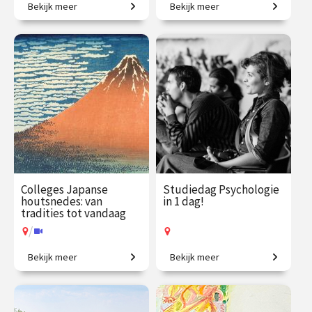
Bekijk meer
Bekijk meer
Een introductie naar het
Een grootmacht in opkomst.
menselijk zijn
€ 1225.00
vanaf 29
€ 195.00
vanaf 22
sep.
okt.
Online
/
Op locatie of online
Colleges Japanse
Studiedag Psychologie
houtsnedes: van
in 1 dag!
tradities tot vandaag
/
Bekijk meer
Bekijk meer
Eeuwenoude kunstvorm en
Voor nieuwsgierige denkers.
vakmanschap.