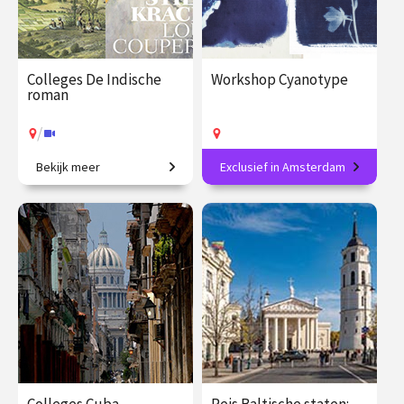
Colleges De Indische
Workshop Cyanotype
roman
/
Bekijk meer
Exclusief in Amsterdam
Koloniale erfenis in de
Maak jouw eigen
moderne Nederlandse
blauwdrukprints
literatuur.
€ 195.00
vanaf 25
€ 89.00
vanaf 15
jan.
sep.
Op locatie
/
Op locatie of online