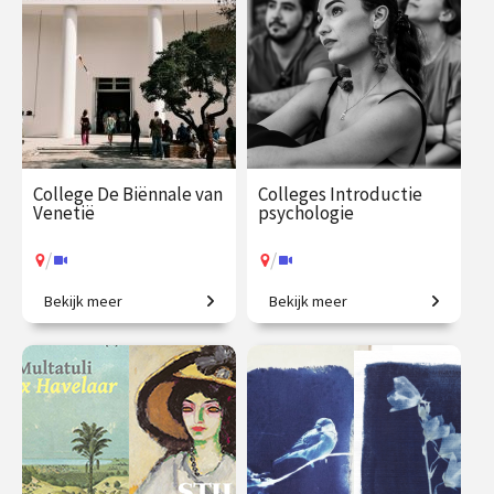
College De Biënnale van
Colleges Introductie
Venetië
psychologie
/
/
Bekijk meer
Bekijk meer
Een geweldig aanbod aan
Van gedrag tot geheugen,
hedendaagse kunst.
van stoornissen tot therapie.
€ 35.00
vanaf 17
€ 345.00
vanaf 22
aug.
sep.
/
/
Op locatie of online
Op locatie of online