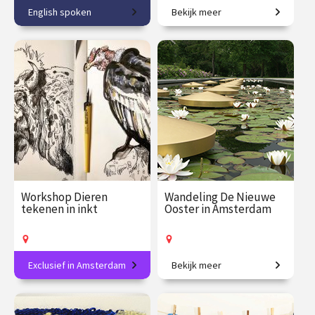
English spoken
Bekijk meer
Discover Amsterdam's
Van industriegebieden naar
newest museum!
stad van de toekomst.
€ 32.50
vanaf 22
€ 27.50
vanaf 28
aug.
aug.
Op locatie
Op locatie
Workshop Dieren
Wandeling De Nieuwe
tekenen in inkt
Ooster in Amsterdam
Exclusief in Amsterdam
Bekijk meer
Breng dieren tot leven in
Kunst en symboliek op de
lijnen en contrast.
groenste begraafplaats van
Nederland.