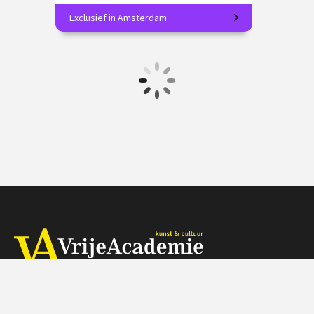
Exclusief in Amsterdam
Vereeuwig je favoriete uitzicht!
€ 185.00
vanaf 1 okt.
Op locatie
Herengracht 368, 1016 CH Amsterdam