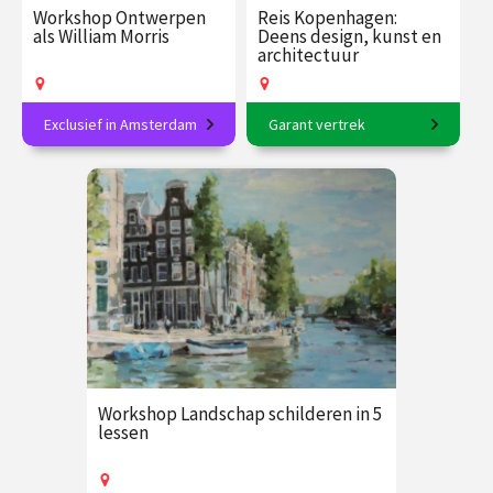
Workshop Ontwerpen
Reis Kopenhagen:
als William Morris
Deens design, kunst en
architectuur
Exclusief in Amsterdam
Garant vertrek
Sierlijke natuurpatronen in
6-daagse reis o.l.v. Sjoerd
linosnede
Soeters en Frederike
Upmeijer
€ 89.00
vanaf 27
€ 2365.00
vanaf 28
sep.
sep.
Op locatie
Op locatie
Workshop Landschap schilderen in 5
lessen