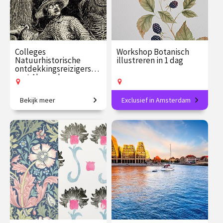
Colleges
Workshop Botanisch
Natuurhistorische
illustreren in 1 dag
ontdekkingsreizigers
met Alexander
Reeuwijk
Bekijk meer
Exclusief in Amsterdam
In het spoor van de grote
Maak je eigen botanische
natuurhistorische
meesterwerk in aquarel.
ontdekkingsreizigers.
€ 109.00
vanaf 16
€ 139.00
vanaf 26
sep.
sep.
Op locatie
Op locatie