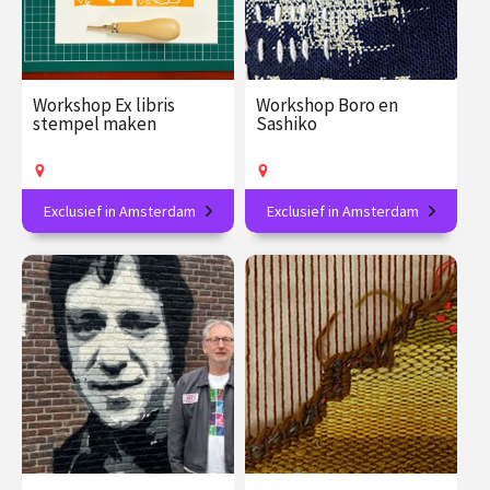
Workshop Ex libris
Workshop Boro en
stempel maken
Sashiko
Exclusief in Amsterdam
Exclusief in Amsterdam
Creëer je eigen literaire
Verdiep je in de Japanse
handtekening en
textielkunst!
personaliseer je boeken!
€ 89.00
vanaf 16
€ 89.00
vanaf 19
aug.
aug.
Op locatie
Op locatie