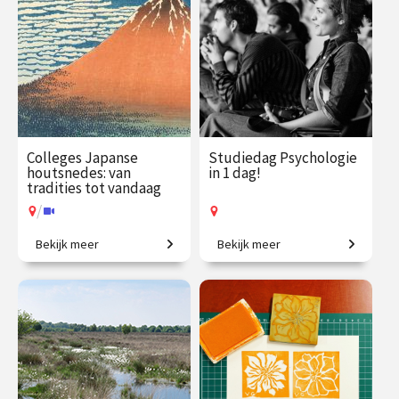
sep.
okt.
Online
/
Op locatie of online
Colleges Japanse
Studiedag Psychologie
houtsnedes: van
in 1 dag!
tradities tot vandaag
/
Bekijk meer
Bekijk meer
Eeuwenoude kunstvorm en
Voor nieuwsgierige denkers.
vakmanschap.
€ 145.00
vanaf 25
€ 65.00 / €
vanaf 17
nov.
90.00
sep.
Op locatie
/
Op locatie of online