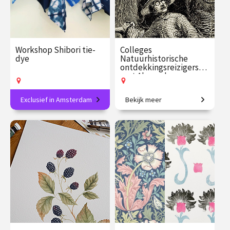
Workshop Shibori tie-
Colleges
dye
Natuurhistorische
ontdekkingsreizigers
met Alexander
Reeuwijk
Exclusief in Amsterdam
Bekijk meer
Textielverven volgens een
In het spoor van de grote
eeuwenoude Japanse
natuurhistorische
techniek: ontdek shibori
ontdekkingsreizigers.
€ 89.00
vanaf 13
€ 109.00
vanaf 16
sep.
sep.
Op locatie
Op locatie