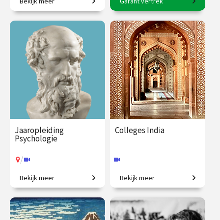
Bekijk meer
Garant vertrek
De Caraïbische smeltkroes.
11-daagse reis o.l.v. Frederik
Erens.
€ 109.00
vanaf 2
€ 3145.00
vanaf 17
dec.
aug.
Op locatie
Op locatie
Jaaropleiding
Colleges India
Psychologie
/
Bekijk meer
Bekijk meer
Een introductie naar het
Een grootmacht in opkomst.
menselijk zijn
€ 1225.00
vanaf 29
€ 195.00
vanaf 22