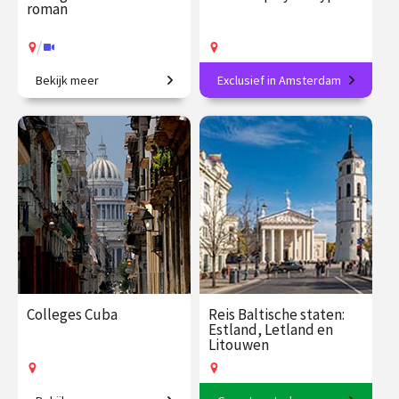
roman
/
Bekijk meer
Exclusief in Amsterdam
Koloniale erfenis in de
Maak jouw eigen
moderne Nederlandse
blauwdrukprints
literatuur.
€ 195.00
vanaf 25
€ 89.00
vanaf 15
jan.
sep.
Op locatie
/
Op locatie of online
Colleges Cuba
Reis Baltische staten:
Estland, Letland en
Litouwen