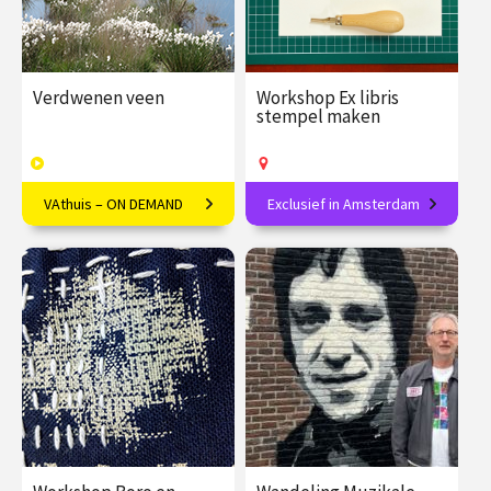
Verdwenen veen
Workshop Ex libris
stempel maken
VAthuis – ON DEMAND
Exclusief in Amsterdam
Een verdwijnend element
Creëer je eigen literaire
van ons Nederlandse
handtekening en
landschap
personaliseer je boeken!
€ 17.50
6
€ 89.00
vanaf 16
afleveringen
aug.
Speeltijd 1 uur
Op locatie
VAthuis