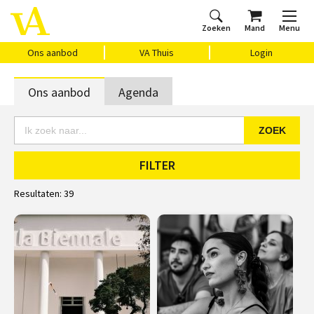
Zoeken
Mand
Menu
Home
Ons aanbod
Agenda
VAthuis
Over ons
Vragen?
Cadeaubon
Huis Vasari
Login
Ons aanbod
VA Thuis
Login
Ons aanbod
Agenda
ZOEK
FILTER
Resultaten:
39