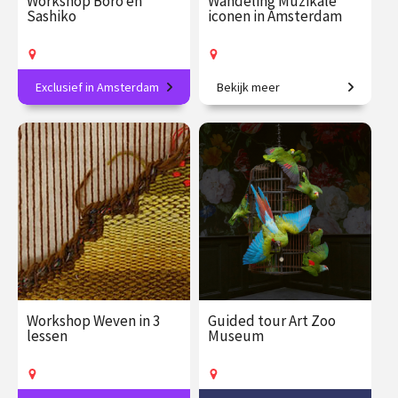
Workshop Boro en
Wandeling Muzikale
Sashiko
iconen in Amsterdam
Exclusief in Amsterdam
Bekijk meer
Verdiep je in de Japanse
Verhalen en legendarische
textielkunst!
muziek in het hart van de
stad.
€ 89.00
vanaf 19
€ 27.50
vanaf 20
aug.
aug.
Op locatie
Op locatie
Workshop Weven in 3
Guided tour Art Zoo
lessen
Museum