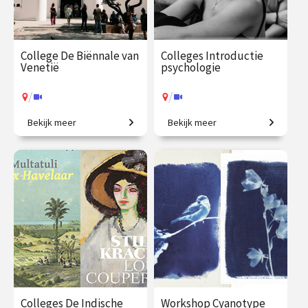
College De Biënnale van
Colleges Introductie
Venetië
psychologie
/
/
Bekijk meer
Bekijk meer
Een geweldig aanbod aan
Van gedrag tot geheugen,
hedendaagse kunst.
van stoornissen tot therapie.
€ 35.00
vanaf 17
€ 345.00
vanaf 22
aug.
sep.
/
/
Op locatie of online
Op locatie of online
Colleges De Indische
Workshop Cyanotype