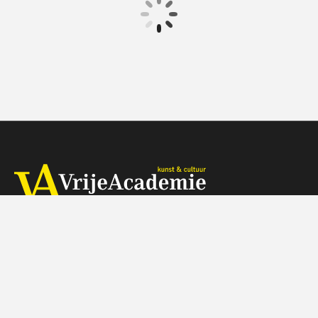
€ 375.00
vanaf 1 okt.
Op locatie
Herengracht 368, 1016 CH Amsterdam
Telefoon: 088 - 518 5000 (tegen de gebruikelijke belkosten)
Wij zijn op werkdagen telefonisch bereikbaar van 9:30-11:30 uur
Je kunt je vragen ook mailen naar info@vrijeacademie.nl