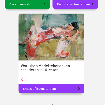
Garant vertrek
Exclusief in Amsterdam
6-daagse reis o.l.v. Sjoerd
Vereeuwig je favoriete
Soeters en Frederike
uitzicht!
Upmeijer
€ 2365.00
vanaf 28
€ 185.00
vanaf 1
sep.
okt.
Op locatie
Op locatie
Workshop Modeltekenen- en
schilderen in 10 lessen
Exclusief in Amsterdam
Creëer prachtige poses op papier