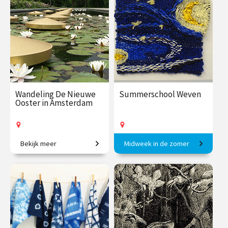
€ 27.50
vanaf 28
€ 129.00
vanaf 30
aug.
aug.
Op locatie
Op locatie
Wandeling De Nieuwe
Summerschool Weven
Ooster in Amsterdam
Bekijk meer
Midweek in de zomer
Kunst en symboliek op de
Geïnspireerd door een
groenste begraafplaats van
bevlogen docent in 1 week!
Nederland.
€ 27.50
vanaf 6
€ 375.00
vanaf 7
sep.
sep.
Op locatie
Op locatie