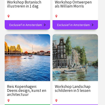
Workshop Botanisch
Workshop Ontwerpen
illustreren in 1 dag
als William Morris
Exclusief in Amsterdam
Exclusief in Amsterdam
Maak je eigen botanische
Sierlijke natuurpatronen in
meesterwerk in aquarel.
linosnede
€ 139.00
vanaf 26
€ 89.00
vanaf 27
sep.
sep.
Op locatie
Op locatie
Reis Kopenhagen:
Workshop Landschap
Deens design, kunst en
schilderen in 5 lessen
architectuur