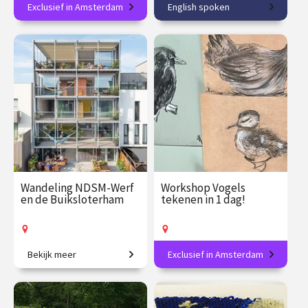
Exclusief in Amsterdam
English spoken
Leer de basistechniek van
Discover Amsterdam's
een eeuwenoude ambacht.
newest museum!
€ 165.00
vanaf 21
€ 32.50
vanaf 22
aug.
aug.
Op locatie
Op locatie
Wandeling NDSM-Werf
Workshop Vogels
en de Buiksloterham
tekenen in 1 dag!
Bekijk meer
Exclusief in Amsterdam
Van industriegebieden naar
Creëer expressie in veren,
stad van de toekomst.
vleugels en contrast.