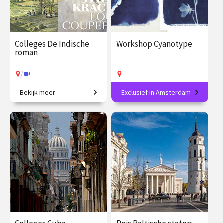
Colleges De Indische
Workshop Cyanotype
roman
/
Bekijk meer
Exclusief in Amsterdam
Koloniale erfenis in de
Maak jouw eigen
moderne Nederlandse
blauwdrukprints
literatuur.
€ 195.00
vanaf 25
€ 89.00
vanaf 15
jan.
sep.
Op locatie
/
Op locatie of online