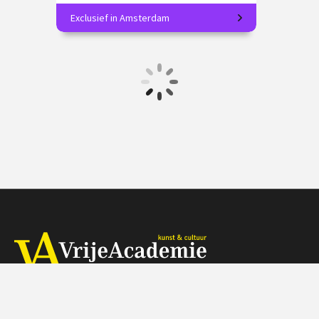
Exclusief in Amsterdam
Vereeuwig je favoriete uitzicht!
€ 185.00
vanaf 1 okt.
Op locatie
Herengracht 368, 1016 CH Amsterdam