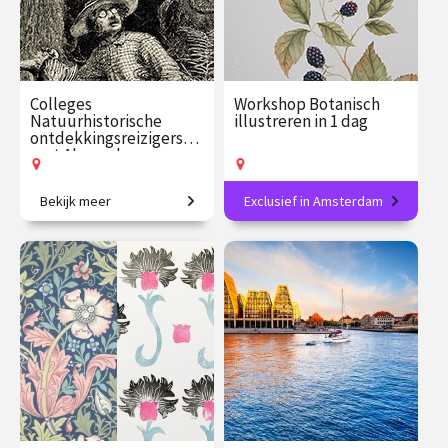
Colleges
Workshop Botanisch
Natuurhistorische
illustreren in 1 dag
ontdekkingsreizigers
met Alexander
Reeuwijk
Bekijk meer
Exclusief in Amsterdam
In het spoor van de grote
Maak je eigen botanische
natuurhistorische
meesterwerk in aquarel.
ontdekkingsreizigers.
€ 109.00
vanaf 16
€ 139.00
vanaf 26
sep.
sep.
Op locatie
Op locatie