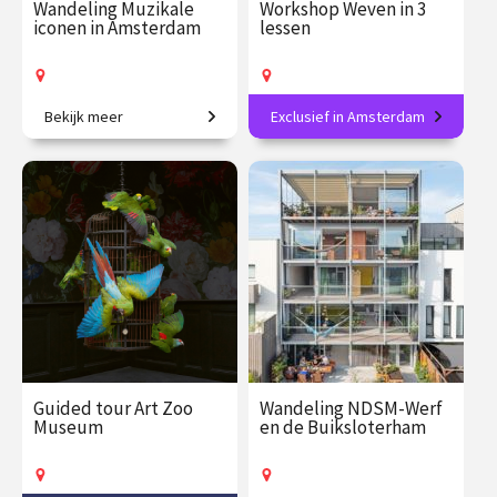
Wandeling Muzikale
Workshop Weven in 3
iconen in Amsterdam
lessen
Bekijk meer
Exclusief in Amsterdam
Verhalen en legendarische
Leer de basistechniek van
muziek in het hart van de
een eeuwenoude ambacht.
stad.
€ 27.50
vanaf 20
€ 165.00
vanaf 21
aug.
aug.
Op locatie
Op locatie
Guided tour Art Zoo
Wandeling NDSM-Werf
Museum
en de Buiksloterham