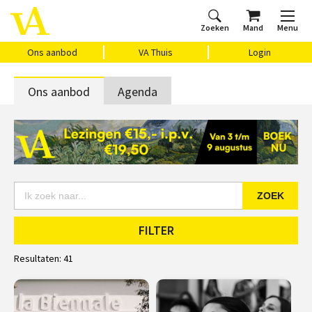
Zoeken
Mand
Menu
Home
Ons aanbod
Agenda
VAthuis
Over ons
Vragen?
Cadeaubon
Huis Vasari
Login
Ons aanbod
VA Thuis
Login
Ons aanbod
Agenda
ZOEK
FILTER
Resultaten:
41