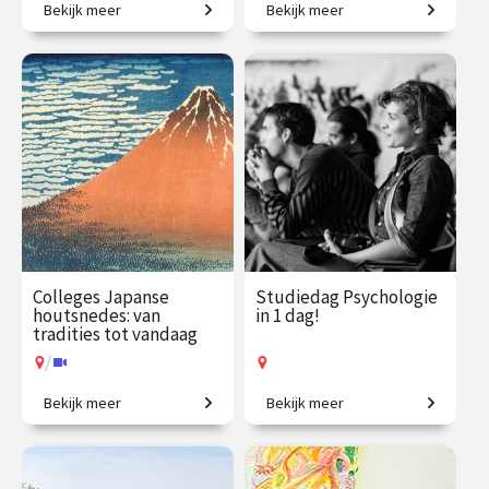
Bekijk meer
Bekijk meer
Een introductie naar het
Een grootmacht in opkomst.
menselijk zijn
€ 1225.00
vanaf 29
€ 195.00
vanaf 22
sep.
okt.
Online
/
Op locatie of online
Colleges Japanse
Studiedag Psychologie
houtsnedes: van
in 1 dag!
tradities tot vandaag
/
Bekijk meer
Bekijk meer
Eeuwenoude kunstvorm en
Voor nieuwsgierige denkers.
vakmanschap.