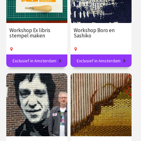
Workshop Ex libris
Workshop Boro en
stempel maken
Sashiko
Exclusief in Amsterdam
Exclusief in Amsterdam
Creëer je eigen literaire
Verdiep je in de Japanse
handtekening en
textielkunst!
personaliseer je boeken!
€ 89.00
vanaf 16
€ 89.00
vanaf 19
aug.
aug.
Op locatie
Op locatie