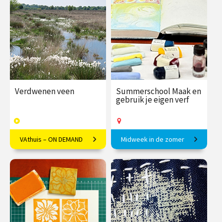
€ 145.00
vanaf 25
€ 65.00 / €
vanaf 17
nov.
90.00
sep.
Op locatie
/
Op locatie of online
Verdwenen veen
Summerschool Maak en
gebruik je eigen verf
VAthuis – ON DEMAND
Midweek in de zomer
Een verdwijnend element
Maak je eigen acrylverf, inkt,
van ons Nederlandse
pastel- en oliekrijt
landschap
€ 17.50
6
€ 375.00
vanaf 10
afleveringen
aug.
Speeltijd 1 uur
Op locatie
VAthuis