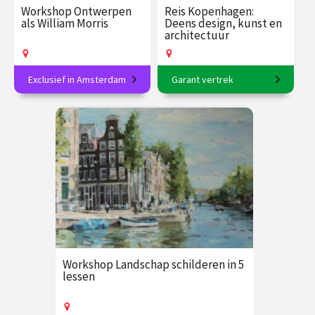
Workshop Ontwerpen
Reis Kopenhagen:
als William Morris
Deens design, kunst en
architectuur
Exclusief in Amsterdam
Garant vertrek
Sierlijke natuurpatronen in
6-daagse reis o.l.v. Sjoerd
linosnede
Soeters en Frederike
Upmeijer
€ 89.00
vanaf 27
€ 2365.00
vanaf 28
sep.
sep.
Op locatie
Op locatie
Workshop Landschap schilderen in 5
lessen