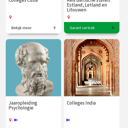
Colleges Cuba
Reis Baltische staten:
Estland, Letland en
Litouwen
Bekijk meer
Garant vertrek
De Caraïbische smeltkroes.
11-daagse reis o.l.v. Frederik
Erens.
€ 109.00
vanaf 2
€ 3145.00
vanaf 17
dec.
aug.
Op locatie
Op locatie
Jaaropleiding
Colleges India
Psychologie
/