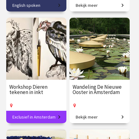
English spoken
Bekijk meer
Discover Amsterdam's
Van industriegebieden naar
newest museum!
stad van de toekomst.
€ 32.50
vanaf 22
€ 27.50
vanaf 28
aug.
aug.
Op locatie
Op locatie
Workshop Dieren
Wandeling De Nieuwe
tekenen in inkt
Ooster in Amsterdam
Exclusief in Amsterdam
Bekijk meer
Breng dieren tot leven in
Kunst en symboliek op de
lijnen en contrast.
groenste begraafplaats van
Nederland.