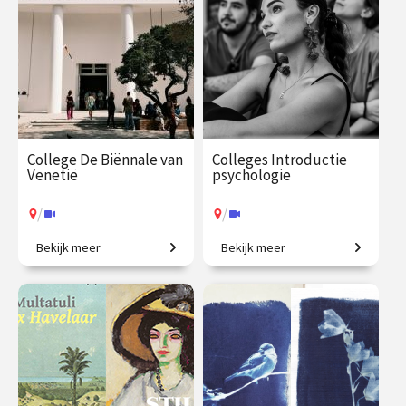
College De Biënnale van
Colleges Introductie
Venetië
psychologie
/
/
Bekijk meer
Bekijk meer
Een geweldig aanbod aan
Van gedrag tot geheugen,
hedendaagse kunst.
van stoornissen tot therapie.
€ 35.00
vanaf 17
€ 345.00
vanaf 22
aug.
sep.
/
/
Op locatie of online
Op locatie of online