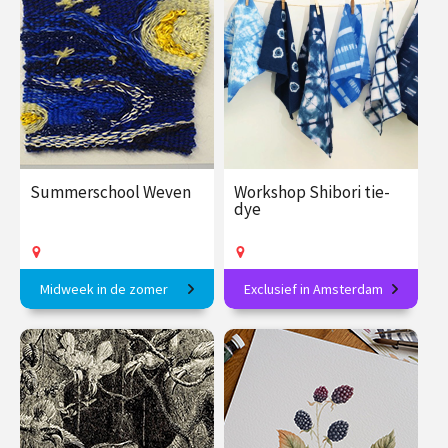
€ 89.00
vanaf 2
€ 27.50
vanaf 6
sep.
sep.
Op locatie
Op locatie
Summerschool Weven
Workshop Shibori tie-
dye
Midweek in de zomer
Exclusief in Amsterdam
Geïnspireerd door een
Textielverven volgens een
bevlogen docent in 1 week!
eeuwenoude Japanse
techniek: ontdek shibori
€ 375.00
vanaf 7
€ 89.00
vanaf 13
sep.
sep.
Op locatie
Op locatie