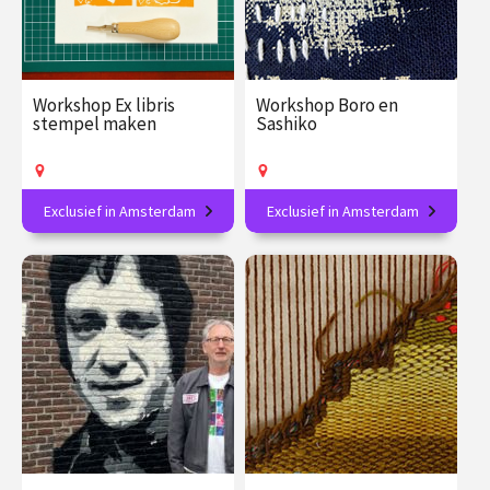
Workshop Ex libris
Workshop Boro en
stempel maken
Sashiko
Exclusief in Amsterdam
Exclusief in Amsterdam
Creëer je eigen literaire
Verdiep je in de Japanse
handtekening en
textielkunst!
personaliseer je boeken!
€ 89.00
vanaf 16
€ 89.00
vanaf 19
aug.
aug.
Op locatie
Op locatie