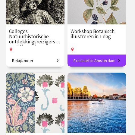
Colleges
Workshop Botanisch
Natuurhistorische
illustreren in 1 dag
ontdekkingsreizigers
met Alexander
Reeuwijk
Bekijk meer
Exclusief in Amsterdam
In het spoor van de grote
Maak je eigen botanische
natuurhistorische
meesterwerk in aquarel.
ontdekkingsreizigers.
€ 109.00
vanaf 16
€ 139.00
vanaf 26
sep.
sep.
Op locatie
Op locatie