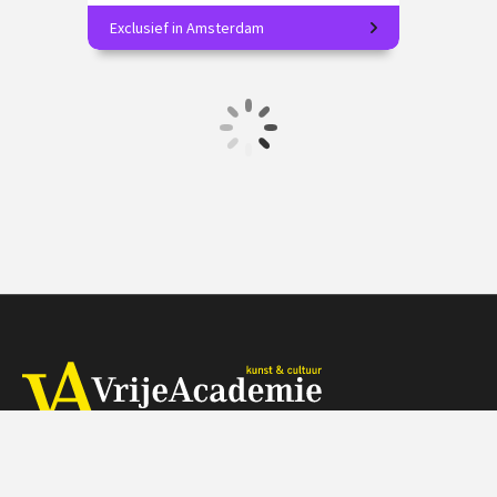
Exclusief in Amsterdam
Vereeuwig je favoriete uitzicht!
€ 185.00
vanaf 1 okt.
Op locatie
Herengracht 368, 1016 CH Amsterdam