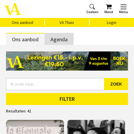
Zoeken
Mand
Menu
Home
Ons aanbod
Agenda
VAthuis
Over ons
Vragen?
Cadeaubon
Huis Vasari
Login
Ons aanbod
VA Thuis
Login
Ons aanbod
Agenda
ZOEK
FILTER
Resultaten:
41