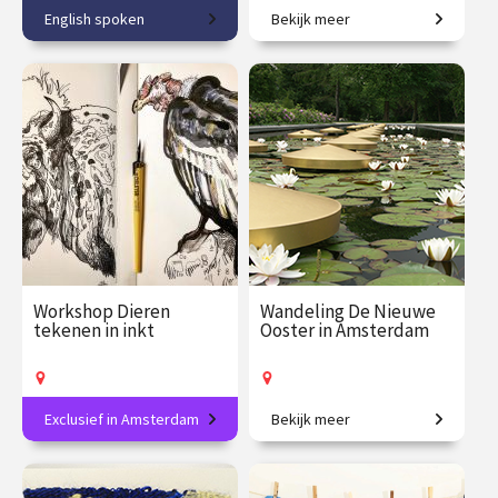
English spoken
Bekijk meer
Discover Amsterdam's
Van industriegebieden naar
newest museum!
stad van de toekomst.
€ 32.50
vanaf 22
€ 27.50
vanaf 28
aug.
aug.
Op locatie
Op locatie
Workshop Dieren
Wandeling De Nieuwe
tekenen in inkt
Ooster in Amsterdam
Exclusief in Amsterdam
Bekijk meer
Breng dieren tot leven in
Kunst en symboliek op de
lijnen en contrast.
groenste begraafplaats van
Nederland.