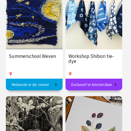
€ 89.00
vanaf 2
€ 27.50
vanaf 6
sep.
sep.
Op locatie
Op locatie
Summerschool Weven
Workshop Shibori tie-
dye
Midweek in de zomer
Exclusief in Amsterdam
Geïnspireerd door een
Textielverven volgens een
bevlogen docent in 1 week!
eeuwenoude Japanse
techniek: ontdek shibori
€ 375.00
vanaf 7
€ 89.00
vanaf 13
sep.
sep.
Op locatie
Op locatie