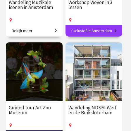
Wandeling Muzikale
Workshop Weven in 3
iconen in Amsterdam
lessen
Bekijk meer
Exclusief in Amsterdam
Verhalen en legendarische
Leer de basistechniek van
muziek in het hart van de
een eeuwenoude ambacht.
stad.
€ 27.50
vanaf 20
€ 165.00
vanaf 21
aug.
aug.
Op locatie
Op locatie
Guided tour Art Zoo
Wandeling NDSM-Werf
Museum
en de Buiksloterham