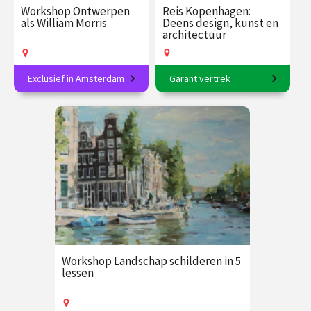
Workshop Ontwerpen
Reis Kopenhagen:
als William Morris
Deens design, kunst en
architectuur
Exclusief in Amsterdam
Garant vertrek
Sierlijke natuurpatronen in
6-daagse reis o.l.v. Sjoerd
linosnede
Soeters en Frederike
Upmeijer
€ 89.00
vanaf 27
€ 2365.00
vanaf 28
sep.
sep.
Op locatie
Op locatie
Workshop Landschap schilderen in 5
lessen