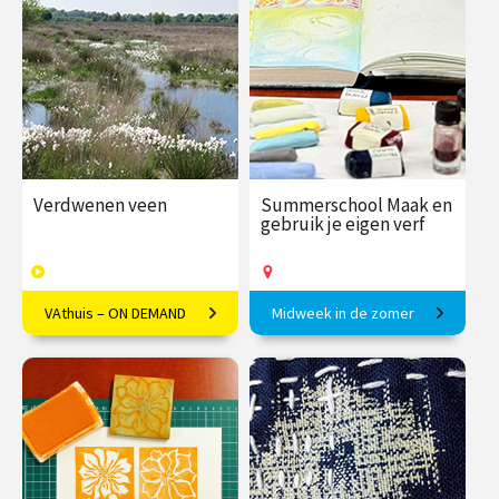
€ 145.00
vanaf 25
€ 65.00 / €
vanaf 17
nov.
90.00
sep.
Op locatie
/
Op locatie of online
Verdwenen veen
Summerschool Maak en
gebruik je eigen verf
VAthuis – ON DEMAND
Midweek in de zomer
Een verdwijnend element
Maak je eigen acrylverf, inkt,
van ons Nederlandse
pastel- en oliekrijt
landschap
€ 17.50
6
€ 375.00
vanaf 10
afleveringen
aug.
Speeltijd 1 uur
Op locatie
VAthuis