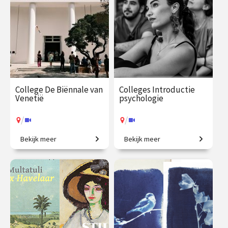
College De Biënnale van
Colleges Introductie
Venetië
psychologie
/
/
Bekijk meer
Bekijk meer
Een geweldig aanbod aan
Van gedrag tot geheugen,
hedendaagse kunst.
van stoornissen tot therapie.
€ 35.00
vanaf 17
€ 345.00
vanaf 22
aug.
sep.
/
/
Op locatie of online
Op locatie of online