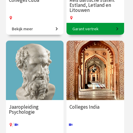
Colleges Cuba
Reis Baltische staten:
Estland, Letland en
Litouwen
Bekijk meer
Garant vertrek
De Caraïbische smeltkroes.
11-daagse reis o.l.v. Frederik
Erens.
€ 109.00
vanaf 2
€ 3145.00
vanaf 17
dec.
aug.
Op locatie
Op locatie
Jaaropleiding
Colleges India
Psychologie
/