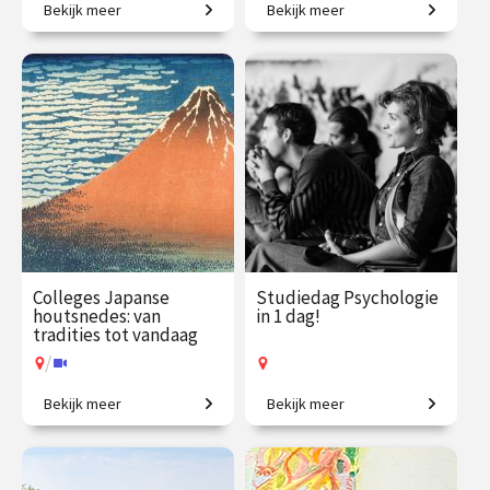
Bekijk meer
Bekijk meer
Een introductie naar het
Een grootmacht in opkomst.
menselijk zijn
€ 1225.00
vanaf 29
€ 195.00
vanaf 22
sep.
okt.
Online
/
Op locatie of online
Colleges Japanse
Studiedag Psychologie
houtsnedes: van
in 1 dag!
tradities tot vandaag
/
Bekijk meer
Bekijk meer
Eeuwenoude kunstvorm en
Voor nieuwsgierige denkers.
vakmanschap.