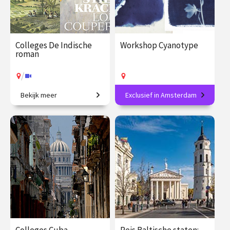
Colleges De Indische
Workshop Cyanotype
roman
/
Bekijk meer
Exclusief in Amsterdam
Koloniale erfenis in de
Maak jouw eigen
moderne Nederlandse
blauwdrukprints
literatuur.
€ 195.00
vanaf 25
€ 89.00
vanaf 15
jan.
sep.
Op locatie
/
Op locatie of online