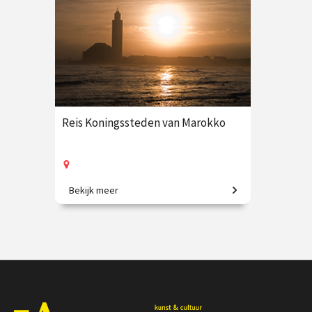
Reis Koningssteden van Marokko
Bekijk meer
9-daagse vliegreis o.l.v. Krzysztof
Dobrowolski-Onclin
€ 3250.00
vanaf 8 okt.
Op locatie