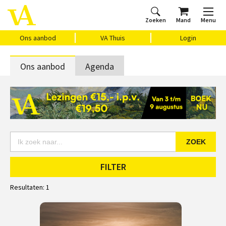
Zoeken
Mand
Menu
Home
Ons aanbod
Agenda
VAthuis
Over ons
Vragen?
Cadeaubon
Huis Vasari
Login
Ons aanbod
VA Thuis
Login
Ons aanbod
Agenda
ZOEK
FILTER
Resultaten:
1