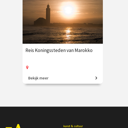
Reis Koningssteden van Marokko
Bekijk meer
9-daagse vliegreis o.l.v. Krzysztof
Dobrowolski-Onclin
€ 3250.00
vanaf 8 okt.
Op locatie