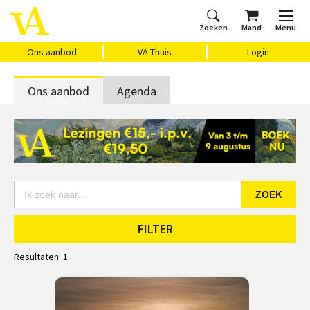
Zoeken
Mand
Menu
Home
Ons aanbod
Agenda
VAthuis
Over ons
Vragen?
Cadeaubon
Huis Vasari
Login
Ons aanbod
VA Thuis
Login
Ons aanbod
Agenda
ZOEK
FILTER
Resultaten:
1