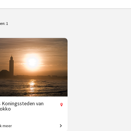
ten:
1
s Koningssteden van
okko
jk meer
gse vliegreis o.l.v. Krzysztof