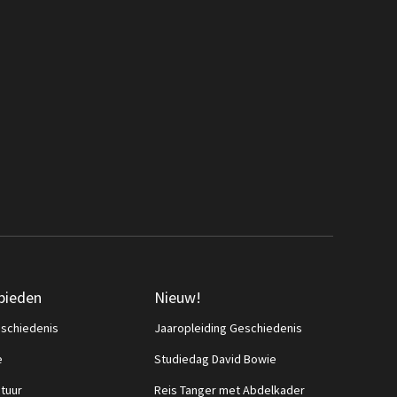
bieden
Nieuw!
schiedenis
Jaaropleiding Geschiedenis
e
Studiedag David Bowie
ctuur
Reis Tanger met Abdelkader