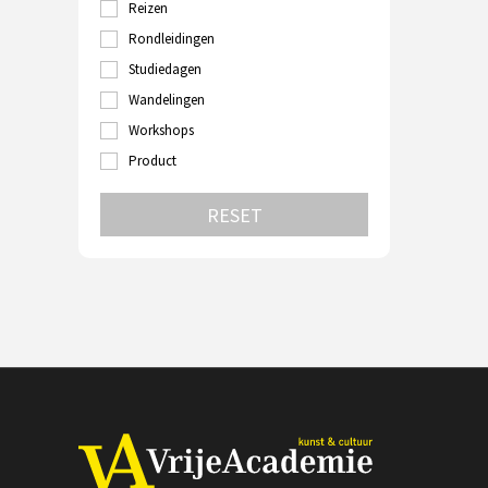
Reizen
Turkije
Utrecht
Rondleidingen
Velp
Studiedagen
Venetië
Wandelingen
Wenen
Zutphen
Workshops
Zwolle
Product
RESET