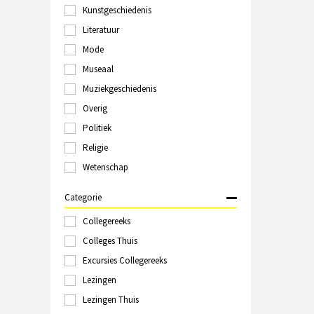
Kunstgeschiedenis
Groningen
Haarlem
Literatuur
Hilversum
Mode
Italië
Museaal
Kampen
Kopenhagen
Muziekgeschiedenis
Laren
Overig
Leeuwarden
Politiek
Leiden
Londen
Religie
Maastricht
Wetenschap
Marokko
Nijmegen
Categorie
Online
Polen
Collegereeks
Rome
Colleges Thuis
Rotterdam
Excursies Collegereeks
Schiedam
Sittard
Lezingen
Spanje
Lezingen Thuis
Tallinn