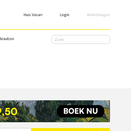
Huis Vasari
Login
Winkelwagen
Login
deaubon
Emailadres
Wachtwoord
Ik wil ingelogd blijven
WACHTWOORD VERGETEN
Nog geen account, meld je
hier
aan.