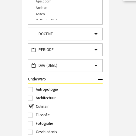
Apeldoorn
Dobr
Arnhem
Assen
€
Baltische Staten
Bergen op Zoom
O
Bourtange
DOCENT
Bulgarije
Bussum
PERIODE
Caïro
Den Bosch
Den Haag
DAG (DEEL)
Deventer
Diverse plaatsen
Onderwerp
Doesburg
Antropologie
Dordrecht
Duitsland, Frankrijk en België
Architectuur
Eindhoven
Culinair
Engeland
Filosofie
Enschede
Frankrijk
Fotografie
Gorssel
Geschiedenis
Griekenland