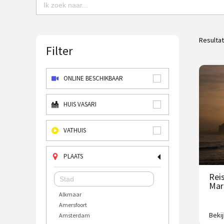
Resulta
Filter
ONLINE BESCHIKBAAR
HUIS VASARI
VATHUIS
PLAATS
Rei
Mar
Alkmaar
Amersfoort
Beki
Amsterdam
9-daa