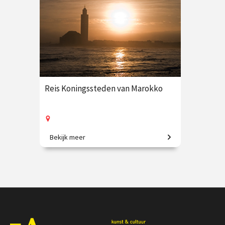
Reis Koningssteden van Marokko
Bekijk meer
9-daagse vliegreis o.l.v. Krzysztof
Dobrowolski-Onclin
€ 3250.00
vanaf 8 okt.
Op locatie