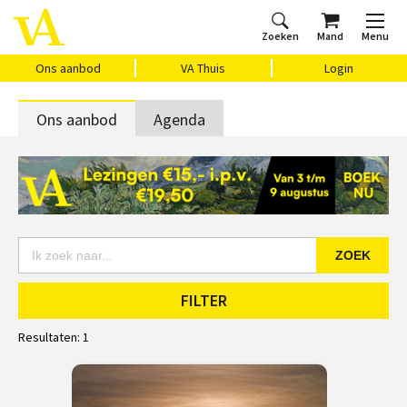
Zoeken
Mand
Menu
Home
Ons aanbod
Agenda
VAthuis
Over ons
Vragen?
Cadeaubon
Huis Vasari
Login
Ons aanbod
VA Thuis
Login
Ons aanbod
Agenda
ZOEK
FILTER
Resultaten:
1