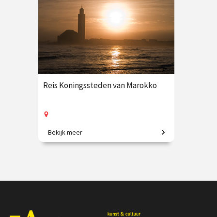
Reis Koningssteden van Marokko
Bekijk meer
9-daagse vliegreis o.l.v. Krzysztof
Dobrowolski-Onclin
€ 3250.00
vanaf 8 okt.
Op locatie