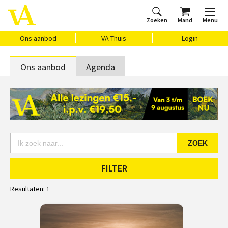
Zoeken
Mand
Menu
Home
Ons aanbod
Agenda
VAthuis
Over ons
Vragen?
Cadeaubon
Huis Vasari
Login
Ons aanbod
VA Thuis
Login
Ons aanbod
Agenda
ZOEK
FILTER
Resultaten:
1