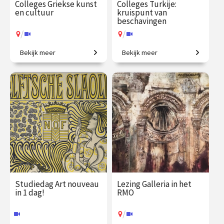
Colleges Griekse kunst
Colleges Turkije:
en cultuur
kruispunt van
beschavingen
/
/
Bekijk meer
Bekijk meer
Ontdek de wereld van de
De prehistorie van Anatolië
oude Grieken.
tot de moderne republiek.
€ 217.00
vanaf 21
€ 217.00
vanaf 3
sep.
nov.
/
/
Op locatie of online
Op locatie of online
Studiedag Art nouveau
Lezing Galleria in het
in 1 dag!
RMO
/