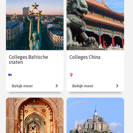
€ 65.00 / €
vanaf 7
€ 195.00
vanaf 24
90.00
sep.
sep.
Op locatie
Online
Colleges Baltische
Colleges China
staten
Bekijk meer
Bekijk meer
Tussen grootmachten: het
Oeroude culturen,
verleden en heden van de
verborgen schatten en
Baltische staten.
moderne tijden
€ 288.00
vanaf 30
€ 195.00
vanaf 26
jan.
jan.
Online
Op locatie