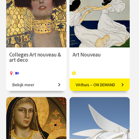
Colleges Art nouveau &
Art Nouveau
art deco
/
Bekijk meer
VAthuis – ON DEMAND
Restyling van de wereld.
Vloeiende vernieuwing in
Europa
€ 345.00
vanaf 22
€ 169.00
40
sep.
afleveringen
Speeltijd 10 uur
/
Op locatie of online
VAthuis