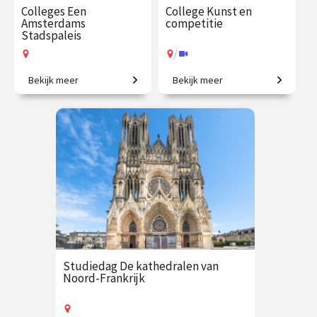
Colleges Een
College Kunst en
Amsterdams
competitie
Stadspaleis
/
Bekijk meer
Bekijk meer
Duik in de geschiedenis van
Vriendschap, strijd en
het imposante Paleis op de
inspiratie.
Dam in deze 3 colleges met
Arianne Deligianis
€ 109.00
vanaf 10
€ 35.00
vanaf 13
sep.
okt.
Op locatie
/
Op locatie of online
Studiedag De kathedralen van
Noord-Frankrijk