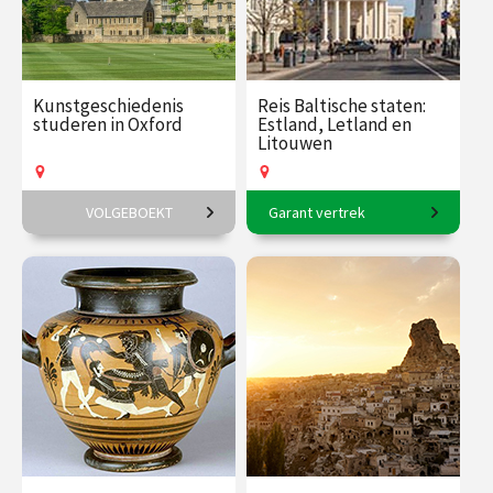
Kunstgeschiedenis
Reis Baltische staten:
studeren in Oxford
Estland, Letland en
Litouwen
VOLGEBOEKT
Garant vertrek
6-daagse reis o.l.v. Frederike
11-daagse reis o.l.v. Frederik
Upmeijer.
Erens.
€ 1785.00
vanaf 18
€ 3145.00
vanaf 17
aug.
aug.
Op locatie
Op locatie