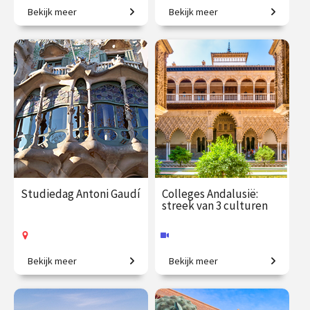
Bekijk meer
Bekijk meer
Van krullerig en flamboyant
Op ontdekkingstocht naar
tot strak en geometrisch.
verborgen verhalen.
€ 65.00
vanaf 1
€ 19.50
vanaf 5
okt.
sep.
Online
/
Op locatie of online
Studiedag Antoni Gaudí
Colleges Andalusië:
streek van 3 culturen
Bekijk meer
Bekijk meer
Ter ere van Gaudí Year 2026.
Hoe joden, moslims en
christenen met elkaar
samenleefden