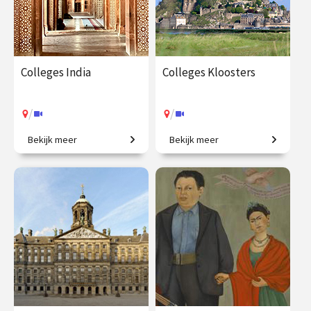
Colleges India
Colleges Kloosters
/
/
Bekijk meer
Bekijk meer
Een grootmacht in opkomst.
Forten van rust, regelmaat
en contemplatie.
€ 195.00
vanaf 22
€ 195.00
vanaf 21
okt.
okt.
/
/
Op locatie of online
Op locatie of online