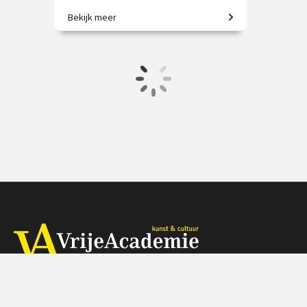
Bekijk meer
Gotische grootheid: Amiens,
Beauvais, Chartres en meer!
€ 65.00 / € 90.00
vanaf 2 sep.
Op locatie
Herengracht 368, 1016 CH Amsterdam