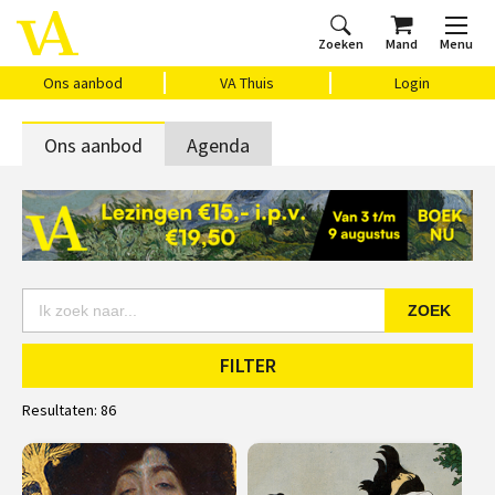
Zoeken
Mand
Menu
Home
Ons aanbod
Agenda
VAthuis
Over ons
Vragen?
Cadeaubon
Huis Vasari
Login
Ons aanbod
VA Thuis
Login
Ons aanbod
Agenda
ZOEK
FILTER
Resultaten:
86