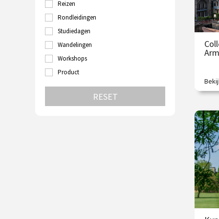
Reizen
Turkije
Utrecht
Rondleidingen
Velp
Studiedagen
Venetië
Col
Wandelingen
Wenen
Arm
Zutphen
Workshops
Zwolle
Product
Beki
Poli
van 
RESET
€
O