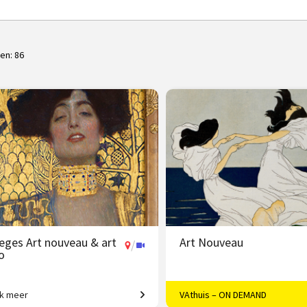
ten:
86
leges Art nouveau & art
Art Nouveau
/
o
jk meer
VAthuis – ON DEMAND
yling van de wereld.
Vloeiende vernieuwing in Euro