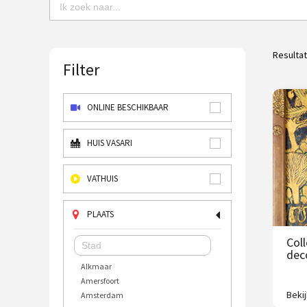
Resulta
Filter
ONLINE BESCHIKBAAR
HUIS VASARI
VATHUIS
PLAATS
Col
dec
Alkmaar
Amersfoort
Beki
Amsterdam
Rest