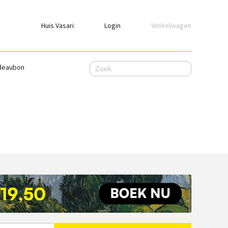
Huis Vasari
Login
Winkelwagen
Login
deaubon
Emailadres
Wachtwoord
Ik wil ingelogd blijven
WACHTWOORD VERGETEN
Nog geen account, meld je
hier
aan.