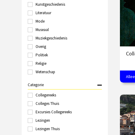
/
Kunstgeschiedenis
Groningen
Haarlem
Literatuur
Hilversum
Mode
Italië
Museaal
Kampen
Kopenhagen
Muziekgeschiedenis
Laren
Overig
Leeuwarden
Col
Politiek
Leiden
Londen
Religie
Maastricht
Wetenschap
Marokko
Allee
Hoogt
Nijmegen
Land
Categorie
Online
Polen
Collegereeks
€
Rome
Colleges Thuis
Rotterdam
Excursies Collegereeks
O
Schiedam
Sittard
Lezingen
Spanje
Lezingen Thuis
Tallinn