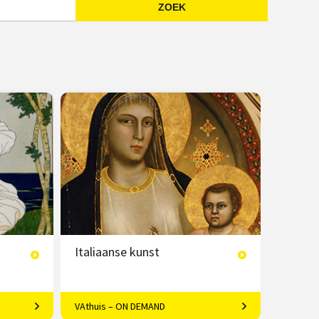
ZOEK
Emailadres
Italiaanse kunst
VAthuis – ON DEMAND
pa
Van de dertiende tot de