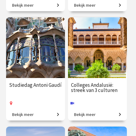
Bekijk meer
Bekijk meer
Van krullerig en flamboyant
Op ontdekkingstocht naar
tot strak en geometrisch.
verborgen verhalen.
€ 65.00
vanaf 1
€ 19.50
vanaf 5
okt.
sep.
Online
/
Op locatie of online
Studiedag Antoni Gaudí
Colleges Andalusië:
streek van 3 culturen
Bekijk meer
Bekijk meer
Ter ere van Gaudí Year 2026.
Hoe joden, moslims en
christenen met elkaar
samenleefden