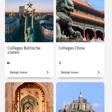
€ 65.00 / €
vanaf 7
€ 195.00
vanaf 24
90.00
sep.
sep.
Op locatie
Online
Colleges Baltische
Colleges China
staten
Bekijk meer
Bekijk meer
Tussen grootmachten: het
Oeroude culturen,
verleden en heden van de
verborgen schatten en
Baltische staten.
moderne tijden
€ 288.00
vanaf 30
€ 195.00
vanaf 26
jan.
jan.
Online
Op locatie