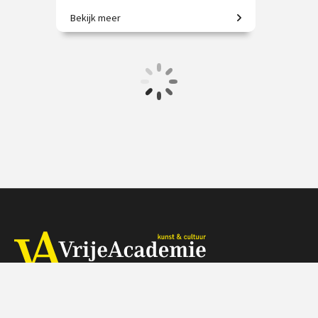
Bekijk meer
Gotische grootheid: Amiens,
Beauvais, Chartres en meer!
€ 65.00 / € 90.00
vanaf 2 sep.
Op locatie
Herengracht 368, 1016 CH Amsterdam