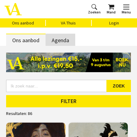
Zoeken
Mand
Menu
Home
Ons aanbod
Agenda
VAthuis
Over ons
Vragen?
Cadeaubon
Huis Vasari
Login
Ons aanbod
VA Thuis
Login
Ons aanbod
Agenda
ZOEK
FILTER
Resultaten:
86