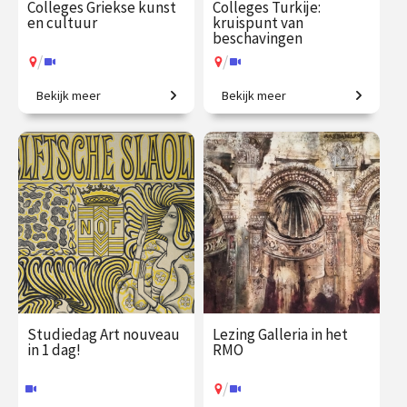
Colleges Griekse kunst
Colleges Turkije:
en cultuur
kruispunt van
beschavingen
/
/
Bekijk meer
Bekijk meer
Ontdek de wereld van de
De prehistorie van Anatolië
oude Grieken.
tot de moderne republiek.
€ 217.00
vanaf 21
€ 217.00
vanaf 3
sep.
nov.
/
/
Op locatie of online
Op locatie of online
Studiedag Art nouveau
Lezing Galleria in het
in 1 dag!
RMO
/