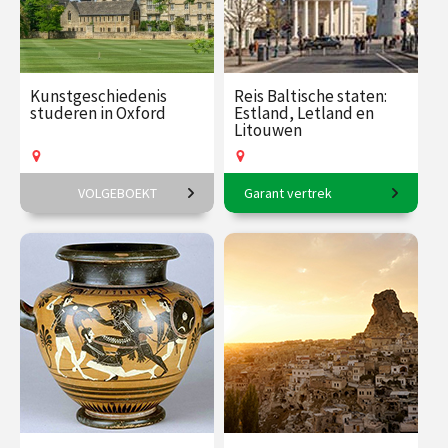
Kunstgeschiedenis
Reis Baltische staten:
studeren in Oxford
Estland, Letland en
Litouwen
VOLGEBOEKT
Garant vertrek
6-daagse reis o.l.v. Frederike
11-daagse reis o.l.v. Frederik
Upmeijer.
Erens.
€ 1785.00
vanaf 18
€ 3145.00
vanaf 17
aug.
aug.
Op locatie
Op locatie