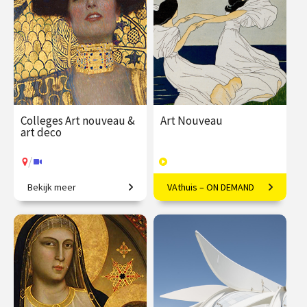
Colleges Art nouveau &
Art Nouveau
art deco
/
Bekijk meer
VAthuis – ON DEMAND
Restyling van de wereld.
Vloeiende vernieuwing in
Europa
€ 345.00
vanaf 22
€ 169.00
40
sep.
afleveringen
Speeltijd 10 uur
/
Op locatie of online
VAthuis