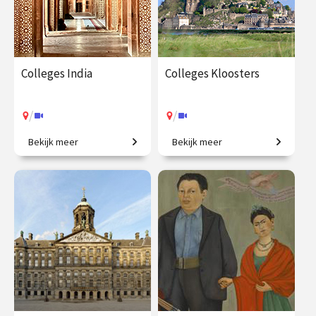
Colleges India
Colleges Kloosters
/
/
Bekijk meer
Bekijk meer
Een grootmacht in opkomst.
Forten van rust, regelmaat
en contemplatie.
€ 195.00
vanaf 22
€ 195.00
vanaf 21
okt.
okt.
/
/
Op locatie of online
Op locatie of online