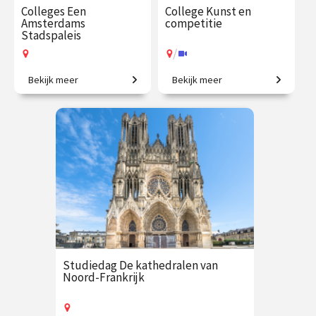
Colleges Een
College Kunst en
Amsterdams
competitie
Stadspaleis
/
Bekijk meer
Bekijk meer
Duik in de geschiedenis van
Vriendschap, strijd en
het imposante Paleis op de
inspiratie.
Dam in deze 3 colleges met
Arianne Deligianis
€ 109.00
vanaf 10
€ 35.00
vanaf 13
sep.
okt.
Op locatie
/
Op locatie of online
Studiedag De kathedralen van
Noord-Frankrijk