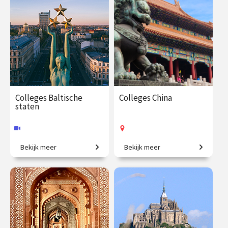
€ 65.00 / €
vanaf 7
€ 195.00
vanaf 24
90.00
sep.
sep.
Op locatie
Online
Colleges Baltische
Colleges China
staten
Bekijk meer
Bekijk meer
Tussen grootmachten: het
Oeroude culturen,
verleden en heden van de
verborgen schatten en
Baltische staten.
moderne tijden
€ 288.00
vanaf 30
€ 195.00
vanaf 26
jan.
jan.
Online
Op locatie