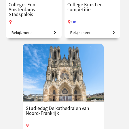
Colleges Een
College Kunst en
Amsterdams
competitie
Stadspaleis
/
Bekijk meer
Bekijk meer
Duik in de geschiedenis van
Vriendschap, strijd en
het imposante Paleis op de
inspiratie.
Dam in deze 3 colleges met
Arianne Deligianis
€ 109.00
vanaf 10
€ 35.00
vanaf 13
sep.
okt.
Op locatie
/
Op locatie of online
Studiedag De kathedralen van
Noord-Frankrijk