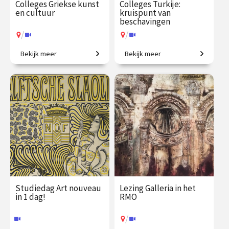
Colleges Griekse kunst
Colleges Turkije:
en cultuur
kruispunt van
beschavingen
/
/
Bekijk meer
Bekijk meer
Ontdek de wereld van de
De prehistorie van Anatolië
oude Grieken.
tot de moderne republiek.
€ 217.00
vanaf 21
€ 217.00
vanaf 3
sep.
nov.
/
/
Op locatie of online
Op locatie of online
Studiedag Art nouveau
Lezing Galleria in het
in 1 dag!
RMO
/