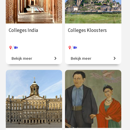
Colleges India
Colleges Kloosters
/
/
Bekijk meer
Bekijk meer
Een grootmacht in opkomst.
Forten van rust, regelmaat
en contemplatie.
€ 195.00
vanaf 22
€ 195.00
vanaf 21
okt.
okt.
/
/
Op locatie of online
Op locatie of online