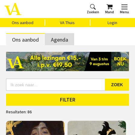
Zoeken
Mand
Menu
Home
Ons aanbod
Agenda
VAthuis
Over ons
Vragen?
Cadeaubon
Huis Vasari
Login
Ons aanbod
VA Thuis
Login
Ons aanbod
Agenda
ZOEK
FILTER
Resultaten:
86