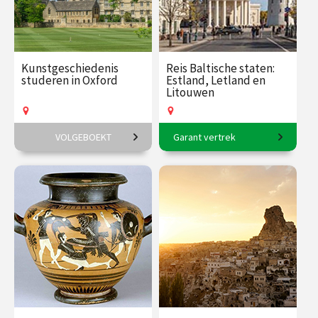
Kunstgeschiedenis
Reis Baltische staten:
studeren in Oxford
Estland, Letland en
Litouwen
VOLGEBOEKT
Garant vertrek
6-daagse reis o.l.v. Frederike
11-daagse reis o.l.v. Frederik
Upmeijer.
Erens.
€ 1785.00
vanaf 18
€ 3145.00
vanaf 17
aug.
aug.
Op locatie
Op locatie