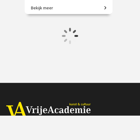
Bekijk meer
Gotische grootheid: Amiens,
Beauvais, Chartres en meer!
€ 65.00 / € 90.00
vanaf 2 sep.
Op locatie
Herengracht 368, 1016 CH Amsterdam