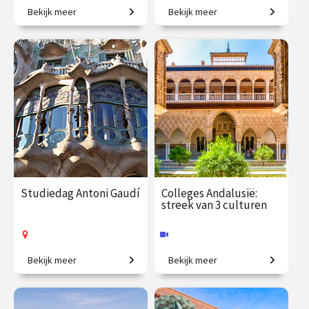
Bekijk meer
Bekijk meer
Van krullerig en flamboyant
Op ontdekkingstocht naar
tot strak en geometrisch.
verborgen verhalen.
€ 65.00
vanaf 1
€ 19.50
vanaf 5
okt.
sep.
Online
/
Op locatie of online
Studiedag Antoni Gaudí
Colleges Andalusië:
streek van 3 culturen
Bekijk meer
Bekijk meer
Ter ere van Gaudí Year 2026.
Hoe joden, moslims en
christenen met elkaar
samenleefden