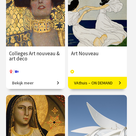
Colleges Art nouveau &
Art Nouveau
art deco
/
Bekijk meer
VAthuis – ON DEMAND
Restyling van de wereld.
Vloeiende vernieuwing in
Europa
€ 345.00
vanaf 22
€ 169.00
40
sep.
afleveringen
Speeltijd 10 uur
/
Op locatie of online
VAthuis